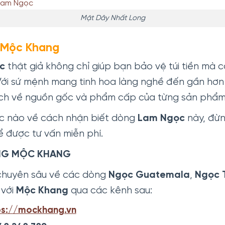
Mặt Dây Nhất Long
ừ Mộc Khang
c
thật giả không chỉ giúp bạn bảo vệ túi tiền mà 
. Với sứ mệnh mang tinh hoa làng nghề đến gần hơ
ch về nguồn gốc và phẩm cấp của từng sản phẩm
c nào về cách nhận biết dòng
Lam Ngọc
này, đừn
ể được tư vấn miễn phí.
ỐNG MỘC KHANG
chuyên sâu về các dòng
Ngọc Guatemala
,
Ngọc 
 với
Mộc Khang
qua các kênh sau:
ps://mockhang.vn