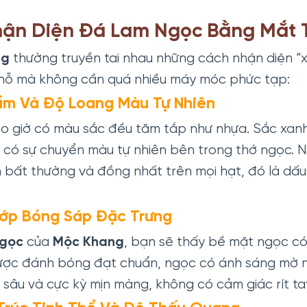
hận Diện Đá Lam Ngọc Bằng Mắt
ng
thường truyền tai nhau những cách nhận diện 
chỗ mà không cần quá nhiều máy móc phức tạp:
ầm Và Độ Loang Màu Tự Nhiên
o giờ có màu sắc đều tăm tắp như nhựa. Sắc xanh
n có sự chuyển màu tự nhiên bên trong thớ ngọc. 
 bất thường và đồng nhất trên mọi hạt, đó là dấ
Lớp Bóng Sáp Đặc Trưng
gọc
của
Mộc Khang
, bạn sẽ thấy bề mặt ngọc c
được đánh bóng đạt chuẩn, ngọc có ánh sáng mờ 
h sâu và cực kỳ mịn màng, không có cảm giác rít ta