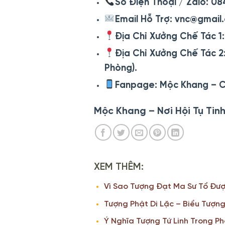
Số Điện Thoại / Zalo:
08
Email Hỗ Trợ:
vnc@gmail
Địa Chỉ Xưởng Chế Tác 1:
Địa Chỉ Xưởng Chế Tác 2
Phòng).
Fanpage: Mộc Khang – C
Mộc Khang – Nơi Hội Tụ Ti
XEM THÊM:
Vì Sao Tượng Đạt Ma Sư Tổ Đư
Tượng Phật Di Lặc – Biểu Tượn
Ý Nghĩa Tượng Tứ Linh Trong P