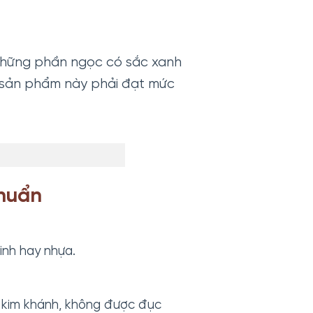
những phần ngọc có sắc xanh
c sản phẩm này phải đạt mức
huẩn
inh hay nhựa.
g kim khánh, không được đục