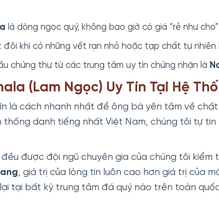
a
là dòng ngọc quý, không bao giờ có giá “rẻ như cho”
 đôi khi có những vết rạn nhỏ hoặc tạp chất tự nhiên
ầu chứng thư từ các trung tâm uy tín chứng nhận là
Na
la (Lam Ngọc) Uy Tín Tại Hệ Th
 tín là cách nhanh nhất để ông bà yên tâm về chất
 thống danh tiếng nhất Việt Nam, chúng tôi tự tin 
đều được đội ngũ chuyên gia của chúng tôi kiểm t
hang
, giá trị của lòng tin luôn cao hơn giá trị của
lại tại bất kỳ trung tâm đá quý nào trên toàn quố