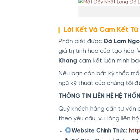
Lời Kết Và Cam Kết T
Phân biệt được
Đá Lam Ngọ
giá trị tinh hoa của tạo hóa
Khang
cam kết luôn minh bạ
Nếu bạn còn bất kỳ thắc mắ
ngũ kỹ thuật của chúng tôi đ
THÔNG TIN LIÊN HỆ HỆ TH
Quý khách hàng cần tư vấn 
theo yêu cầu, vui lòng liên hệ
Website Chính Thức:
htt