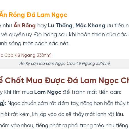
 Ấn Rồng Đá Lam Ngọc
y như
Ấn Rồng
hay
Lu Thống
,
Mộc Khang
ưu tiên 
g vẻ quyền uy. Độ bóng sau khi hoàn thiện của cá
ánh sáng một cách sắc nét.
Ấn Kỳ Lân Đá Lam Ngọc Cao 48 Ngang 33(mm)
Để Chốt Mua Được Đá Lam Ngọc C
y khi tìm mua
Lam Ngọc
để tránh mất tiền oan:
g):
Ngọc chuẩn cầm rất đầm tay, nặng hơn hẳn thủy t
hiệt rất kém, khi áp vào da sẽ thấy mát lạnh rất lâu.
hẩm vào nhau, tiếng phát ra phải trong trẻo như tiến