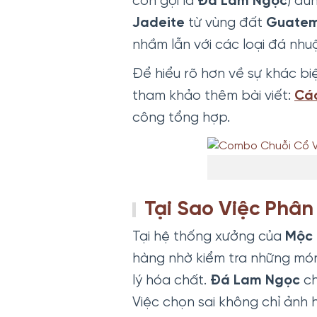
còn gọi là
Đá
Lam Ngọc
) đú
Jadeite
từ vùng đất
Guatem
nhầm lẫn với các loại đá nhu
Để hiểu rõ hơn về sự khác bi
tham khảo thêm bài viết:
Cá
công tổng hợp.
Tại Sao Việc Phân
Tại hệ thống xưởng của
Mộc
hàng nhờ kiểm tra những mó
lý hóa chất.
Đá Lam Ngọc
ch
Việc chọn sai không chỉ ảnh 