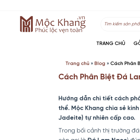
Skip
to
content
Tìm
kiếm:
TRANG CHỦ
G
Trang chủ
»
Blog
»
Cách Phân B
Cách Phân Biệt Đá La
Hướng dẫn chi tiết cách ph
thể. Mộc Khang chia sẻ kin
Jadeite) tự nhiên cấp cao.
Trong bối cảnh thị trường đ