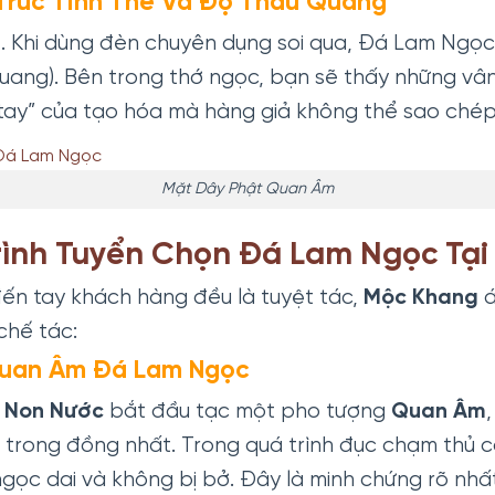
 Trúc Tinh Thể Và Độ Thấu Quang
. Khi dùng đèn chuyên dụng soi qua, Đá Lam Ngọc
ang). Bên trong thớ ngọc, bạn sẽ thấy những vân m
 tay” của tạo hóa mà hàng giả không thể sao ché
Mặt Dây Phật Quan Âm
ình Tuyển Chọn Đá Lam Ngọc Tạ
n tay khách hàng đều là tuyệt tác,
Mộc Khang
á
chế tác:
Quan Âm Đá Lam Ngọc
 Non Nước
bắt đầu tạc một pho tượng
Quan Âm
trong đồng nhất. Trong quá trình đục chạm thủ cô
gọc dai và không bị bở. Đây là minh chứng rõ nhấ