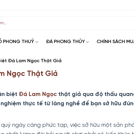
Ỗ PHONG THUỶ
ĐÁ PHONG THỦY
CHÍNH SÁCH MU
iệt Đá Lam Ngọc Thật Giả
m Ngọc Thật Giả
ân biệt
Đá Lam Ngọc
thật giả qua độ thấu quan
h nghiệm thực tế từ làng nghề để bạn sở hữu đú
á quý ngày càng phức tạp, việc sở hữu một sản p