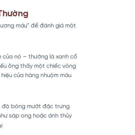
 Thường
“xương máu” để đánh giá một
 của nó – thường là xanh cổ
Nếu ông thấy một chiếc vòng
u hiệu của hàng nhuộm màu
ó độ bóng mướt đặc trưng
như sáp ong hoặc ánh thủy
y.