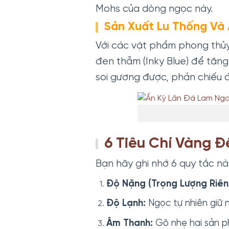
Mohs của dòng ngọc này.
Sản Xuất Lu Thống Và
Với các vật phẩm phong thủ
đen thẫm (Inky Blue) để tăn
soi gương được, phản chiếu 
6 Tiêu Chí Vàng 
Bạn hãy ghi nhớ 6 quy tắc nà
Độ Nặng (Trọng Lượng Riên
Độ Lạnh:
Ngọc tự nhiên giữ n
Âm Thanh:
Gõ nhẹ hai sản p