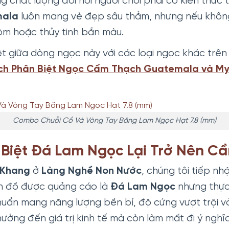
ng chất lượng đòi hỏi người chơi phải có kiến thức 
ala
luôn mang vẻ đẹp sâu thẳm, nhưng nếu không
ộm hoặc thủy tinh bắn màu.
ệt giữa dòng ngọc này với các loại ngọc khác trên
ch Phân Biệt Ngọc Cẩm Thạch Guatemala và M
Combo Chuỗi Cổ Và Vòng Tay Băng Lam Ngọc Hạt 7.8 (mm)
 Biệt Đá Lam Ngọc Lại Trở Nên Cầ
 Khang
ở
Làng Nghề Non Nước
, chúng tôi tiếp n
n đồ được quảng cáo là
Đá
Lam Ngọc
nhưng thực
uẩn mang năng lượng bền bỉ, độ cứng vượt trội và
hưởng đến giá trị kinh tế mà còn làm mất đi ý nghĩ