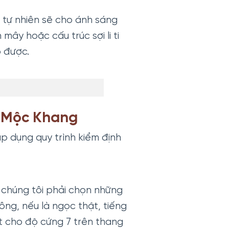
 tự nhiên sẽ cho ánh sáng
ây hoặc cấu trúc sợi li ti
p được.
i Mộc Khang
p dụng quy trình kiểm định
, chúng tôi phải chọn những
ng, nếu là ngọc thật, tiếng
t cho độ cứng 7 trên thang