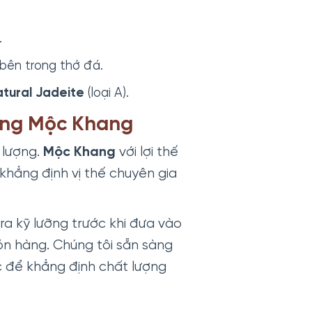
.
 bên trong thớ đá.
tural Jadeite
(loại A).
ống Mộc Khang
 lượng.
Mộc Khang
với lợi thế
khẳng định vị thế chuyên gia
ra kỹ lưỡng trước khi đưa vào
 món hàng. Chúng tôi sẵn sàng
c để khẳng định chất lượng