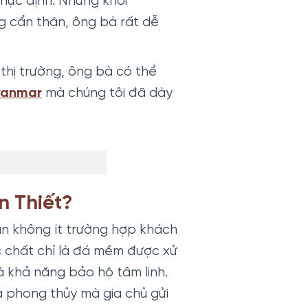
thực định. Những khối
 cẩn thận, ông bà rất dễ
 thị trường, ông bà có thể
yanmar
mà chúng tôi đã dày
n Thiết?
hận không ít trường hợp khách
 chất chỉ là đá mềm được xử
 khả năng bảo hộ tâm linh.
a phong thủy mà gia chủ gửi