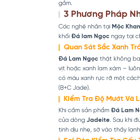
gắm.
3 Phương Pháp N
Các nghệ nhân tại
Mộc Kha
khối
Đá lam Ngọc
ngay tại 
Quan Sát Sắc Xanh Tr
Đá Lam Ngọc
thật không ba
vịt hoặc xanh lam xám – luô
có màu xanh rực rỡ một cách
(B+C Jade).
Kiểm Tra Độ Mướt Và 
Khi cầm sản phẩm
Đá
Lam N
của dòng
Jadeite
. Sau khi 
tinh dịu nhẹ, sờ vào thấy lạn