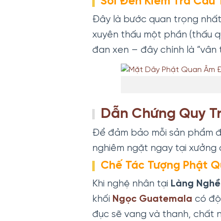
Soi Đèn Kiểm Tra Cấu
Đây là bước quan trọng nhất
xuyên thấu một phần (thấu qu
đan xen – đây chính là “vân
Dẫn Chứng Quy Tr
Để đảm bảo mỗi sản phẩm đế
nghiêm ngặt ngay tại xưởng 
Chế Tác Tượng Phật 
Khi nghệ nhân tại
Làng Nghề
khối
Ngọc Guatemala
có độ 
đục sẽ vang và thanh, chất n