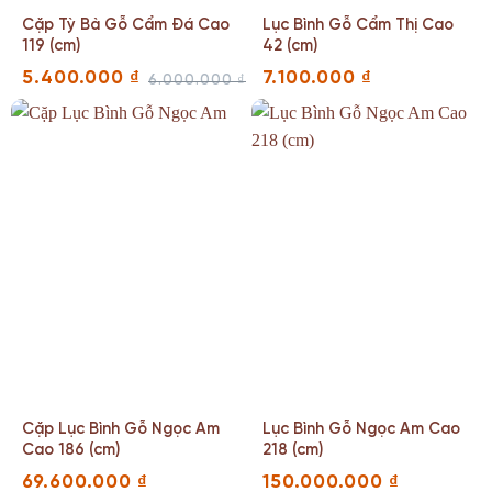
Cặp Tỳ Bà Gỗ Cẩm Đá Cao
Lục Bình Gỗ Cẩm Thị Cao
119 (cm)
42 (cm)
5.400.000
₫
7.100.000
₫
6.000.000
₫
Giá
Giá
gốc
hiện
là:
tại
6.000.000 ₫.
là:
5.400.000 ₫.
Cặp Lục Bình Gỗ Ngọc Am
Lục Bình Gỗ Ngọc Am Cao
Cao 186 (cm)
218 (cm)
69.600.000
₫
150.000.000
₫