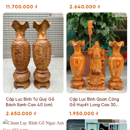
11.700.000
₫
2.640.000
₫
Cặp Lục Bình Tứ Quý Gỗ
Cặp Lục Bình Quan Công
Bách Xanh Cao 40 (cm)
Gỗ Huyết Long Cao 30
(cm)
2.650.000
₫
1.950.000
₫