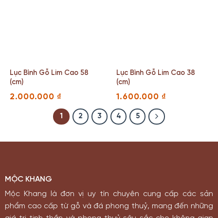
Lục Bình Gỗ Lim Cao 58
Lục Bình Gỗ Lim Cao 38
(cm)
(cm)
2.000.000
₫
1.600.000
₫
1
2
3
4
5
MỘC KHANG
Mộc Khang là đơn vị uy tín chuyên cung cấp các sản
phẩm cao cấp từ gỗ và đá phong thuỷ, mang đến những