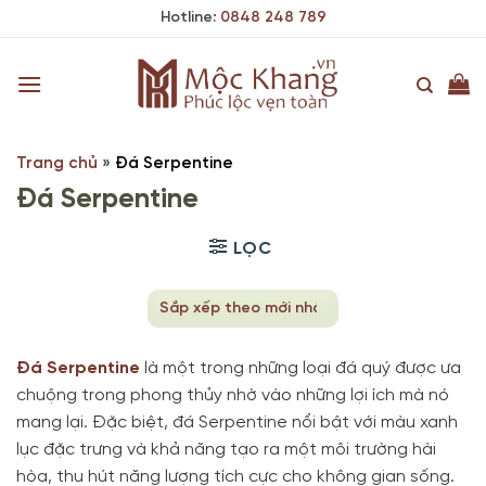
Skip
Hotline:
0848 248 789
to
content
Trang chủ
»
Đá Serpentine
Đá Serpentine
LỌC
Đá Serpentine
là một trong những loại đá quý được ưa
chuộng trong phong thủy nhờ vào những lợi ích mà nó
mang lại. Đặc biệt, đá Serpentine nổi bật với màu xanh
lục đặc trưng và khả năng tạo ra một môi trường hài
hòa, thu hút năng lượng tích cực cho không gian sống.