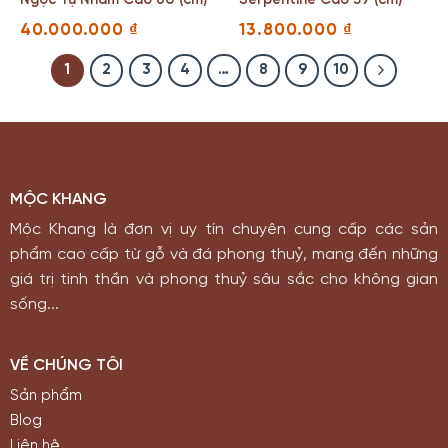
Ngọc Tụ Nham Cao 60 (cm)
Serpentine Cao 39 (cm)
40.000.000
₫
13.800.000
₫
1
2
3
4
…
8
9
10
MỘC KHANG
Mộc Khang là đơn vị uy tín chuyên cung cấp các sản
phẩm cao cấp từ gỗ và đá phong thuỷ, mang đến những
giá trị tinh thần và phong thuỷ sâu sắc cho không gian
sống...
VỀ CHÚNG TÔI
Sản phẩm
Blog
Liên hệ