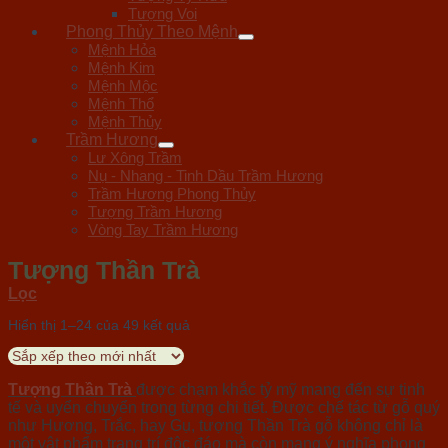
Tượng Voi
Phong Thủy Theo Mệnh
Mệnh Hỏa
Mệnh Kim
Mệnh Mộc
Mệnh Thổ
Mệnh Thủy
Trầm Hương
Lư Xông Trầm
Nụ - Nhang - Tinh Dầu Trầm Hương
Trầm Hương Phong Thủy
Tượng Trầm Hương
Vòng Tay Trầm Hương
Tượng Thần Trà
Lọc
Hiển thị 1–24 của 49 kết quả
Tượng Thần Trà
được chạm khắc tỷ mỹ mang đến sự tinh
tế và uyển chuyển trong từng chi tiết. Được chế tác từ gỗ quý
như Hương, Trắc, hay Gụ, tượng Thần Trà gỗ không chỉ là
một vật phẩm trang trí độc đáo mà còn mang ý nghĩa phong