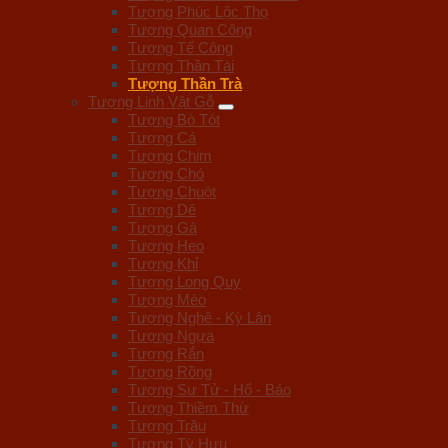
Tượng Phúc Lộc Thọ
Tượng Quan Công
Tượng Tế Công
Tượng Thần Tài
Tượng Thần Trà
Tượng Linh Vật Gỗ
Tượng Bò Tót
Tượng Cá
Tượng Chim
Tượng Chó
Tượng Chuột
Tượng Dê
Tượng Gà
Tượng Heo
Tượng Khỉ
Tượng Long Quy
Tượng Mèo
Tượng Nghê - Kỳ Lân
Tượng Ngựa
Tượng Rắn
Tượng Rồng
Tượng Sư Tử - Hổ - Báo
Tượng Thiềm Thừ
Tượng Trâu
Tượng Tỳ Hưu