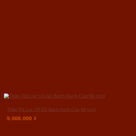
Thần Trà Lục Vũ Gỗ Bách Xanh Cao 66 (cm)
5.000.000
₫