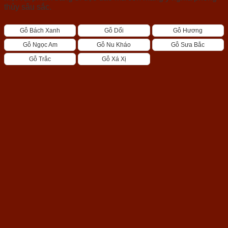
thủy sâu sắc.
Gỗ Bách Xanh
Gỗ Dổi
Gỗ Hương
Gỗ Ngọc Am
Gỗ Nu Kháo
Gỗ Sưa Bắc
Gỗ Trắc
Gỗ Xá Xị