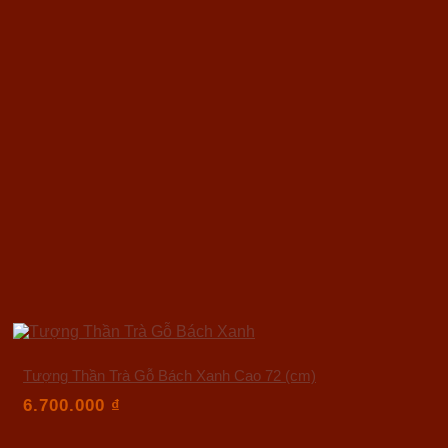
Tượng Thần Trà Gỗ Bách Xanh Cao 72 (cm)
6.700.000
₫