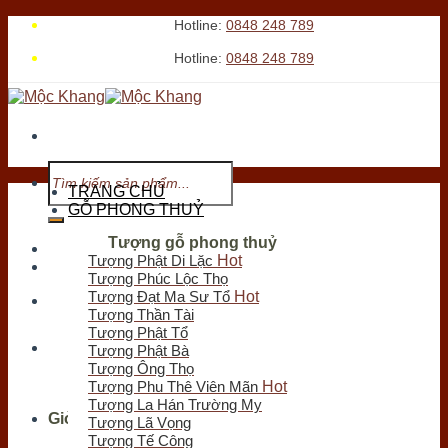
Skip
Hotline:
0848 248 789
to
Hotline:
0848 248 789
content
Tìm
kiếm:
TRANG CHỦ
GỖ PHONG THUỶ
Tượng gỗ phong thuỷ
Tới xem cửa hàng
Tượng Phật Di Lặc
Tượng Phúc Lộc Thọ
Tượng Đạt Ma Sư Tổ
Chưa có sản phẩm trong giỏ hàng.
Tượng Thần Tài
Tượng Phật Tổ
Tìm
Tượng Phật Bà
kiếm:
Tượng Ông Thọ
Tượng Phu Thê Viên Mãn
Tượng La Hán Trường My
Giỏ hàng
Tượng Lã Vọng
Tượng Tế Công