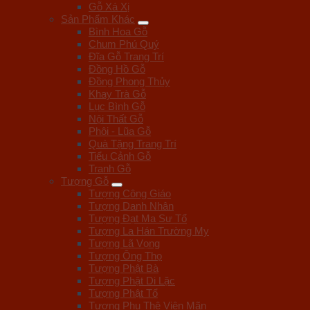
Gỗ Xá Xị
Sản Phẩm Khác
Bình Hoa Gỗ
Chum Phú Quý
Đĩa Gỗ Trang Trí
Đồng Hồ Gỗ
Đồng Phong Thủy
Khay Trà Gỗ
Lục Bình Gỗ
Nội Thất Gỗ
Phôi - Lũa Gỗ
Quà Tặng Trang Trí
Tiểu Cảnh Gỗ
Tranh Gỗ
Tượng Gỗ
Tượng Công Giáo
Tượng Danh Nhân
Tượng Đạt Ma Sư Tổ
Tượng La Hán Trường My
Tượng Lã Vọng
Tượng Ông Thọ
Tượng Phật Bà
Tượng Phật Di Lặc
Tượng Phật Tổ
Tượng Phu Thê Viên Mãn