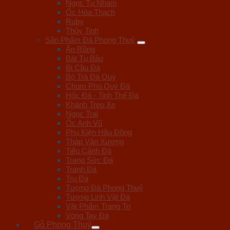
Ngọc Tụ Nham
Ốc Hóa Thạch
Ruby
Thủy Tinh
Sản Phẩm Đá Phong Thuỷ
Ấn Rồng
Bát Tụ Bảo
Bi Cầu Đá
Bộ Trà Đá Quý
Chum Phú Quý Đá
Hốc Đá - Tinh Thể Đá
Khánh Treo Xe
Ngọc Trai
Ốc Anh Vũ
Phụ Kiện Hầu Đồng
Tháp Văn Xương
Tiểu Cảnh Đá
Trang Sức Đá
Tranh Đá
Trụ Đá
Tượng Đá Phong Thuỷ
Tượng Linh Vật Đá
Vật Phẩm Trang Trí
Vòng Tay Đá
Gỗ Phong Thuỷ