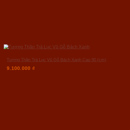
Tượng Thần Trà Lục Vũ Gỗ Bách Xanh Cao 90 (cm)
9.100.000
₫