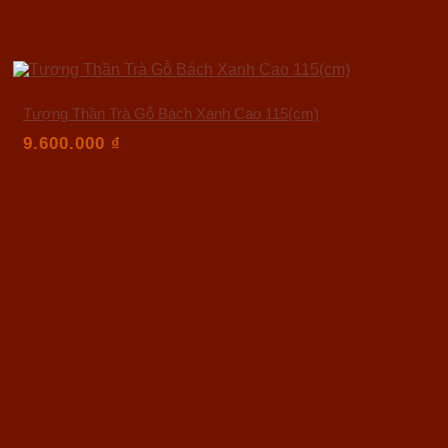
Tượng Thần Trà Gỗ Bách Xanh Cao 115(cm)
9.600.000
₫