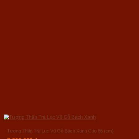
Tượng Thần Trà Lục Vũ Gỗ Bách Xanh Cao 66 (cm)