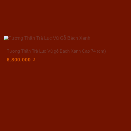
Tượng Thần Trà Lục Vũ gỗ Bách Xanh Cao 74 (cm)
6.800.000
₫