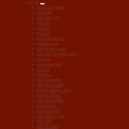
Loại gỗ
Gỗ Bách Xanh
Gỗ Cẩm
Gỗ Cẩm Thị
Gỗ Dổi
Gỗ Gõ
Gỗ Gụ
Gỗ Hoàng Đàn
Gỗ Hương
Gỗ Huyết Long
Gỗ Kim Tơ Nam Mộc
Gỗ Lim
Gỗ Long Não
Gỗ Mít
Gỗ Mun
Gỗ Ngọc Am
Gỗ Nhai Bách
Gỗ Nu Bằng Lăng
Gỗ Nu Kháo
Gỗ Nu Nghiến
Gỗ Pơmu
Gỗ Sưa Bắc
Gỗ Thủy Tùng
Gỗ Trắc
Gỗ Tử Đàn