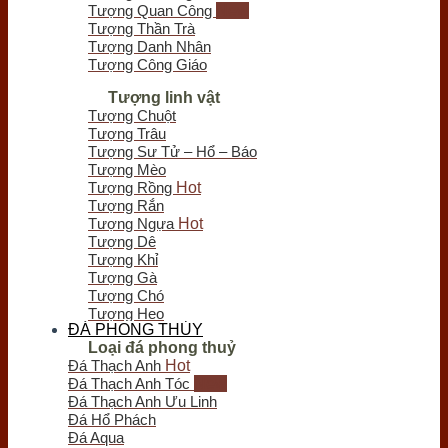
Chưa có sản phẩm trong giỏ hàng.
Tượng Quan Công
Tượng Thần Trà
Tượng Danh Nhân
Tượng Công Giáo
Tượng linh vật
Tượng Chuột
Tượng Trâu
Tượng Sư Tử – Hổ – Báo
Tượng Mèo
Tượng Rồng
Tượng Rắn
Tượng Ngựa
Tượng Dê
Tượng Khỉ
Tượng Gà
Tượng Chó
Tượng Heo
ĐÁ PHONG THỦY
Tượng Long Quy
Loại đá phong thuỷ
Tượng Cá
Đá Thạch Anh
Tượng Bò Tót
Đá Thạch Anh Tóc
Tượng Chim
Đá Thạch Anh Ưu Linh
Tượng Nghê - Kỳ Lân
Đá Hổ Phách
Tượng Thiềm Thừ
Đá Aqua
Tượng Tỳ Hưu