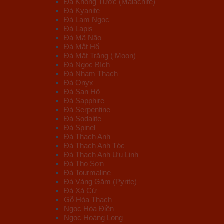
Đá Khổng Tước (Malachite)
Bộ Trà Đá Quý
Đá Kyanite
Trụ Đá
Đá Lam Ngọc
Vật Phẩm Trang Trí
Đá Lapis
Ngọc Trai
Đá Mã Não
Tiểu Cảnh Đá
Đá Mắt Hổ
Tranh Đá
Đá Mặt Trăng ( Moon)
Đá Ngọc Bích
Phong Thuỷ Theo Mệnh
Đá Nham Thạch
Mệnh Kim
Đá Onyx
Mệnh Mộc
Đá San Hô
Mệnh Thủy
Đá Sapphire
Mệnh Hỏa
Đá Serpentine
Mệnh Thổ
Đá Sodalite
Đá Spinel
Đá Thạch Anh
Đá Thạch Anh Tóc
Đá Thạch Anh Ưu Linh
Đá Thọ Sơn
Đá Tourmaline
Đá Vàng Găm (Pyrite)
Đá Xà Cừ
Gỗ Hóa Thạch
Ngọc Hòa Điền
Ngọc Hoàng Long