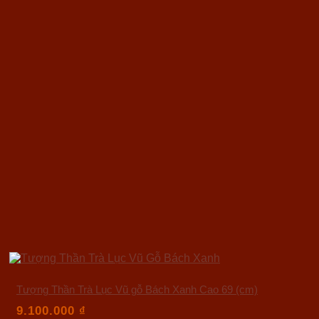
Tượng Thần Trà Lục Vũ gỗ Bách Xanh Cao 69 (cm)
9.100.000
₫