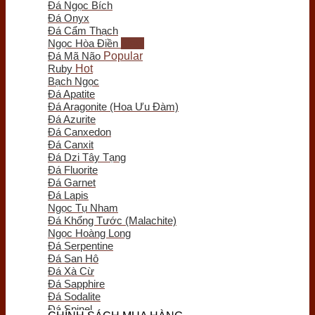
Đá Ngọc Bích
Tượng Voi
Đá Onyx
Trầm hương
Đá Cẩm Thạch
Trầm Hương Phong Thủy
Ngọc Hòa Điền
Tượng Trầm Hương
Đá Mã Não
Vòng Tay Trầm Hương
Ruby
Nụ - Nhang - Tinh Dầu Trầm Hương
Bạch Ngọc
Lư Xông Trầm
Đá Apatite
Đá Aragonite (Hoa Ưu Đàm)
Sản phẩm khác
Đá Azurite
Chum Phú Quý
Đá Canxedon
Lục Bình Gỗ
Đá Canxit
Quà Tặng Trang Trí
Đá Dzi Tây Tạng
Tranh Gỗ
Đá Fluorite
Tiểu Cảnh Gỗ
Đá Garnet
Bình Hoa Gỗ
Đá Lapis
Khay Trà Gỗ
Ngọc Tụ Nham
Đồng Hồ Gỗ
Đá Khổng Tước (Malachite)
Đĩa Gỗ Trang Trí
Ngọc Hoàng Long
Nội Thất Gỗ
Đá Serpentine
Phôi - Lũa Gỗ
Đá San Hô
Đồng Phong Thủy
Đá Xà Cừ
Đá Sapphire
Đá Sodalite
Đá Spinel