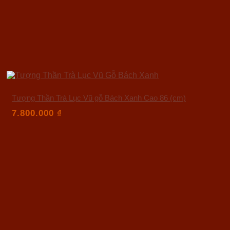
Tượng Thần Trà Lục Vũ gỗ Bách Xanh Cao 86 (cm)
7.800.000
₫