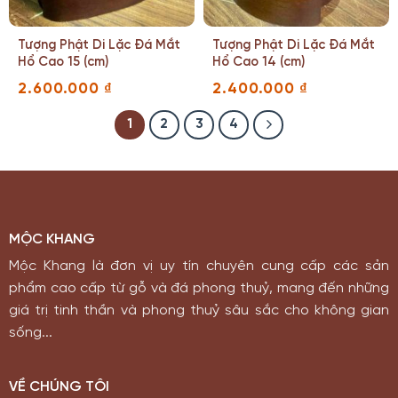
Tượng Phật Di Lặc Đá Mắt
Tượng Phật Di Lặc Đá Mắt
Hổ Cao 15 (cm)
Hổ Cao 14 (cm)
2.600.000
₫
2.400.000
₫
1
2
3
4
MỘC KHANG
Mộc Khang là đơn vị uy tín chuyên cung cấp các sản
phẩm cao cấp từ gỗ và đá phong thuỷ, mang đến những
giá trị tinh thần và phong thuỷ sâu sắc cho không gian
sống...
VỀ CHÚNG TÔI