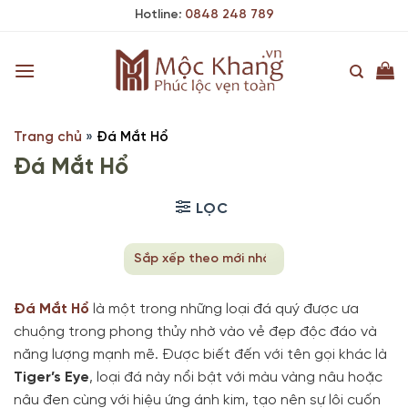
Skip
Hotline:
0848 248 789
to
content
Trang chủ
»
Đá Mắt Hổ
Đá Mắt Hổ
LỌC
Đá Mắt Hổ
là một trong những loại đá quý được ưa
chuộng trong phong thủy nhờ vào vẻ đẹp độc đáo và
năng lượng mạnh mẽ. Được biết đến với tên gọi khác là
Tiger’s Eye
, loại đá này nổi bật với màu vàng nâu hoặc
nâu đen cùng với hiệu ứng ánh kim, tạo nên sự lôi cuốn