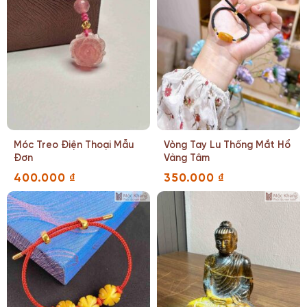
Móc Treo Điện Thoại Mẫu
Vòng Tay Lu Thống Mắt Hổ
Đơn
Vàng Tâm
400.000
₫
350.000
₫