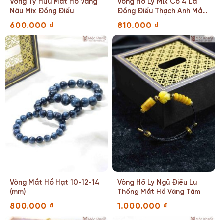
Vòng Tỳ Hưu Mắt Hổ Vàng
Vòng Hồ Ly Mix Cỏ 4 Lá
Nâu Mix Đồng Điếu
Đồng Điếu Thạch Anh Mắt
Hổ
600.000
₫
810.000
₫
Vòng Mắt Hổ Hạt 10-12-14
Vòng Hồ Ly Ngũ Điếu Lu
(mm)
Thống Mắt Hổ Vàng Tâm
800.000
₫
1.000.000
₫