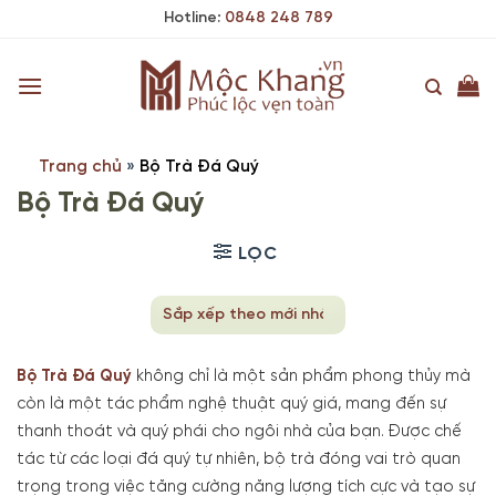
Skip
Hotline:
0848 248 789
to
content
Trang chủ
»
Bộ Trà Đá Quý
Bộ Trà Đá Quý
LỌC
Bộ Trà Đá Quý
không chỉ là một sản phẩm phong thủy mà
còn là một tác phẩm nghệ thuật quý giá, mang đến sự
thanh thoát và quý phái cho ngôi nhà của bạn.
Được chế
tác từ các loại đá quý tự nhiên, bộ trà đóng vai trò quan
trọng trong việc tăng cường năng lượng tích cực và tạo sự