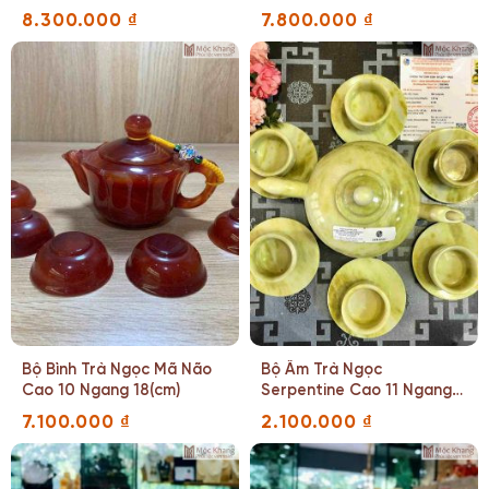
(cm)
8.300.000
₫
7.800.000
₫
Bộ Bình Trà Ngọc Mã Não
Bộ Ấm Trà Ngọc
Cao 10 Ngang 18(cm)
Serpentine Cao 11 Ngang
22 Sâu 10.5(cm)
7.100.000
₫
2.100.000
₫