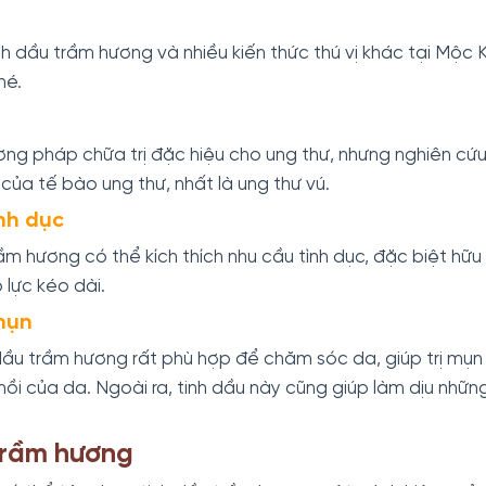
nh dầu trầm hương
và nhiều kiến thức thú vị khác tại Mộ
hé.
ơng pháp chữa trị đặc hiệu cho ung thư, nhưng nghiên cứ
của tế bào ung thư, nhất là ung thư vú.
nh dục
ầm hương có thể kích thích nhu cầu tình dục, đặc biệt hữu
 lực kéo dài.
mụn
dầu trầm hương rất phù hợp để chăm sóc da, giúp trị mụn
ồi của da. Ngoài ra, tinh dầu này cũng giúp làm dịu nhữn
trầm hương