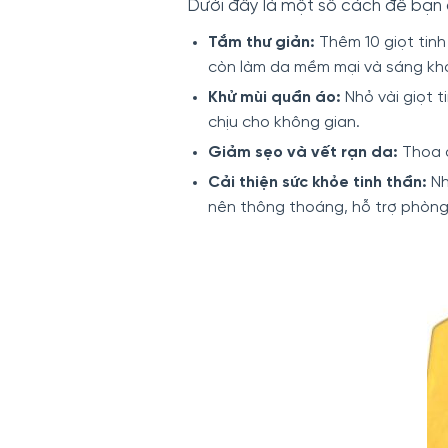
Dưới đây là một số cách để bạn 
Tắm thư giản:
Thêm 10 giọt tin
còn làm da mềm mại và sáng kh
Khử mùi quần áo:
Nhỏ vài giọt 
chịu cho không gian.
Giảm sẹo và vết rạn da:
Thoa đ
Cải thiện sức khỏe tinh thần:
Nh
nên thông thoáng, hỗ trợ phòng