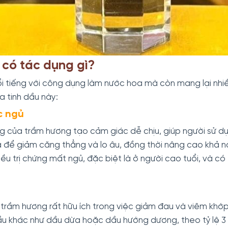
 có tác dụng gì?
i tiếng với công dụng làm nước hoa mà còn mang lại nhiều
a tinh dầu này:
c ngủ
 của trầm hương tạo cảm giác dễ chịu, giúp người sử dụn
uả để giảm căng thẳng và lo âu, đồng thời nâng cao khả 
ều trị chứng mất ngủ, đặc biệt là ở người cao tuổi, và c
u trầm hương rất hữu ích trong việc giảm đau và viêm khớ
dầu khác như dầu dừa hoặc dầu hướng dương, theo tỷ lệ 3