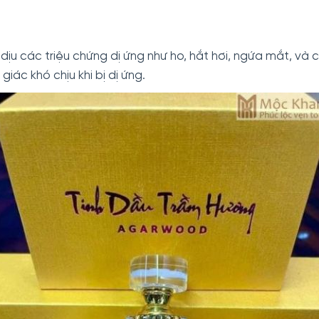
ịu các triệu chứng dị ứng như ho, hắt hơi, ngứa mắt, và c
ác khó chịu khi bị dị ứng.