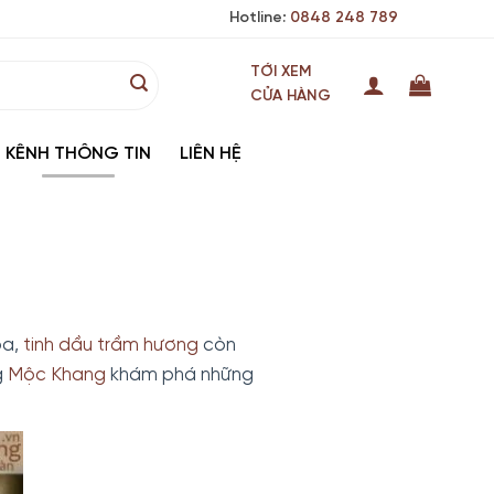
Hotline:
0848 248 789
TỚI XEM
CỬA HÀNG
KÊNH THÔNG TIN
LIÊN HỆ
oa,
tinh dầu trầm hương
còn
g
Mộc Khang
khám phá những