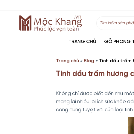
Skip
to
content
Tìm
kiếm:
TRANG CHỦ
GỖ PHONG 
Trang chủ
»
Blog
»
Tinh dầu trầm 
Tinh dầu trầm hương c
Không chỉ được biết đến như một
mang lại nhiều lợi ích sức khỏe 
công dụng tuyệt vời của loại tin