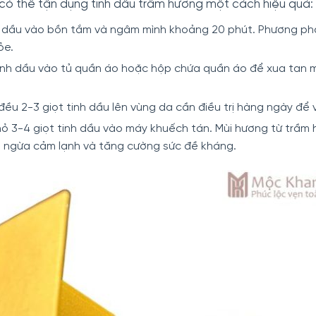
có thể tận dụng tinh dầu trầm hương một cách hiệu quả:
h dầu vào bồn tắm và ngâm mình khoảng 20 phút. Phương phá
ỏe.
tinh dầu vào tủ quần áo hoặc hộp chứa quần áo để xua tan 
ều 2-3 giọt tinh dầu lên vùng da cần điều trị hàng ngày để 
ỏ 3-4 giọt tinh dầu vào máy khuếch tán. Mùi hương từ trầm 
 ngừa cảm lạnh và tăng cường sức đề kháng.