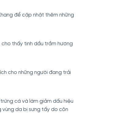
c Khang để cập nhật thêm những
u cho thấy tinh dầu trầm hương
 ích cho những người đang trải
 trứng cá và làm giảm dấu hiệu
g vùng da bị sưng tấy do côn