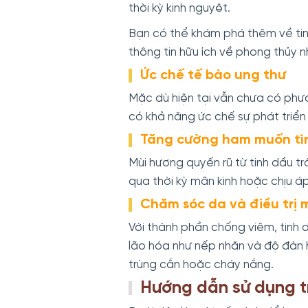
thời kỳ kinh nguyệt.
Bạn có thể khám phá thêm về
ti
thông tin hữu ích về phong thủy n
Ức chế tế bào ung thư
Mặc dù hiện tại vẫn chưa có phư
có khả năng ức chế sự phát triển 
Tăng cường ham muốn tì
Mùi hương quyến rũ từ tinh dầu tr
qua thời kỳ mãn kinh hoặc chịu áp
Chăm sóc da và điều trị 
Với thành phần chống viêm, tinh 
lão hóa như nếp nhăn và độ đàn h
trùng cắn hoặc cháy nắng.
Hướng dẫn sử dụng 