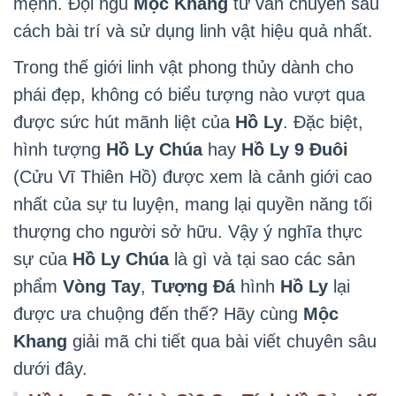
mệnh. Đội ngũ
Mộc Khang
tư vấn chuyên sâu
cách bài trí và sử dụng linh vật hiệu quả nhất.
Trong thế giới linh vật phong thủy dành cho
phái đẹp, không có biểu tượng nào vượt qua
được sức hút mãnh liệt của
Hồ Ly
. Đặc biệt,
hình tượng
Hồ Ly Chúa
hay
Hồ Ly 9 Đuôi
(Cửu Vĩ Thiên Hồ) được xem là cảnh giới cao
nhất của sự tu luyện, mang lại quyền năng tối
thượng cho người sở hữu. Vậy ý nghĩa thực
sự của
Hồ Ly Chúa
là gì và tại sao các sản
phẩm
Vòng Tay
,
Tượng Đá
hình
Hồ Ly
lại
được ưa chuộng đến thế? Hãy cùng
Mộc
Khang
giải mã chi tiết qua bài viết chuyên sâu
dưới đây.