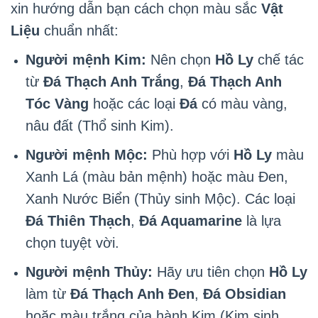
xin hướng dẫn bạn cách chọn màu sắc
Vật
Liệu
chuẩn nhất:
Người mệnh Kim:
Nên chọn
Hồ Ly
chế tác
từ
Đá Thạch Anh Trắng
,
Đá Thạch Anh
Tóc Vàng
hoặc các loại
Đá
có màu vàng,
nâu đất (Thổ sinh Kim).
Người mệnh Mộc:
Phù hợp với
Hồ Ly
màu
Xanh Lá (màu bản mệnh) hoặc màu Đen,
Xanh Nước Biển (Thủy sinh Mộc). Các loại
Đá Thiên Thạch
,
Đá Aquamarine
là lựa
chọn tuyệt vời.
Người mệnh Thủy:
Hãy ưu tiên chọn
Hồ Ly
làm từ
Đá Thạch Anh Đen
,
Đá Obsidian
hoặc màu trắng của hành Kim (Kim sinh