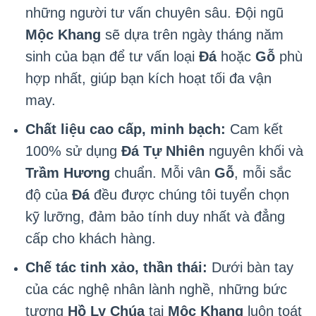
những người tư vấn chuyên sâu. Đội ngũ
Mộc Khang
sẽ dựa trên ngày tháng năm
sinh của bạn để tư vấn loại
Đá
hoặc
Gỗ
phù
hợp nhất, giúp bạn kích hoạt tối đa vận
may.
Chất liệu cao cấp, minh bạch:
Cam kết
100% sử dụng
Đá Tự Nhiên
nguyên khối và
Trầm Hương
chuẩn. Mỗi vân
Gỗ
, mỗi sắc
độ của
Đá
đều được chúng tôi tuyển chọn
kỹ lưỡng, đảm bảo tính duy nhất và đẳng
cấp cho khách hàng.
Chế tác tinh xảo, thần thái:
Dưới bàn tay
của các nghệ nhân lành nghề, những bức
tượng
Hồ Ly Chúa
tại
Mộc Khang
luôn toát