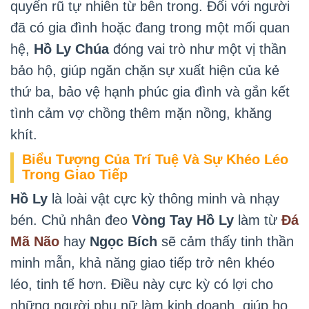
quyến rũ tự nhiên từ bên trong. Đối với người
đã có gia đình hoặc đang trong một mối quan
hệ,
Hồ Ly Chúa
đóng vai trò như một vị thần
bảo hộ, giúp ngăn chặn sự xuất hiện của kẻ
thứ ba, bảo vệ hạnh phúc gia đình và gắn kết
tình cảm vợ chồng thêm mặn nồng, khăng
khít.
Biểu Tượng Của Trí Tuệ Và Sự Khéo Léo
Trong Giao Tiếp
Hồ Ly
là loài vật cực kỳ thông minh và nhạy
bén. Chủ nhân đeo
Vòng Tay Hồ Ly
làm từ
Đá
Mã Não
hay
Ngọc Bích
sẽ cảm thấy tinh thần
minh mẫn, khả năng giao tiếp trở nên khéo
léo, tinh tế hơn. Điều này cực kỳ có lợi cho
những người phụ nữ làm kinh doanh, giúp họ