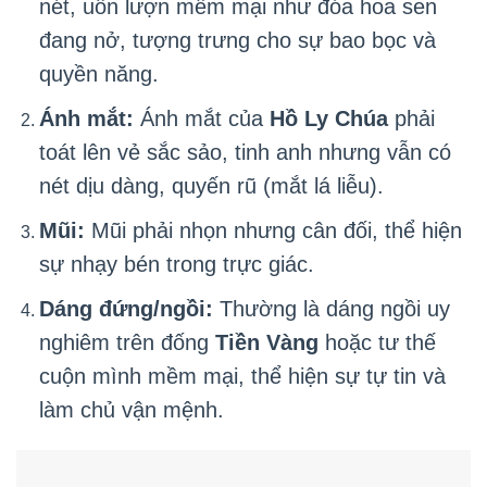
nét, uốn lượn mềm mại như đóa hoa sen
đang nở, tượng trưng cho sự bao bọc và
quyền năng.
Ánh mắt:
Ánh mắt của
Hồ Ly Chúa
phải
toát lên vẻ sắc sảo, tinh anh nhưng vẫn có
nét dịu dàng, quyến rũ (mắt lá liễu).
Mũi:
Mũi phải nhọn nhưng cân đối, thể hiện
sự nhạy bén trong trực giác.
Dáng đứng/ngồi:
Thường là dáng ngồi uy
nghiêm trên đống
Tiền Vàng
hoặc tư thế
cuộn mình mềm mại, thể hiện sự tự tin và
làm chủ vận mệnh.