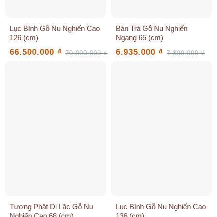
Lục Bình Gỗ Nu Nghiến Cao
Bàn Trà Gỗ Nu Nghiến
126 (cm)
Ngang 65 (cm)
66.500.000
₫
6.935.000
₫
70.000.000
₫
7.300.000
₫
Giá
Giá
Giá
Giá
gốc
hiện
gốc
hiện
là:
tại
là:
tại
70.000.000 ₫.
là:
7.300.000 ₫.
là:
66.500.000 ₫.
6.935.000 ₫.
Tượng Phật Di Lặc Gỗ Nu
Lục Bình Gỗ Nu Nghiến Cao
Nghiến Cao 68 (cm)
136 (cm)