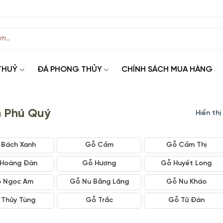
THUỶ
ĐÁ PHONG THỦY
CHÍNH SÁCH MUA HÀNG
 Phú Quý
Hiển th
 Bách Xanh
Gỗ Cẩm
Gỗ Cẩm Thị
Hoàng Đàn
Gỗ Hương
Gỗ Huyết Long
 Ngọc Am
Gỗ Nu Bằng Lăng
Gỗ Nu Kháo
 Thủy Tùng
Gỗ Trắc
Gỗ Tử Đàn