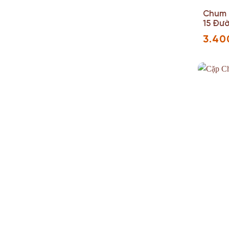
Chum 
15 Đườ
3.40