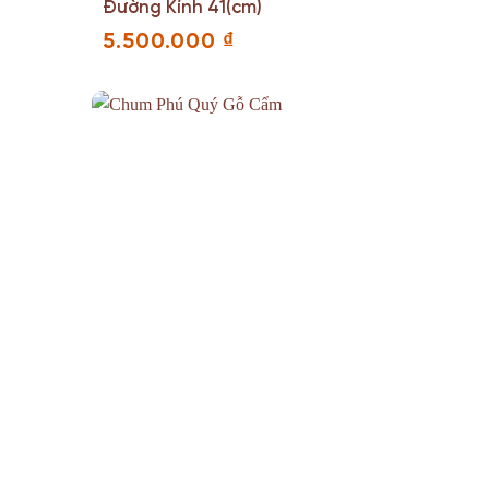
Đường Kính 41(cm)
5.500.000
₫