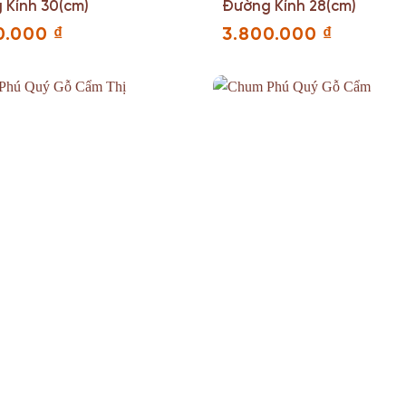
 Kính 30(cm)
Đường Kính 28(cm)
0.000
₫
3.800.000
₫