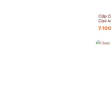
Cặp C
Cao 4
7.10