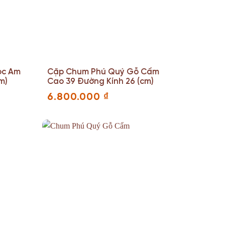
ọc Am
Cặp Chum Phú Quý Gỗ Cẩm
m)
Cao 39 Đường Kính 26 (cm)
6.800.000
₫