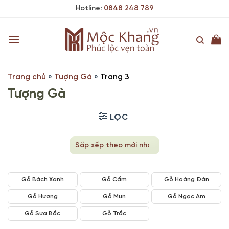
Skip
Hotline:
0848 248 789
to
content
Trang chủ
»
Tượng Gà
»
Trang 3
Tượng Gà
LỌC
Gỗ Bách Xanh
Gỗ Cẩm
Gỗ Hoàng Đàn
Gỗ Hương
Gỗ Mun
Gỗ Ngọc Am
Gỗ Sưa Bắc
Gỗ Trắc