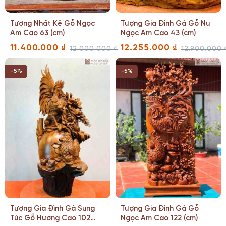
Tượng Nhất Kê Gỗ Ngọc
Tượng Gia Đình Gà Gỗ Nu
Am Cao 63 (cm)
Ngọc Am Cao 43 (cm)
11.400.000
₫
12.255.000
₫
12.000.000
₫
12.900.000
Giá
Giá
Giá
Giá
gốc
hiện
gốc
hiện
là:
tại
là:
tại
-5%
-5%
12.000.000 ₫.
là:
12.900.000 ₫.
là:
11.400.000 ₫.
12.255.000 ₫.
Tượng Gia Đình Gà Sung
Tượng Gia Đình Gà Gỗ
Túc Gỗ Hương Cao 102
Ngọc Am Cao 122 (cm)