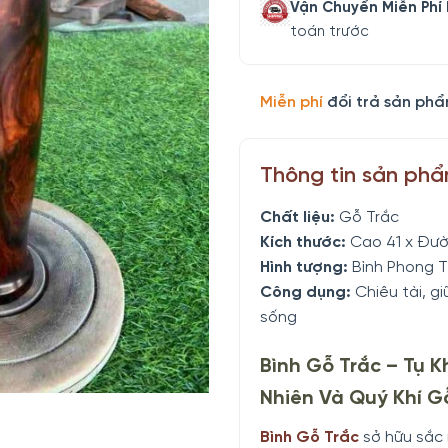
Vận Chuyển Miễn Phí
toán trước
Miễn phí
đổi trả sản phẩ
Thông tin sản ph
Chất liệu:
Gỗ Trắc
Kích thước:
Cao 41 x Đườ
Hình tượng:
Bình Phong 
Công dụng:
Chiêu tài, g
sống
Bình Gỗ Trắc – Tụ Kh
Nhiên Và Quý Khí G
Bình Gỗ Trắc
sở hữu sắc 