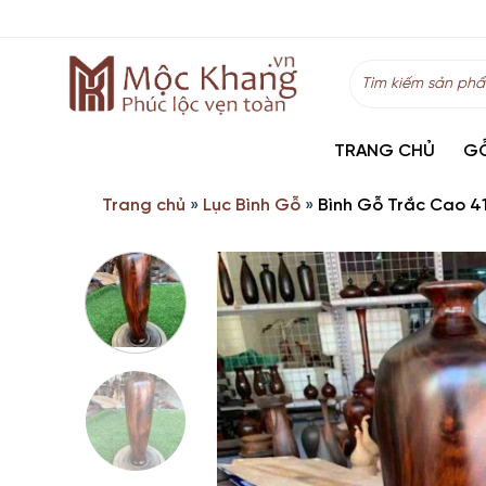
Skip
to
content
Tìm
kiếm:
TRANG CHỦ
G
Trang chủ
»
Lục Bình Gỗ
»
Bình Gỗ Trắc Cao 41