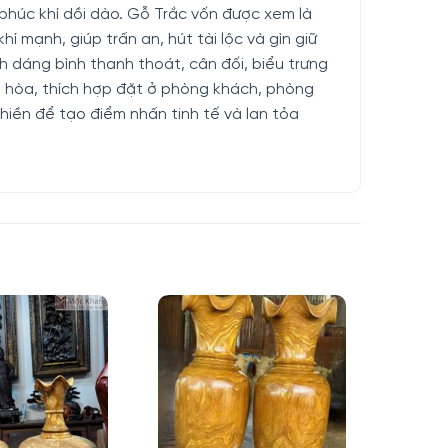
 phúc khí dồi dào. Gỗ Trắc vốn được xem là
í mạnh, giúp trấn an, hút tài lộc và gìn giữ
h dáng bình thanh thoát, cân đối, biểu trưng
n hòa, thích hợp đặt ở phòng khách, phòng
hiền để tạo điểm nhấn tinh tế và lan tỏa