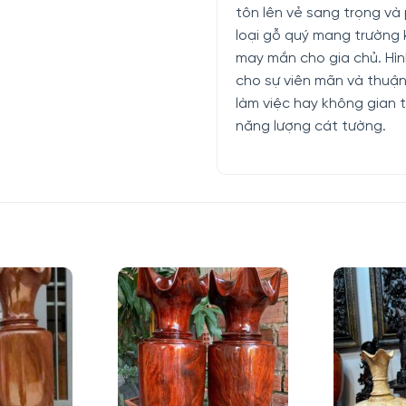
tôn lên vẻ sang trọng và
loại gỗ quý mang trường kh
may mắn cho gia chủ. Hìn
cho sự viên mãn và thuậ
làm việc hay không gian t
năng lượng cát tường.