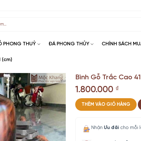
Ỗ PHONG THUỶ
ĐÁ PHONG THỦY
CHÍNH SÁCH MU
 (cm)
Bình Gỗ Trắc Cao 41
1.800.000
₫
THÊM VÀO GIỎ HÀNG
Nhận
Ưu đãi
cho mỗi 