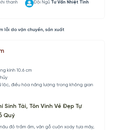
khi thanh
Đội Ngũ
Tư Vấn Nhiệt Tình
m lỗi do vận chuyển, sản xuất
ẩm
ng kính 10.6 cm
Thủy
iữ lộc, điều hòa năng lượng trong không gian
í Sinh Tài, Tôn Vinh Vẻ Đẹp Tự
ỗ Quý
nâu đỏ trầm ấm, vân gỗ cuộn xoáy tựa mây,