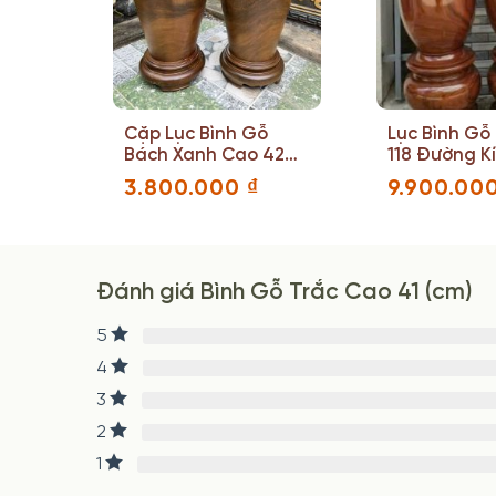
m
Cặp Lục Bình Gỗ
Lục Bình Gỗ
ính
Bách Xanh Cao 42
118 Đường K
Đường Kính 15(cm)
(cm)
3.800.000
₫
9.900.00
Đánh giá Bình Gỗ Trắc Cao 41 (cm)
5
4
3
2
1