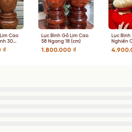
 Lim Cao
Lục Bình Gỗ Lim Cao
Lục Bình
ính 30
58 Ngang 18 (cm)
Nghiến 
Đường Kí
0
₫
1.800.000
₫
4.900