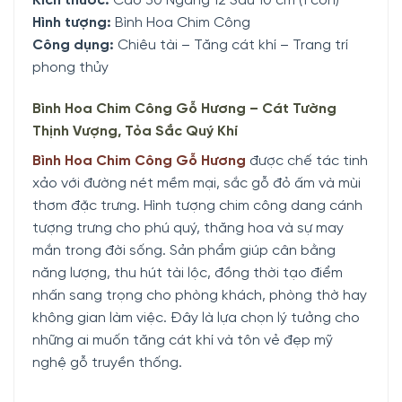
Kích thước:
Cao 30 Ngang 12 Sâu 10 cm (1 con)
Hình tượng:
Bình Hoa Chim Công
Công dụng:
Chiêu tài – Tăng cát khí – Trang trí
phong thủy
Bình Hoa Chim Công Gỗ Hương – Cát Tường
Thịnh Vượng, Tỏa Sắc Quý Khí
Bình Hoa Chim Công Gỗ Hương
được chế tác tinh
xảo với đường nét mềm mại, sắc gỗ đỏ ấm và mùi
thơm đặc trưng. Hình tượng chim công dang cánh
tượng trưng cho phú quý, thăng hoa và sự may
mắn trong đời sống. Sản phẩm giúp cân bằng
năng lượng, thu hút tài lộc, đồng thời tạo điểm
nhấn sang trọng cho phòng khách, phòng thờ hay
không gian làm việc. Đây là lựa chọn lý tưởng cho
những ai muốn tăng cát khí và tôn vẻ đẹp mỹ
nghệ gỗ truyền thống.