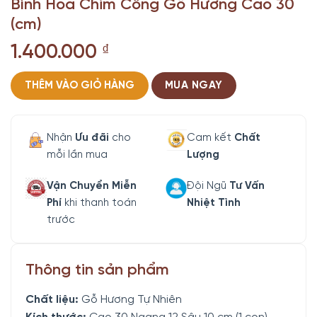
Bình Hoa Chim Công Gỗ Hương Cao 30
(cm)
1.400.000
₫
THÊM VÀO GIỎ HÀNG
MUA NGAY
Nhận
Ưu đãi
cho
Cam kết
Chất
mỗi lần mua
Lượng
Vận Chuyển Miễn
Đội Ngũ
Tư Vấn
Phí
khi thanh toán
Nhiệt Tình
trước
Thông tin sản phẩm
Chất liệu:
Gỗ Hương Tự Nhiên