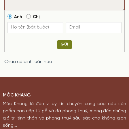
Anh
Chị
GỬI
Chưa có bình luận nào
MỘC KHANG
Mộc Khang là đơn vị uy tín chuyên cung cấp các sản
phẩm cao cấp từ gỗ và đá phong thuỷ, mang đến những
giá trị tinh thần và phong thuỷ sâu sắc cho không gian
sống...