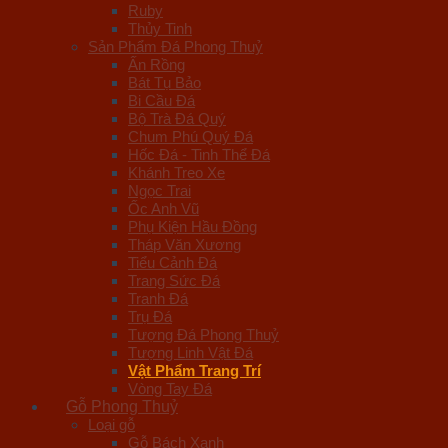
Ruby
Thủy Tinh
Sản Phẩm Đá Phong Thuỷ
Ấn Rồng
Bát Tụ Bảo
Bi Cầu Đá
Bộ Trà Đá Quý
Chum Phú Quý Đá
Hốc Đá - Tinh Thể Đá
Khánh Treo Xe
Ngọc Trai
Ốc Anh Vũ
Phụ Kiện Hầu Đồng
Tháp Văn Xương
Tiểu Cảnh Đá
Trang Sức Đá
Tranh Đá
Trụ Đá
Tượng Đá Phong Thuỷ
Tượng Linh Vật Đá
Vật Phẩm Trang Trí
Vòng Tay Đá
Gỗ Phong Thuỷ
Loại gỗ
Gỗ Bách Xanh