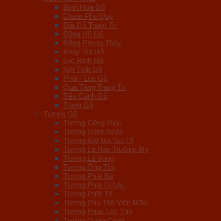
Bình Hoa Gỗ
Chum Phú Quý
Đĩa Gỗ Trang Trí
Đồng Hồ Gỗ
Đồng Phong Thủy
Khay Trà Gỗ
Lục Bình Gỗ
Nội Thất Gỗ
Phôi - Lũa Gỗ
Quà Tặng Trang Trí
Tiểu Cảnh Gỗ
Tranh Gỗ
Tượng Gỗ
Tượng Công Giáo
Tượng Danh Nhân
Tượng Đạt Ma Sư Tổ
Tượng La Hán Trường My
Tượng Lã Vọng
Tượng Ông Thọ
Tượng Phật Bà
Tượng Phật Di Lặc
Tượng Phật Tổ
Tượng Phu Thê Viên Mãn
Tượng Phúc Lộc Thọ
Tượng Quan Công