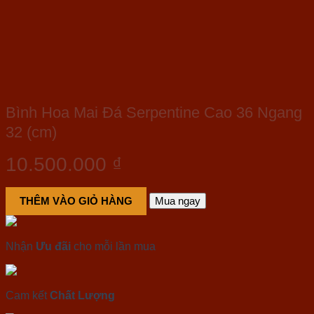
Bình Hoa Mai Đá Serpentine Cao 36 Ngang
32 (cm)
10.500.000
₫
THÊM VÀO GIỎ HÀNG
Mua ngay
Nhận
Ưu đãi
cho mỗi lần mua
Cam kết
Chất Lượng