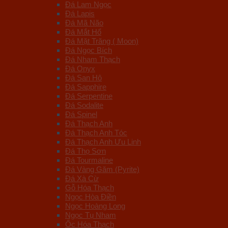
Đá Lam Ngọc
Đá Lapis
Đá Mã Não
Đá Mắt Hổ
Đá Mặt Trăng ( Moon)
Đá Ngọc Bích
Đá Nham Thạch
Đá Onyx
Đá San Hô
Đá Sapphire
Đá Serpentine
Đá Sodalite
Đá Spinel
Đá Thạch Anh
Đá Thạch Anh Tóc
Đá Thạch Anh Ưu Linh
Đá Thọ Sơn
Đá Tourmaline
Đá Vàng Găm (Pyrite)
Đá Xà Cừ
Gỗ Hóa Thạch
Ngọc Hòa Điền
Ngọc Hoàng Long
Ngọc Tụ Nham
Ốc Hóa Thạch