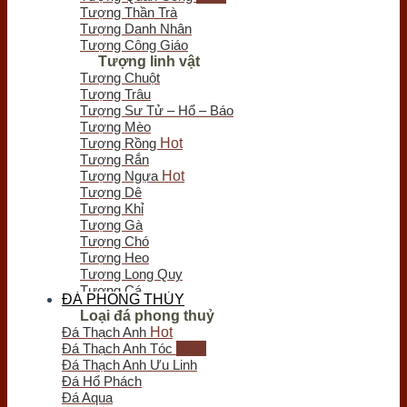
Chưa có sản phẩm trong giỏ hàng.
Tượng Thần Trà
Tượng Danh Nhân
Tượng Công Giáo
Tượng linh vật
Tượng Chuột
Tượng Trâu
Tượng Sư Tử – Hổ – Báo
Tượng Mèo
Tượng Rồng
Tượng Rắn
Tượng Ngựa
Tượng Dê
Tượng Khỉ
Tượng Gà
Tượng Chó
Tượng Heo
Tượng Long Quy
Tượng Cá
ĐÁ PHONG THỦY
Tượng Bò Tót
Loại đá phong thuỷ
Tượng Chim
Đá Thạch Anh
Tượng Nghê - Kỳ Lân
Đá Thạch Anh Tóc
Tượng Thiềm Thừ
Đá Thạch Anh Ưu Linh
Tượng Tỳ Hưu
Đá Hổ Phách
Tượng Voi
Đá Aqua
Trầm hương