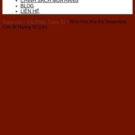
CHÍNH SÁCH MUA HÀNG
Đá Thọ Sơn
BLOG
Đá Tourmaline
LIÊN HỆ
Đá Vàng Găm (Pyrite)
Đá Nham Thạch
Trang chủ
»
Vật Phẩm Trang Trí
»
Bình Hoa Mai Đá Serpentine
Gỗ Hóa Thạch
Cao 36 Ngang 32 (cm)
Ốc Hóa Thạch
Thủy Tinh
Đá Mặt Trăng (Moon)
Đá Mắt Hổ
Đá Lam Ngọc
Đá Kyanite
Sản phẩm đá phong thuỷ
Vòng Tay Đá
Trang Sức Đá
Phụ Kiện Hầu Đồng
Bi Cầu Đá
Khánh Treo Xe
Ấn Rồng
Bát Tụ Bảo
Tượng Đá Phong Thuỷ
Chum Phú Quý Đá
Hốc Đá – Tinh Thể Đá
Tượng Linh Vật Đá
Tháp Văn Xương
Bộ Trà Đá Quý