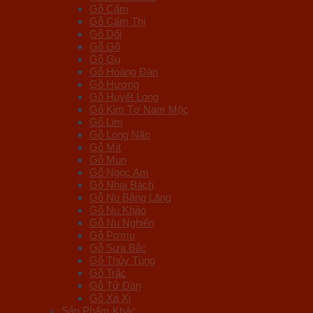
Gỗ Cẩm
Gỗ Cẩm Thị
Gỗ Dổi
Gỗ Gõ
Gỗ Gụ
Gỗ Hoàng Đàn
Gỗ Hương
Gỗ Huyết Long
Gỗ Kim Tơ Nam Mộc
Gỗ Lim
Gỗ Long Não
Gỗ Mít
Gỗ Mun
Gỗ Ngọc Am
Gỗ Nhai Bách
Gỗ Nu Bằng Lăng
Gỗ Nu Kháo
Gỗ Nu Nghiến
Gỗ Pơmu
Gỗ Sưa Bắc
Gỗ Thủy Tùng
Gỗ Trắc
Gỗ Tử Đàn
Gỗ Xá Xị
Sản Phẩm Khác