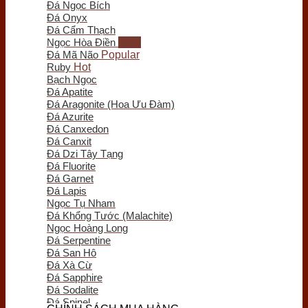
Đá Ngọc Bích
Trầm Hương Phong Thủy
Đá Onyx
Tượng Trầm Hương
Đá Cẩm Thạch
Vòng Tay Trầm Hương
Ngọc Hòa Điền
Nụ - Nhang - Tinh Dầu Trầm Hương
Đá Mã Não
Lư Xông Trầm
Ruby
Sản phẩm khác
Bạch Ngọc
Chum Phú Quý
Đá Apatite
Lục Bình Gỗ
Đá Aragonite (Hoa Ưu Đàm)
Quà Tặng Trang Trí
Đá Azurite
Tranh Gỗ
Đá Canxedon
Tiểu Cảnh Gỗ
Đá Canxit
Bình Hoa Gỗ
Đá Dzi Tây Tạng
Khay Trà Gỗ
Đá Fluorite
Đồng Hồ Gỗ
Đá Garnet
Đĩa Gỗ Trang Trí
Đá Lapis
Nội Thất Gỗ
Ngọc Tụ Nham
Phôi - Lũa Gỗ
Đá Khổng Tước (Malachite)
Đồng Phong Thủy
Ngọc Hoàng Long
Đá Serpentine
Đá San Hô
Đá Xà Cừ
Đá Sapphire
Đá Sodalite
Đá Spinel