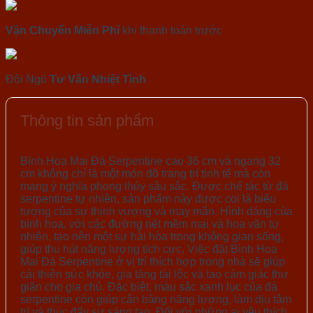
Vận Chuyển Miễn Phí
khi thanh toán trước
Đội Ngũ
Tư Vấn Nhiệt Tình
Thông tin sản phẩm
Bình Hoa Mai Đá Serpentine cao 36 cm và ngang 32
cm không chỉ là một món đồ trang trí tinh tế mà còn
mang ý nghĩa phong thủy sâu sắc. Được chế tác từ đá
serpentine tự nhiên, sản phẩm này được coi là biểu
tượng của sự thịnh vượng và may mắn. Hình dáng của
bình hoa, với các đường nét mềm mại và hoa văn tự
nhiên, tạo nên một sự hài hòa trong không gian sống,
giúp thu hút năng lượng tích cực. Việc đặt Bình Hoa
Mai Đá Serpentine ở vị trí thích hợp trong nhà sẽ giúp
cải thiện sức khỏe, gia tăng tài lộc và tạo cảm giác thư
giãn cho gia chủ. Đặc biệt, màu sắc xanh lục của đá
serpentine còn giúp cân bằng năng lượng, làm dịu tâm
trí và thúc đẩy sự sáng tạo. Đối với những ai yêu thích