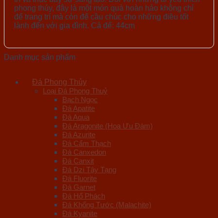
phong thủy, đây là một món quà hoàn hảo không chỉ
để trang trí mà còn để cầu chúc cho những điều tốt
lành đến với gia đình. Cả đế: 44cm
Danh mục sản phẩm
Đá Phong Thủy
Loại Đá Phong Thuỷ
Bạch Ngọc
Đá Apatite
Đá Aqua
Đá Aragonite (Hoa Ưu Đàm)
Đá Azurite
Đá Cẩm Thạch
Đá Canxedon
Đá Canxit
Đá Dzi Tây Tạng
Đá Fluorite
Đá Garnet
Đá Hổ Phách
Đá Khổng Tước (Malachite)
Đá Kyanite