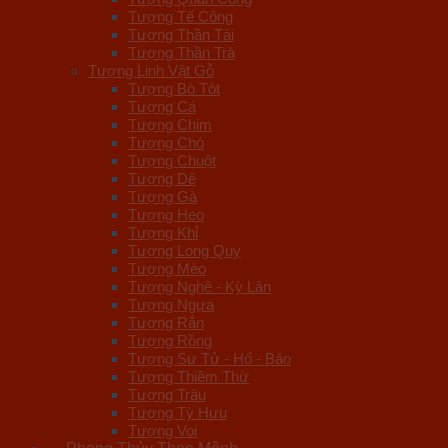
Tượng Tế Công
Tượng Thần Tài
Tượng Thần Trà
Tượng Linh Vật Gỗ
Tượng Bò Tót
Tượng Cá
Tượng Chim
Tượng Chó
Tượng Chuột
Tượng Dê
Tượng Gà
Tượng Heo
Tượng Khỉ
Tượng Long Quy
Tượng Mèo
Tượng Nghê - Kỳ Lân
Tượng Ngựa
Tượng Rắn
Tượng Rồng
Tượng Sư Tử - Hổ - Báo
Tượng Thiềm Thừ
Tượng Trâu
Tượng Tỳ Hưu
Tượng Voi