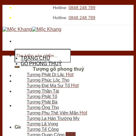
Skip
Hotline:
0848 248 789
to
Hotline:
0848 248 789
content
Tìm
kiếm:
TRANG CHỦ
GỖ PHONG THUỶ
Tượng gỗ phong thuỷ
Tượng Phật Di Lặc
Tới xem cửa hàng
Tượng Phúc Lộc Thọ
Tượng Đạt Ma Sư Tổ
Tượng Thần Tài
Chưa có sản phẩm trong giỏ hàng.
Tượng Phật Tổ
Tìm
Tượng Phật Bà
kiếm:
Tượng Ông Thọ
Tượng Phu Thê Viên Mãn
Tượng La Hán Trường My
Tượng Lã Vọng
Giỏ hàng
Tượng Tế Công
Tượng Quan Công