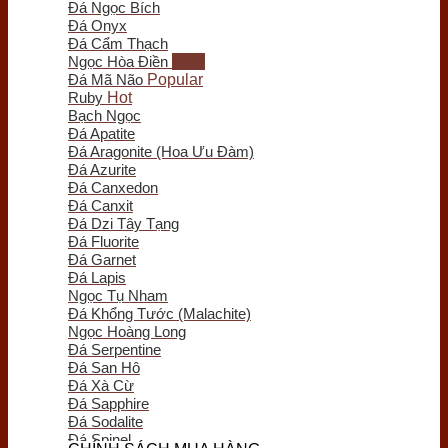
Đá Ngọc Bích
Trầm Hương Phong Thủy
Đá Onyx
Tượng Trầm Hương
Đá Cẩm Thạch
Vòng Tay Trầm Hương
Ngọc Hòa Điền
Nụ - Nhang - Tinh Dầu Trầm Hương
Đá Mã Não
Lư Xông Trầm
Ruby
Sản phẩm khác
Bạch Ngọc
Chum Phú Quý
Đá Apatite
Lục Bình Gỗ
Đá Aragonite (Hoa Ưu Đàm)
Quà Tặng Trang Trí
Đá Azurite
Tranh Gỗ
Đá Canxedon
Tiểu Cảnh Gỗ
Đá Canxit
Bình Hoa Gỗ
Đá Dzi Tây Tạng
Khay Trà Gỗ
Đá Fluorite
Đồng Hồ Gỗ
Đá Garnet
Đĩa Gỗ Trang Trí
Đá Lapis
Nội Thất Gỗ
Ngọc Tụ Nham
Phôi - Lũa Gỗ
Đá Khổng Tước (Malachite)
Đồng Phong Thủy
Ngọc Hoàng Long
Đá Serpentine
Đá San Hô
Đá Xà Cừ
Đá Sapphire
Đá Sodalite
Đá Spinel