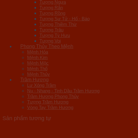
Tượng Ngựa
Tượng Rắn
Tượng Rồng
Tượng Sư Tử - Hổ - Báo
Tượng Thiềm Thừ
Tượng Trâu
Tượng Tỳ Hưu
Tượng Voi
Phong Thủy Theo Mệnh
Mệnh Hỏa
Mệnh Kim
Mệnh Mộc
Mệnh Thổ
Mệnh Thủy
Trầm Hương
Lư Xông Trầm
Nụ - Nhang - Tinh Dầu Trầm Hương
Trầm Hương Phong Thủy
Tượng Trầm Hương
Vòng Tay Trầm Hương
Sản phẩm tương tự