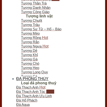
Chưa có sản phẩm trong giỏ hàng.
Tượng Thần Trà
Tượng Danh Nhân
Tượng Công Giáo
Tượng linh vật
Tượng Chuột
Tượng Trâu
Tượng Sư Tử – Hổ – Báo
Tượng Mèo
Tượng Rồng
Tượng Rắn
Tượng Ngựa
Tượng Dê
Tượng Khỉ
Tượng Gà
Tượng Chó
Tượng Heo
Tượng Long Quy
Tượng Cá
ĐÁ PHONG THỦY
Tượng Bò Tót
Loại đá phong thuỷ
Tượng Chim
Đá Thạch Anh
Tượng Nghê - Kỳ Lân
Đá Thạch Anh Tóc
Tượng Thiềm Thừ
Đá Thạch Anh Ưu Linh
Tượng Tỳ Hưu
Đá Hổ Phách
Tượng Voi
Đá Aqua
Trầm hương