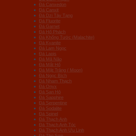
Đá Canxedon
Đá Canxit
Đá Dzi Tây Tạng
Đá Fluorite
Đá Garnet
Đá Hổ Phách
Đá Khổng Tước (Malachite)
Đá Kyanite
Đá Lam Ngọc
Đá Lapis
Đá Mã Não
Đá Mắt Hổ
Đá Mặt Trăng ( Moon)
Đá Ngọc Bích
Đá Nham Thạch
Đá Onyx
Đá San Hô
Đá Sapphire
Đá Serpentine
Đá Sodalite
Đá Spinel
Đá Thạch Anh
Đá Thạch Anh Tóc
Đá Thạch Anh Ưu Linh
Đá Thọ Sơn