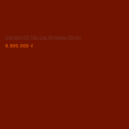
Cặp Đôn Gỗ Trắc Cao 60 Ngang 30(cm)
9.900.000
₫