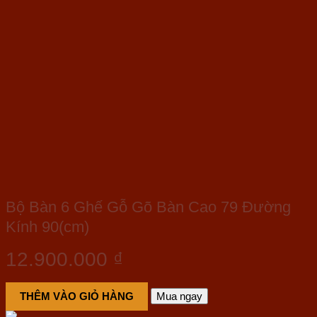
Bộ Bàn 6 Ghế Gỗ Gõ Bàn Cao 79 Đường
Kính 90(cm)
12.900.000
₫
THÊM VÀO GIỎ HÀNG
Mua ngay