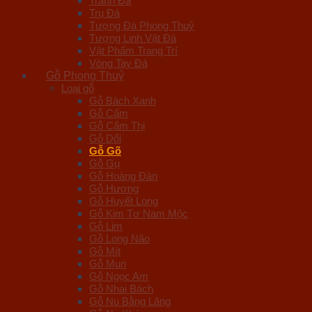
Tranh Đá
Trụ Đá
Tượng Đá Phong Thuỷ
Tượng Linh Vật Đá
Vật Phẩm Trang Trí
Vòng Tay Đá
Gỗ Phong Thuỷ
Loại gỗ
Gỗ Bách Xanh
Gỗ Cẩm
Gỗ Cẩm Thị
Gỗ Dổi
Gỗ Gõ
Gỗ Gụ
Gỗ Hoàng Đàn
Gỗ Hương
Gỗ Huyết Long
Gỗ Kim Tơ Nam Mộc
Gỗ Lim
Gỗ Long Não
Gỗ Mít
Gỗ Mun
Gỗ Ngọc Am
Gỗ Nhai Bách
Gỗ Nu Bằng Lăng