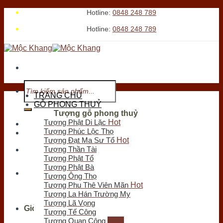
Skip
Hotline:
0848 248 789
to
Hotline:
0848 248 789
content
Tìm
kiếm:
TRANG CHỦ
GỖ PHONG THUỶ
Tượng gỗ phong thuỷ
Tượng Phật Di Lặc
Tới xem cửa hàng
Tượng Phúc Lộc Thọ
Tượng Đạt Ma Sư Tổ
Tượng Thần Tài
Chưa có sản phẩm trong giỏ hàng.
Tượng Phật Tổ
Tìm
Tượng Phật Bà
kiếm:
Tượng Ông Thọ
Tượng Phu Thê Viên Mãn
Tượng La Hán Trường My
Tượng Lã Vọng
Giỏ hàng
Tượng Tế Công
Tượng Quan Công