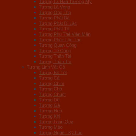
Tượng La Hán Trường My
Tượng Lã Vọng
Tượng Ông Thọ
Tượng Phật Bà
Tượng Phật Di Lặc
Tượng Phật Tổ
Tượng Phu Thê Viên Mãn
Tượng Phúc Lộc Thọ
Tượng Quan Công
Tượng Tế Công
Tượng Thần Tài
Tượng Thần Trà
Tượng Linh Vật Gỗ
Tượng Bò Tót
Tượng Cá
Tượng Chim
Tượng Chó
Tượng Chuột
Tượng Dê
Tượng Gà
Tượng Heo
Tượng Khỉ
Tượng Long Quy
Tượng Mèo
Tượng Nghê - Kỳ Lân