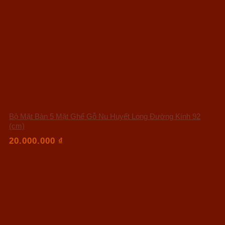
Bộ Mặt Bàn 5 Mặt Ghế Gỗ Nu Huyết Long Đường Kính 92
(cm)
20.000.000
₫