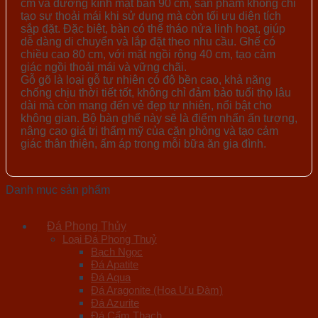
cm và đường kính mặt bàn 90 cm, sản phẩm không chỉ
tạo sự thoải mái khi sử dụng mà còn tối ưu diện tích
sắp đặt. Đặc biệt, bàn có thể tháo nửa linh hoạt, giúp
dễ dàng di chuyển và lắp đặt theo nhu cầu. Ghế có
chiều cao 80 cm, với mặt ngồi rộng 40 cm, tạo cảm
giác ngồi thoải mái và vững chãi.
Gỗ gõ là loại gỗ tự nhiên có độ bền cao, khả năng
chống chịu thời tiết tốt, không chỉ đảm bảo tuổi thọ lâu
dài mà còn mang đến vẻ đẹp tự nhiên, nổi bật cho
không gian. Bộ bàn ghế này sẽ là điểm nhấn ấn tượng,
nâng cao giá trị thẩm mỹ của căn phòng và tạo cảm
giác thân thiện, ấm áp trong mỗi bữa ăn gia đình.
Danh mục sản phẩm
Đá Phong Thủy
Loại Đá Phong Thuỷ
Bạch Ngọc
Đá Apatite
Đá Aqua
Đá Aragonite (Hoa Ưu Đàm)
Đá Azurite
Đá Cẩm Thạch