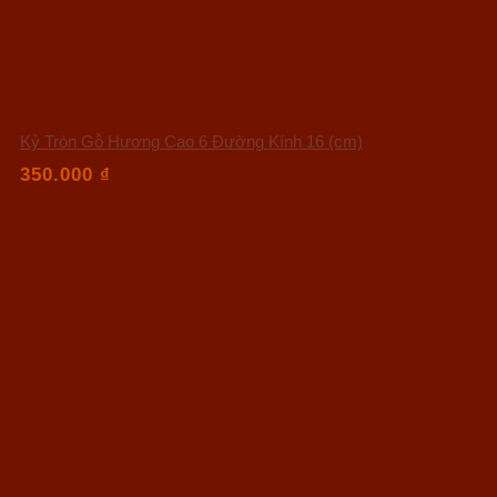
Kỷ Tròn Gỗ Hương Cao 6 Đường Kính 16 (cm)
350.000
₫