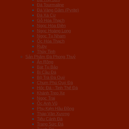
Đá Tourmaline
Đá Vàng Găm (Pyrite)
Đá Xà Cừ
Gỗ Hóa Thạch
Ngọc Hòa Điền
Ngọc Hoàng Long
Ngọc Tụ Nham
Ốc Hóa Thạch
Ruby
Thủy Tinh
Sản Phẩm Đá Phong Thuỷ
Ấn Rồng
Bát Tụ Bảo
Bi Cầu Đá
Bộ Trà Đá Quý
Chum Phú Quý Đá
Hốc Đá - Tinh Thể Đá
Khánh Treo Xe
Ngọc Trai
Ốc Anh Vũ
Phụ Kiện Hầu Đồng
Tháp Văn Xương
Tiểu Cảnh Đá
Trang Sức Đá