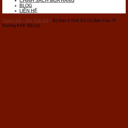
CHÍNH SÁCH MUA HÀNG
Đá Thọ Sơn
BLOG
Đá Tourmaline
LIÊN HỆ
Đá Vàng Găm (Pyrite)
Đá Nham Thạch
Trang chủ
»
Nội Thất Gỗ
»
Bộ Bàn 6 Ghế Gỗ Gõ Bàn Cao 79
Gỗ Hóa Thạch
Đường Kính 90(cm)
Ốc Hóa Thạch
Thủy Tinh
Đá Mặt Trăng (Moon)
Đá Mắt Hổ
Đá Lam Ngọc
Đá Kyanite
Sản phẩm đá phong thuỷ
Vòng Tay Đá
Trang Sức Đá
Phụ Kiện Hầu Đồng
Bi Cầu Đá
Khánh Treo Xe
Ấn Rồng
Bát Tụ Bảo
Tượng Đá Phong Thuỷ
Chum Phú Quý Đá
Hốc Đá – Tinh Thể Đá
Tượng Linh Vật Đá
Tháp Văn Xương
Bộ Trà Đá Quý