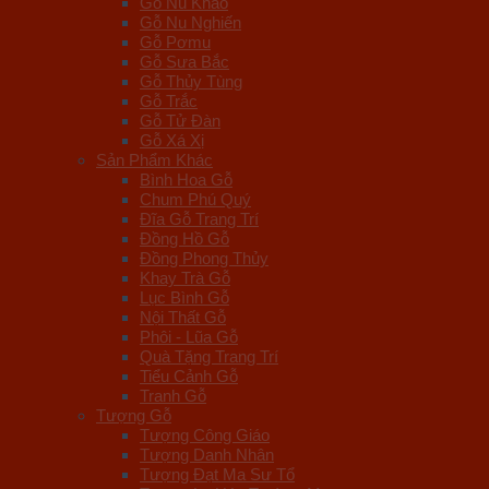
Gỗ Nu Kháo
Gỗ Nu Nghiến
Gỗ Pơmu
Gỗ Sưa Bắc
Gỗ Thủy Tùng
Gỗ Trắc
Gỗ Tử Đàn
Gỗ Xá Xị
Sản Phẩm Khác
Bình Hoa Gỗ
Chum Phú Quý
Đĩa Gỗ Trang Trí
Đồng Hồ Gỗ
Đồng Phong Thủy
Khay Trà Gỗ
Lục Bình Gỗ
Nội Thất Gỗ
Phôi - Lũa Gỗ
Quà Tặng Trang Trí
Tiểu Cảnh Gỗ
Tranh Gỗ
Tượng Gỗ
Tượng Công Giáo
Tượng Danh Nhân
Tượng Đạt Ma Sư Tổ