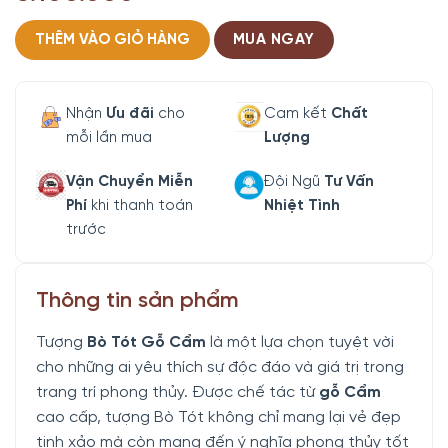
THÊM VÀO GIỎ HÀNG
MUA NGAY
Nhận
Ưu đãi
cho
Cam kết
Chất
mỗi lần mua
Lượng
Vận Chuyển Miễn
Đội Ngũ
Tư Vấn
Phí
khi thanh toán
Nhiệt Tình
trước
Thông tin sản phẩm
Tượng
Bò Tót Gỗ Cẩm
là một lựa chọn tuyệt vời
cho những ai yêu thích sự độc đáo và giá trị trong
trang trí phong thủy. Được chế tác từ
gỗ Cẩm
cao cấp, tượng Bò Tót không chỉ mang lại vẻ đẹp
tinh xảo mà còn mang đến ý nghĩa phong thủy tốt