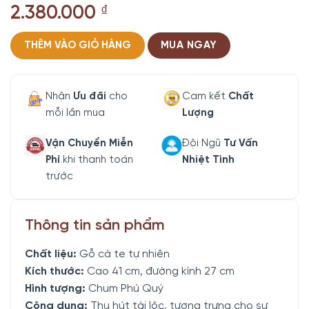
2.380.000
₫
THÊM VÀO GIỎ HÀNG
MUA NGAY
Nhận
Ưu đãi
cho
Cam kết
Chất
mỗi lần mua
Lượng
Vận Chuyển Miễn
Đội Ngũ
Tư Vấn
Phí
khi thanh toán
Nhiệt Tình
trước
Thông tin sản phẩm
Chất liệu:
Gỗ cà te tự nhiên
Kích thước:
Cao 41 cm, đường kính 27 cm
Hình tượng:
Chum Phú Quý
Công dụng:
Thu hút tài lộc, tượng trưng cho sự