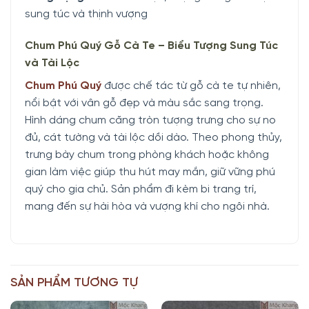
sung túc và thịnh vượng
Chum Phú Quý Gỗ Cà Te – Biểu Tượng Sung Túc
và Tài Lộc
Chum Phú Quý
được chế tác từ gỗ cà te tự nhiên,
nổi bật với vân gỗ đẹp và màu sắc sang trọng.
Hình dáng chum căng tròn tượng trưng cho sự no
đủ, cát tường và tài lộc dồi dào. Theo phong thủy,
trưng bày chum trong phòng khách hoặc không
gian làm việc giúp thu hút may mắn, giữ vững phú
quý cho gia chủ. Sản phẩm đi kèm bi trang trí,
mang đến sự hài hòa và vượng khí cho ngôi nhà.
SẢN PHẨM TƯƠNG TỰ