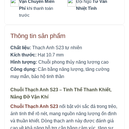
Vận Chuyển Miễn
Đội Ngũ
Tư Vấn
Phí
khi thanh toán
Nhiệt Tình
trước
Thông tin sản phẩm
Chất liệu:
Thạch Anh S23 tự nhiên
Kích thước:
Hạt 10.7 mm
Hình tượng:
Chuỗi phong thủy năng lượng cao
Công dụng:
Cân bằng năng lượng, tăng cường
may mắn, bảo hộ tinh thần
Chuỗi Thạch Anh S23 – Tinh Thể Thanh Khiết,
Nâng Đỡ Vận Khí
Chuỗi Thạch Anh S23
nổi bật với sắc đá trong trẻo,
ánh tinh thể rõ nét, mang nguồn năng lượng ổn định
và thuần khiết. Dòng thạch anh này được đánh giá
cao về khả năng hỗ trợ cân bằng cảm xúc, tăng sự