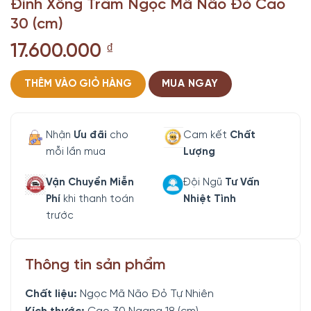
Đỉnh Xông Trầm Ngọc Mã Não Đỏ Cao
30 (cm)
17.600.000
₫
THÊM VÀO GIỎ HÀNG
MUA NGAY
Nhận
Ưu đãi
cho
Cam kết
Chất
mỗi lần mua
Lượng
Vận Chuyển Miễn
Đội Ngũ
Tư Vấn
Phí
khi thanh toán
Nhiệt Tình
trước
Thông tin sản phẩm
Chất liệu:
Ngọc Mã Não Đỏ Tự Nhiên