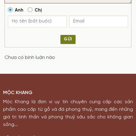
Anh
Chị
GỬI
Chưa có bình luận nào
MỘC KHANG
Mộc Khang là đơn vị uy tín chuyên cung cấp các sản
phẩm cao cấp từ gỗ và đá phong thuỷ, mang đến những
giá trị tinh thần và phong thuỷ sâu sắc cho không gian
sống...