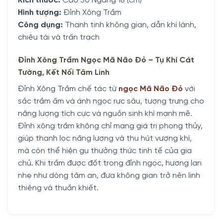
Kích thước:
Cao 30 Ngang 18 (cm)
Hình tượng:
Đỉnh Xông Trầm
Công dụng:
Thanh tịnh không gian, dẫn khí lành,
chiêu tài và trấn trạch
Đỉnh Xông Trầm Ngọc Mã Não Đỏ – Tụ Khí Cát
Tường, Kết Nối Tâm Linh
Đỉnh Xông Trầm chế tác từ
ngọc Mã Não Đỏ
với
sắc trầm ấm và ánh ngọc rực sâu, tượng trưng cho
năng lượng tích cực và nguồn sinh khí mạnh mẽ.
Đỉnh xông trầm không chỉ mang giá trị phong thủy,
giúp thanh lọc năng lượng và thu hút vượng khí,
mà còn thể hiện gu thưởng thức tinh tế của gia
chủ. Khi trầm được đốt trong đỉnh ngọc, hương lan
nhẹ như dòng tâm an, đưa không gian trở nên linh
thiêng và thuần khiết.