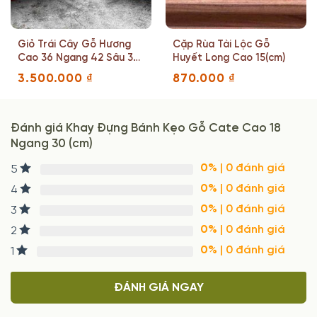
Giỏ Trái Cây Gỗ Hương
Cặp Rùa Tài Lộc Gỗ
Cao 36 Ngang 42 Sâu 36
Huyết Long Cao 15(cm)
(cm)
3.500.000
₫
870.000
₫
Đánh giá Khay Đựng Bánh Kẹo Gỗ Cate Cao 18
Ngang 30 (cm)
0%
| 0 đánh giá
5
0%
| 0 đánh giá
4
0%
| 0 đánh giá
3
0%
| 0 đánh giá
2
0%
| 0 đánh giá
1
ĐÁNH GIÁ NGAY