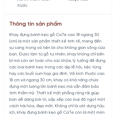
trước
Thông tin sản phẩm
Khay đựng bánh kẹo gỗ CaTe cao 18 ngang 30
(cm) là một sản phẩm thiết kế tinh tế, mang đến
sự sang trọng và tiện lợi cho không gian sống của
bạn. Được làm từ gỗ tự nhiên, khay không chỉ bền
bỉ mà còn an toàn cho sức khỏe, lý tưởng để đựng
các loại bánh kẹo trong các dịp lễ hội, tiệc tùng
hay các buổi sum họp gia đình. Với kích thước cao
18 cm và ngang 30 cm, khay có khả năng chứa
đựng một lượng lớn bánh kẹo mà vẫn đảm bảo
tính thẩm mỹ. Thiết kế mặt phẳng rộng rãi giúp
bạn dễ dàng bài trí, sắp xếp các loại đồ ngọt một
cách hài hòa, đẹp mắt. Không chỉ là vật dụng hữu
ích, khay đựng bánh kẹo gỗ CaTe còn là một món