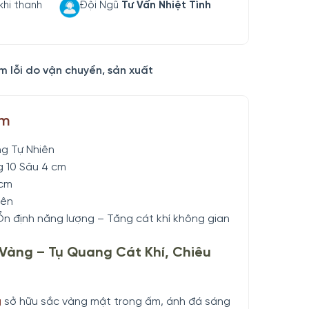
khi thanh
Đội Ngũ
Tư Vấn Nhiệt Tình
m lỗi do vận chuyển, sản xuất
ẩm
g Tự Nhiên
 10 Sâu 4 cm
 cm
iên
Ổn định năng lượng – Tăng cát khí không gian
Vàng – Tụ Quang Cát Khí, Chiêu
g
sở hữu sắc vàng mật trong ấm, ánh đá sáng