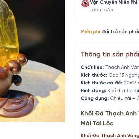
Vận Chuyển Miễn Phí
toán trước
Miễn phí
đổi trả sản phẩ
Thông tin sản ph
Chất liệu:
Thạch Anh Vàn
Kích thước:
Cao 13 Ngang
Kích thước cả đế:
20x13
Hình dạng:
Khối trụ tự nh
Công dụng:
Chiêu tài – 
Khối Đá Thạch Anh 
Mời Tài Lộc
Khối Đá Thạch Anh Vàn