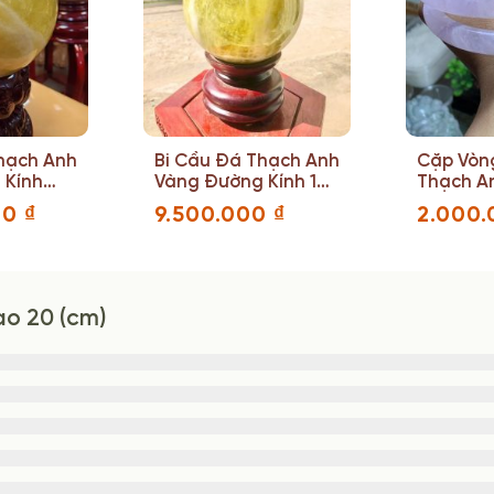
hạch Anh
Bi Cầu Đá Thạch Anh
Cặp Vòn
 Kính
Vàng Đường Kính 18
Thạch An
(cm)
54.3 – 5
00
₫
9.500.000
₫
2.000
ao 20 (cm)