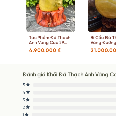
hạch
Tác Phẩm Đá Thạch
Bi Cầu Đá T
 (mm)
Anh Vàng Cao 29
Vàng Đường
Rộng 16 Sâu 10(cm)
18(cm)
4.900.000
₫
21.000.0
Đánh giá Khối Đá Thạch Anh Vàng C
5
4
3
2
1