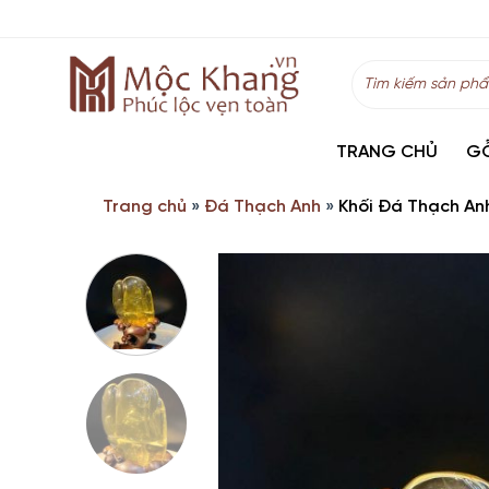
Skip
to
content
Tìm
kiếm:
TRANG CHỦ
G
Trang chủ
»
Đá Thạch Anh
»
Khối Đá Thạch An