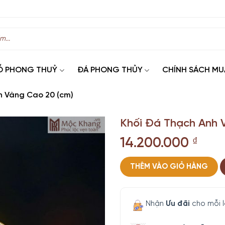
Ỗ PHONG THUỶ
ĐÁ PHONG THỦY
CHÍNH SÁCH MU
h Vàng Cao 20 (cm)
Khối Đá Thạch Anh 
14.200.000
₫
THÊM VÀO GIỎ HÀNG
Nhận
Ưu đãi
cho mỗi 