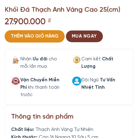
Khối Đá Thạch Anh Vàng Cao 25(cm)
27.900.000
₫
THÊM VÀO GIỎ HÀNG
MUA NGAY
Nhận
Ưu đãi
cho
Cam kết
Chất
mỗi lần mua
Lượng
Vận Chuyển Miễn
Đội Ngũ
Tư Vấn
Phí
khi thanh toán
Nhiệt Tình
trước
Thông tin sản phẩm
Chất liệu:
Thạch Anh Vàng Tự Nhiên
Kích thước:
Cao 16 Ngang 10 Sâu 5 cm