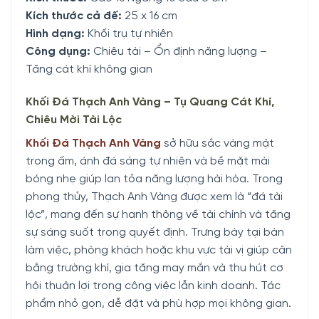
Kích thước cả đế:
25 x 16 cm
Hình dạng:
Khối trụ tự nhiên
Công dụng:
Chiêu tài – Ổn định năng lượng –
Tăng cát khí không gian
Khối Đá Thạch Anh Vàng – Tụ Quang Cát Khí,
Chiêu Mời Tài Lộc
Khối Đá Thạch Anh Vàng
sở hữu sắc vàng mật
trong ấm, ánh đá sáng tự nhiên và bề mặt mài
bóng nhẹ giúp lan tỏa năng lượng hài hòa. Trong
phong thủy, Thạch Anh Vàng được xem là “đá tài
lộc”, mang đến sự hanh thông về tài chính và tăng
sự sáng suốt trong quyết định. Trưng bày tại bàn
làm việc, phòng khách hoặc khu vực tài vị giúp cân
bằng trường khí, gia tăng may mắn và thu hút cơ
hội thuận lợi trong công việc lẫn kinh doanh. Tác
phẩm nhỏ gọn, dễ đặt và phù hợp mọi không gian.