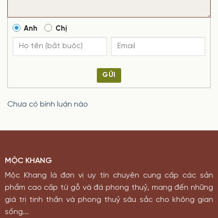
Anh
Chị
GỬI
Chưa có bình luận nào
MỘC KHANG
Mộc Khang là đơn vị uy tín chuyên cung cấp các sản
phẩm cao cấp từ gỗ và đá phong thuỷ, mang đến những
giá trị tinh thần và phong thuỷ sâu sắc cho không gian
sống...