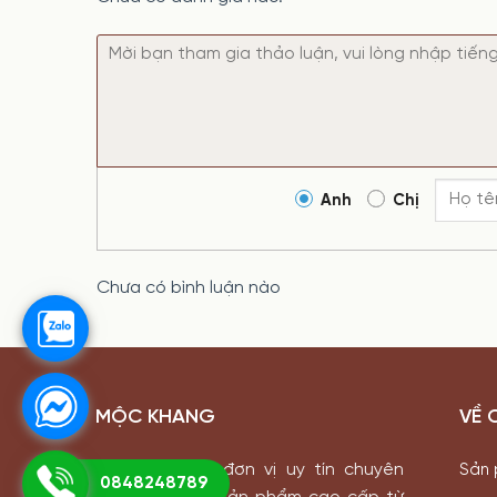
Anh
Chị
Chưa có bình luận nào
MỘC KHANG
VỀ 
Mộc Khang là đơn vị uy tín chuyên
Sản
0848248789