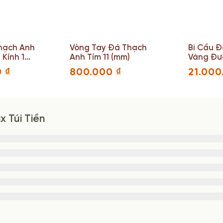
hạch Anh
Vòng Tay Đá Thạch
Bi Cầu 
Kính 18
Anh Tím 11 (mm)
Vàng Đư
18(cm)
0
₫
800.000
₫
21.00
 Túi Tiền