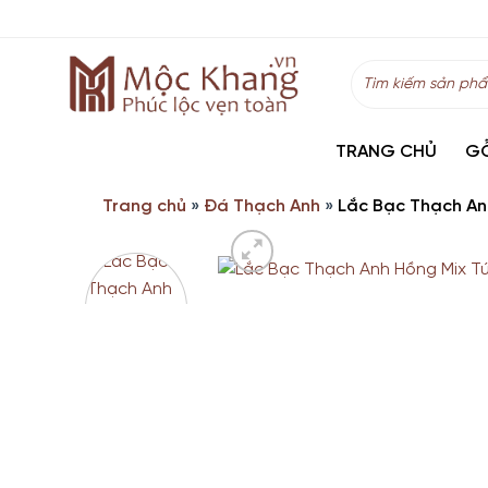
Skip
to
content
Tìm
kiếm:
TRANG CHỦ
G
Trang chủ
»
Đá Thạch Anh
»
Lắc Bạc Thạch Anh