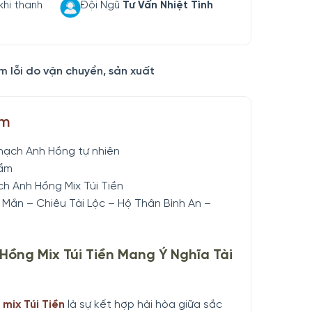
khi thanh
Đội Ngũ
Tư Vấn Nhiệt Tình
m lỗi do vận chuyển, sản xuất
ẩm
hạch Anh Hồng tự nhiên
ẩm
h Anh Hồng Mix Túi Tiền
Mắn – Chiêu Tài Lộc – Hộ Thân Bình An –
Hồng Mix Túi Tiền Mang Ý Nghĩa Tài
mix Túi Tiền
là sự kết hợp hài hòa giữa sắc