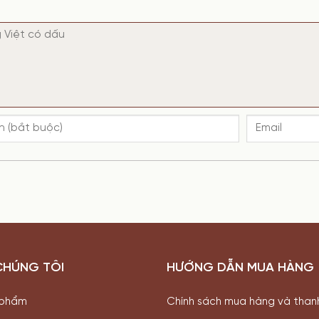
CHÚNG TÔI
HƯỚNG DẪN MUA HÀNG
 phẩm
Chính sách mua hàng và than