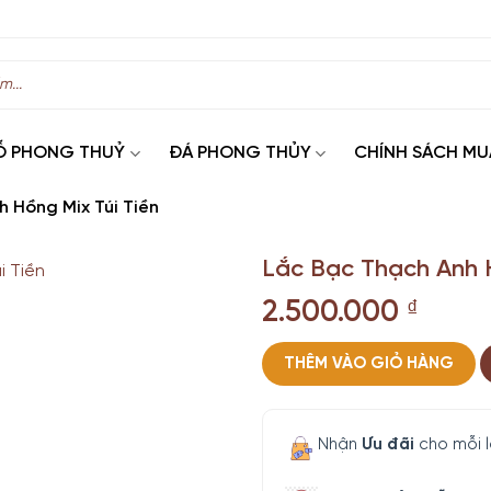
Ỗ PHONG THUỶ
ĐÁ PHONG THỦY
CHÍNH SÁCH MU
 Hồng Mix Túi Tiền
Lắc Bạc Thạch Anh H
2.500.000
₫
THÊM VÀO GIỎ HÀNG
Nhận
Ưu đãi
cho mỗi 