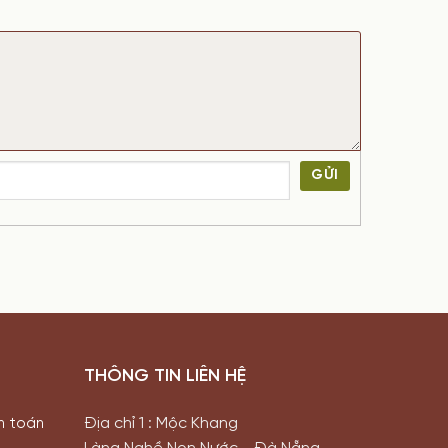
GỬI
THÔNG TIN LIÊN HỆ
Địa chỉ 1 : Mộc Khang
h toán