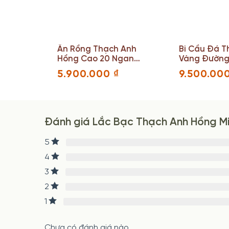
Thạch
Ấn Rồng Thạch Anh
Bi Cầu Đá T
6
Hồng Cao 20 Ngang
Vàng Đường 
 (cm)
10(cm) Nặng 2.765
(cm)
5.900.000
₫
9.500.00
(kg)
Đánh giá Lắc Bạc Thạch Anh Hồng Mix
5
4
3
2
1
Chưa có đánh giá nào.