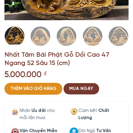
Nhất Tâm Bái Phật Gỗ Dổi Cao 47
Ngang 52 Sâu 15 (cm)
5.000.000
₫
THÊM VÀO GIỎ HÀNG
MUA NGAY
Nhận
Ưu đãi
cho
Cam kết
Chất
mỗi lần mua
Lượng
Vận Chuyển Miễn
Đội Ngũ
Tư Vấn