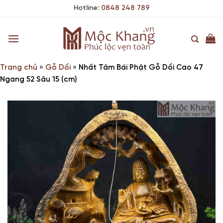
Skip
Hotline:
0848 248 789
to
content
Trang chủ
»
Gỗ Dổi
»
Nhất Tâm Bái Phật Gỗ Dổi Cao 47
Ngang 52 Sâu 15 (cm)