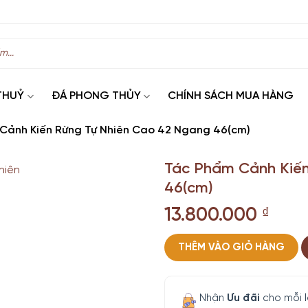
THUỶ
ĐÁ PHONG THỦY
CHÍNH SÁCH MUA HÀNG
Cảnh Kiến Rừng Tự Nhiên Cao 42 Ngang 46(cm)
Tác Phẩm Cảnh Kiến
46(cm)
13.800.000
₫
THÊM VÀO GIỎ HÀNG
Nhận
Ưu đãi
cho mỗi 