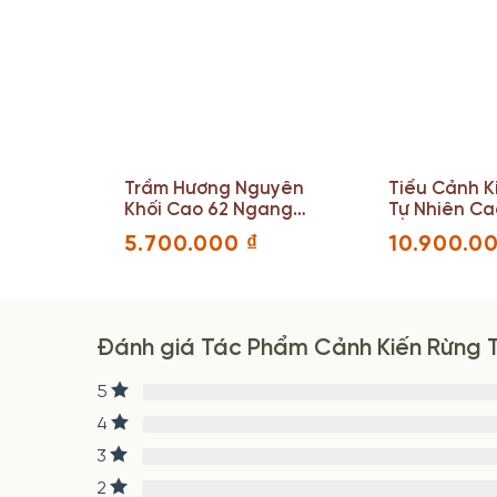
Bông
Trầm Hương Nguyên
Tiểu Cảnh K
 17
Khối Cao 62 Ngang
Tự Nhiên Ca
50 (cm)
Ngang 33(c
5.700.000
₫
10.900.0
Đánh giá Tác Phẩm Cảnh Kiến Rừng 
5
4
3
2