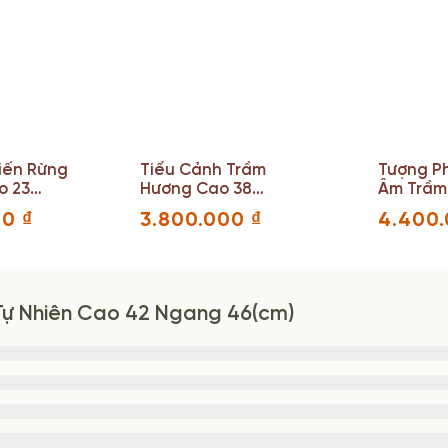
iến Rừng
Tiểu Cảnh Trầm
Tượng P
o 23
Hương Cao 38
Âm Trầm
m)
Ngang 16(cm)
30 Ngang
00
₫
3.800.000
₫
4.400
Tự Nhiên Cao 42 Ngang 46(cm)