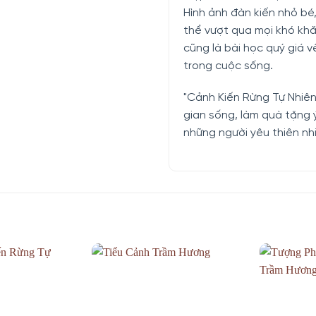
Hình ảnh đàn kiến nhỏ bé
thể vượt qua mọi khó khă
cũng là bài học quý giá về
trong cuộc sống.
"Cảnh Kiến Rừng Tự Nhiên"
gian sống, làm quà tặng ý
những người yêu thiên nh