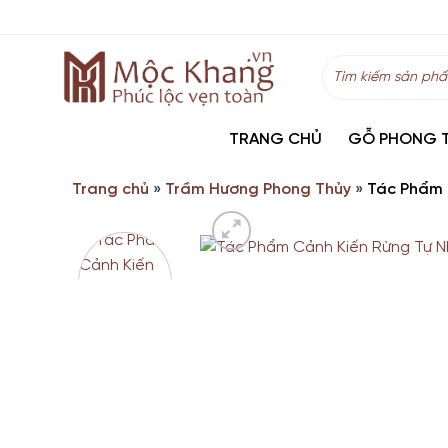
Skip
to
content
Tìm
kiếm:
TRANG CHỦ
GỖ PHONG 
Trang chủ
»
Trầm Hương Phong Thủy
»
Tác Phẩm 