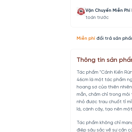
Vận Chuyển Miễn Phí
toán trước
Miễn phí
đổi trả sản phẩ
Thông tin sản ph
Tác phẩm "Cảnh Kiến Rừn
46cm là một tác phẩm ngh
hoang sơ của thiên nhiên
mẫn, chăm chỉ trong môi 
nhỏ được trau chuốt tỉ m
lá, cành cây, tạo nên mộ
Tác phẩm không chỉ mang
điệp sâu sắc về sự cần cù