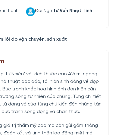
khi thanh
Đội Ngũ
Tư Vấn Nhiệt Tình
m lỗi do vận chuyển, sản xuất
ẩm
g Tự Nhiên" với kích thước cao 42cm, ngang
ệ thuật độc đáo, tái hiện sinh động vẻ đẹp
. Bức tranh khắc họa hình ảnh đàn kiến cần
trường sống tự nhiên của chúng. Từng chi tiết
ỉ, từ dáng vẻ của từng chú kiến đến những tán
t bức tranh sống động và chân thực.
 giá trị thẩm mỹ cao mà còn gửi gắm thông
, đoàn kết và tinh thần lao động miệt mài.