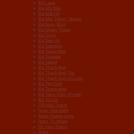
Đá Lapis
Đá Mã Não
Đá Mắt Hổ
Đá Mặt Trăng ( Moon)
Đá Ngọc Bích
Đá Nham Thạch
Đá Onyx
Đá San Hô
Đá Sapphire
Đá Serpentine
Đá Sodalite
Đá Spinel
Đá Thạch Anh
Đá Thạch Anh Tóc
Đá Thạch Anh Ưu Linh
Đá Thọ Sơn
Đá Tourmaline
Đá Vàng Găm (Pyrite)
Đá Xà Cừ
Gỗ Hóa Thạch
Ngọc Hòa Điền
Ngọc Hoàng Long
Ngọc Tụ Nham
Ốc Hóa Thạch
Ruby