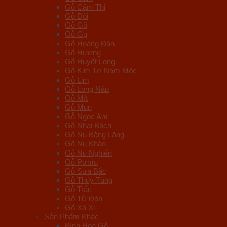
Gỗ Cẩm Thị
Gỗ Dổi
Gỗ Gõ
Gỗ Gụ
Gỗ Hoàng Đàn
Gỗ Hương
Gỗ Huyết Long
Gỗ Kim Tơ Nam Mộc
Gỗ Lim
Gỗ Long Não
Gỗ Mít
Gỗ Mun
Gỗ Ngọc Am
Gỗ Nhai Bách
Gỗ Nu Bằng Lăng
Gỗ Nu Kháo
Gỗ Nu Nghiến
Gỗ Pơmu
Gỗ Sưa Bắc
Gỗ Thủy Tùng
Gỗ Trắc
Gỗ Tử Đàn
Gỗ Xá Xị
Sản Phẩm Khác
Bình Hoa Gỗ