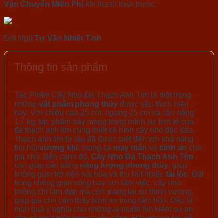
Vận Chuyển Miễn Phí
khi thanh toán trước
Đội Ngũ
Tư Vấn Nhiệt Tình
Thông tin sản phẩm
Tác Phẩm Cây Nho Đá Thạch Anh Tím là một trong
những
vật phẩm phong thủy
được yêu thích hiện
nay. Với chiều cao 25 cm, ngang 25 cm và cân nặng
1,7 kg, tác phẩm này mang trong mình sự tinh tế của
đá thạch anh tím cùng thiết kế hình cây nho độc đáo.
Thạch anh tím từ lâu đã được biết đến với khả năng
thu hút
vượng khí
, mang lại
may mắn
và
bình an
cho
gia chủ. Bên cạnh đó,
Cây Nho Đá Thạch Anh Tím
còn giúp cân bằng
năng lượng phong thủy
, giúp
không gian trở nên hài hòa và thu hút nhiều
tài lộc
. Đặt
trong không gian sống hay nơi làm việc, cây nho
không chỉ làm đẹp mà còn mang lại sự thịnh vượng,
giúp gia chủ cảm thấy bình an trong tâm hồn. Đây là
món quà ý nghĩa cho những ai muốn tìm kiếm sự an
yên và phát triển trong cuộc sống. Hãy nhanh tay sở