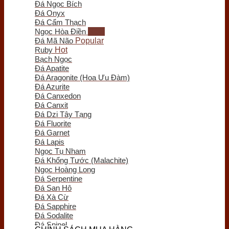
Đá Ngọc Bích
Trầm Hương Phong Thủy
Đá Onyx
Tượng Trầm Hương
Đá Cẩm Thạch
Vòng Tay Trầm Hương
Ngọc Hòa Điền
Nụ - Nhang - Tinh Dầu Trầm Hương
Đá Mã Não
Lư Xông Trầm
Ruby
Sản phẩm khác
Bạch Ngọc
Chum Phú Quý
Đá Apatite
Lục Bình Gỗ
Đá Aragonite (Hoa Ưu Đàm)
Quà Tặng Trang Trí
Đá Azurite
Tranh Gỗ
Đá Canxedon
Tiểu Cảnh Gỗ
Đá Canxit
Bình Hoa Gỗ
Đá Dzi Tây Tạng
Khay Trà Gỗ
Đá Fluorite
Đồng Hồ Gỗ
Đá Garnet
Đĩa Gỗ Trang Trí
Đá Lapis
Nội Thất Gỗ
Ngọc Tụ Nham
Phôi - Lũa Gỗ
Đá Khổng Tước (Malachite)
Đồng Phong Thủy
Ngọc Hoàng Long
Đá Serpentine
Đá San Hô
Đá Xà Cừ
Đá Sapphire
Đá Sodalite
Đá Spinel