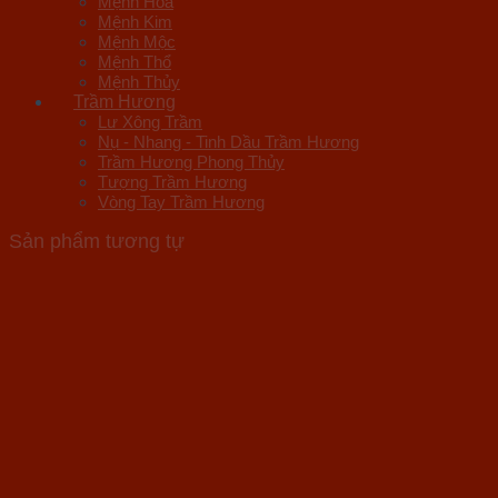
Mệnh Hỏa
Mệnh Kim
Mệnh Mộc
Mệnh Thổ
Mệnh Thủy
Trầm Hương
Lư Xông Trầm
Nụ - Nhang - Tinh Dầu Trầm Hương
Trầm Hương Phong Thủy
Tượng Trầm Hương
Vòng Tay Trầm Hương
Sản phẩm tương tự