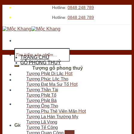
Skip
Hotline:
0848 248 789
to
Hotline:
0848 248 789
content
Tìm
kiếm:
TRANG CHỦ
GỖ PHONG THUỶ
Tượng gỗ phong thuỷ
Tượng Phật Di Lặc
Tới xem cửa hàng
Tượng Phúc Lộc Thọ
Tượng Đạt Ma Sư Tổ
Tượng Thần Tài
Chưa có sản phẩm trong giỏ hàng.
Tượng Phật Tổ
Tìm
Tượng Phật Bà
kiếm:
Tượng Ông Thọ
Tượng Phu Thê Viên Mãn
Tượng La Hán Trường My
Tượng Lã Vọng
Giỏ hàng
Tượng Tế Công
Tượng Quan Công