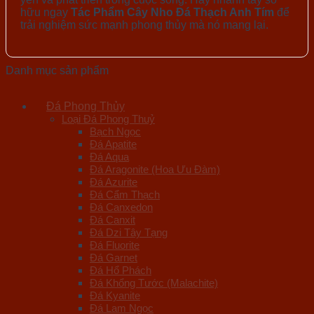
hữu ngay
Tác Phẩm Cây Nho Đá Thạch Anh Tím
để
trải nghiệm sức mạnh phong thủy mà nó mang lại.
Danh mục sản phẩm
Đá Phong Thủy
Loại Đá Phong Thuỷ
Bạch Ngọc
Đá Apatite
Đá Aqua
Đá Aragonite (Hoa Ưu Đàm)
Đá Azurite
Đá Cẩm Thạch
Đá Canxedon
Đá Canxit
Đá Dzi Tây Tạng
Đá Fluorite
Đá Garnet
Đá Hổ Phách
Đá Khổng Tước (Malachite)
Đá Kyanite
Đá Lam Ngọc