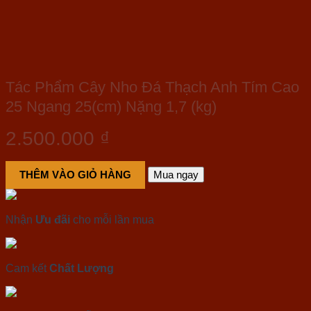
Tác Phẩm Cây Nho Đá Thạch Anh Tím Cao
25 Ngang 25(cm) Nặng 1,7 (kg)
2.500.000
₫
THÊM VÀO GIỎ HÀNG
Mua ngay
Nhận
Ưu đãi
cho mỗi lần mua
Cam kết
Chất Lượng