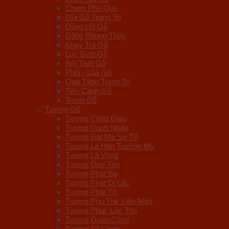
Chum Phú Quý
Đĩa Gỗ Trang Trí
Đồng Hồ Gỗ
Đồng Phong Thủy
Khay Trà Gỗ
Lục Bình Gỗ
Nội Thất Gỗ
Phôi - Lũa Gỗ
Quà Tặng Trang Trí
Tiểu Cảnh Gỗ
Tranh Gỗ
Tượng Gỗ
Tượng Công Giáo
Tượng Danh Nhân
Tượng Đạt Ma Sư Tổ
Tượng La Hán Trường My
Tượng Lã Vọng
Tượng Ông Thọ
Tượng Phật Bà
Tượng Phật Di Lặc
Tượng Phật Tổ
Tượng Phu Thê Viên Mãn
Tượng Phúc Lộc Thọ
Tượng Quan Công
Tượng Tế Công