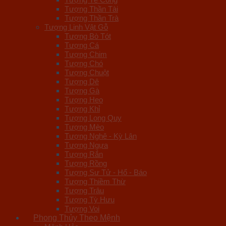
Tượng Thần Tài
Tượng Thần Trà
Tượng Linh Vật Gỗ
Tượng Bò Tót
Tượng Cá
Tượng Chim
Tượng Chó
Tượng Chuột
Tượng Dê
Tượng Gà
Tượng Heo
Tượng Khỉ
Tượng Long Quy
Tượng Mèo
Tượng Nghê - Kỳ Lân
Tượng Ngựa
Tượng Rắn
Tượng Rồng
Tượng Sư Tử - Hổ - Báo
Tượng Thiềm Thừ
Tượng Trâu
Tượng Tỳ Hưu
Tượng Voi
Phong Thủy Theo Mệnh