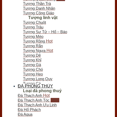
Chưa có sản phẩm trong giỏ hàng.
Tượng Thần Trà
Tượng Danh Nhân
Tượng Công Giáo
Tượng linh vật
Tượng Chuột
Tượng Trâu
Tượng Sư Tử – Hổ – Báo
Tượng Mèo
Tượng Rồng
Tượng Rắn
Tượng Ngựa
Tượng Dê
Tượng Khỉ
Tượng Gà
Tượng Chó
Tượng Heo
Tượng Long Quy
Tượng Cá
ĐÁ PHONG THỦY
Tượng Bò Tót
Loại đá phong thuỷ
Tượng Chim
Đá Thạch Anh
Tượng Nghê - Kỳ Lân
Đá Thạch Anh Tóc
Tượng Thiềm Thừ
Đá Thạch Anh Ưu Linh
Tượng Tỳ Hưu
Đá Hổ Phách
Tượng Voi
Đá Aqua
Trầm hương