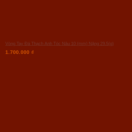
Vòng Tay Đá Thạch Anh Tóc Nâu 10 (mm) Nặng 29.5(g)
1.700.000
₫