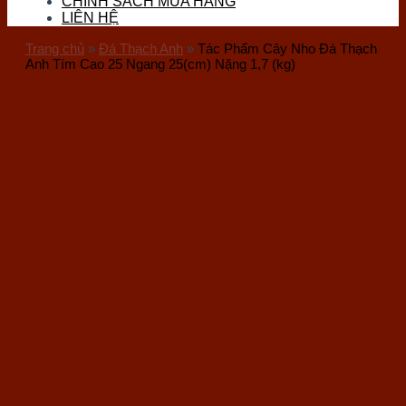
CHÍNH SÁCH MUA HÀNG
Đá Thọ Sơn
LIÊN HỆ
Đá Tourmaline
Đá Vàng Găm (Pyrite)
Trang chủ
»
Đá Thạch Anh
»
Tác Phẩm Cây Nho Đá Thạch
Đá Nham Thạch
Anh Tím Cao 25 Ngang 25(cm) Nặng 1,7 (kg)
Gỗ Hóa Thạch
Ốc Hóa Thạch
Thủy Tinh
Đá Mặt Trăng (Moon)
Đá Mắt Hổ
Đá Lam Ngọc
Đá Kyanite
Sản phẩm đá phong thuỷ
Vòng Tay Đá
Trang Sức Đá
Phụ Kiện Hầu Đồng
Bi Cầu Đá
Khánh Treo Xe
Ấn Rồng
Bát Tụ Bảo
Tượng Đá Phong Thuỷ
Chum Phú Quý Đá
Hốc Đá – Tinh Thể Đá
Tượng Linh Vật Đá
Tháp Văn Xương
Bộ Trà Đá Quý