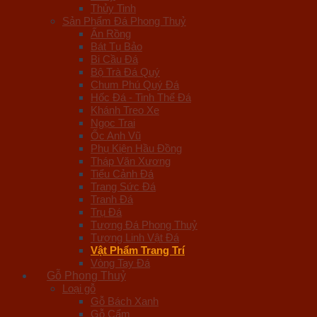
Thủy Tinh
Sản Phẩm Đá Phong Thuỷ
Ấn Rồng
Bát Tụ Bảo
Bi Cầu Đá
Bộ Trà Đá Quý
Chum Phú Quý Đá
Hốc Đá - Tinh Thể Đá
Khánh Treo Xe
Ngọc Trai
Ốc Anh Vũ
Phụ Kiện Hầu Đồng
Tháp Văn Xương
Tiểu Cảnh Đá
Trang Sức Đá
Tranh Đá
Trụ Đá
Tượng Đá Phong Thuỷ
Tượng Linh Vật Đá
Vật Phẩm Trang Trí
Vòng Tay Đá
Gỗ Phong Thuỷ
Loại gỗ
Gỗ Bách Xanh
Gỗ Cẩm