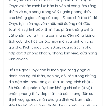
khỏe, may mắn và tài lộc. Tác phẩm Hồ Lô Ngọc
Onyx với sắc xanh lục bảo huyền bí càng làm tăng
thêm vẻ đẹp sang trọng và ý nghĩa phong thủy
cho không gian sống của bạn. Được chế tác từ đá
Onyx tự nhiên nguyên khối, mỗi đường nét đều
toát lên sự tinh xảo, tỉ mỉ. Tác phẩm không chỉ là
vật phẩm trang trí, mà còn mang đến năng lượng
tích cực, thu hút tài lộc, may mắn và bình an cho
gia chủ. Kích thước cao 20cm, ngang 23cm phù
hợp đặt ở phòng khách, phòng làm việc, cửa hàng
kinh doanh…
Hồ Lô Ngọc Onyx còn là món quà tặng ý nghĩa
dành cho người thân, bạn bè, đối tác trong những
dịp đặc biệt như tân gia, khai trương, sinh nhật...
Sở hữu tác phẩm này, bạn không chỉ có một vật
phẩm phong thủy đẹp mắt mà còn mang đến sự
thịnh vượng, may mắn cho gia đình và bản thân.
Hãy liên hệ với chúng tôi để được tư vấn chi tiết và