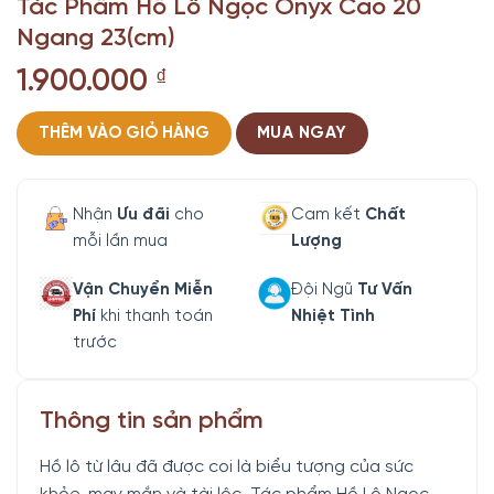
Tác Phẩm Hồ Lô Ngọc Onyx Cao 20
Ngang 23(cm)
1.900.000
₫
THÊM VÀO GIỎ HÀNG
MUA NGAY
Nhận
Ưu đãi
cho
Cam kết
Chất
mỗi lần mua
Lượng
Vận Chuyển Miễn
Đội Ngũ
Tư Vấn
Phí
khi thanh toán
Nhiệt Tình
trước
Thông tin sản phẩm
Hồ lô từ lâu đã được coi là biểu tượng của sức