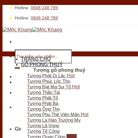
Skip
Hotline:
0848 248 789
to
Hotline:
0848 248 789
content
Tìm
kiếm:
TRANG CHỦ
GỖ PHONG THUỶ
Tượng gỗ phong thuỷ
Tượng Phật Di Lặc
Tới xem cửa hàng
Tượng Phúc Lộc Thọ
Tượng Đạt Ma Sư Tổ
Tượng Thần Tài
Tượng Phật Tổ
Tìm
Tượng Phật Bà
kiếm:
Tượng Ông Thọ
Tượng Phu Thê Viên Mãn
Tượng La Hán Trường My
Tượng Lã Vọng
Giỏ hàng
Tượng Tế Công
Tượng Quan Công