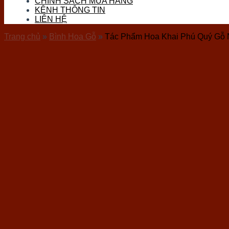
CHÍNH SÁCH MUA HÀNG
Đá Thọ Sơn
KÊNH THÔNG TIN
Đá Tourmaline
LIÊN HỆ
Đá Vàng Găm (Pyrite)
Đá Nham Thạch
Trang chủ
»
Bình Hoa Gỗ
»
Tác Phẩm Hoa Khai Phú Quý Gỗ 
Gỗ Hóa Thạch
Ốc Hóa Thạch
Thủy Tinh
Đá Mặt Trăng (Moon)
Đá Mắt Hổ
Đá Lam Ngọc
Đá Kyanite
Sản phẩm đá phong thuỷ
Vòng Tay Đá
Trang Sức Đá
Phụ Kiện Hầu Đồng
Bi Cầu Đá
Khánh Treo Xe
Ấn Rồng
Bát Tụ Bảo
Tượng Đá Phong Thuỷ
Chum Phú Quý Đá
Hốc Đá – Tinh Thể Đá
Tượng Linh Vật Đá
Tháp Văn Xương
Bộ Trà Đá Quý