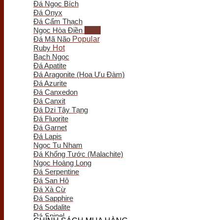
Đá Ngọc Bích
Trầm Hương Phong Thủy
Đá Onyx
Tượng Trầm Hương
Đá Cẩm Thạch
Vòng Tay Trầm Hương
Ngọc Hòa Điền
Nụ - Nhang - Tinh Dầu Trầm Hương
Đá Mã Não
Lư Xông Trầm
Ruby
Sản phẩm khác
Bạch Ngọc
Chum Phú Quý
Đá Apatite
Lục Bình Gỗ
Đá Aragonite (Hoa Ưu Đàm)
Quà Tặng Trang Trí
Đá Azurite
Tranh Gỗ
Đá Canxedon
Tiểu Cảnh Gỗ
Đá Canxit
Bình Hoa Gỗ
Đá Dzi Tây Tạng
Khay Trà Gỗ
Đá Fluorite
Đồng Hồ Gỗ
Đá Garnet
Đĩa Gỗ Trang Trí
Đá Lapis
Nội Thất Gỗ
Ngọc Tụ Nham
Phôi - Lũa Gỗ
Đá Khổng Tước (Malachite)
Đồng Phong Thủy
Ngọc Hoàng Long
Đá Serpentine
Đá San Hô
Đá Xà Cừ
Đá Sapphire
Đá Sodalite
Đá Spinel