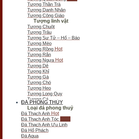
Tượng Thần Trà
Tượng Danh Nhân
Tượng Công Giáo
Tượng linh vật
Tượng Chuột
Tượng Trâu
Tượng Sư Tử – Hổ – Báo
Tượng Mèo
Tượng Rồng
Tượng Rắn
Tượng Ngựa
Tượng Dê
Tượng Khỉ
Tượng Gà
Tượng Chó
Tượng Heo
Tượng Long Quy
Tượng Cá
ĐÁ PHONG THỦY
Tượng Bò Tót
Loại đá phong thuỷ
Tượng Chim
Đá Thạch Anh
Tượng Nghê - Kỳ Lân
Đá Thạch Anh Tóc
Tượng Thiềm Thừ
Đá Thạch Anh Ưu Linh
Tượng Tỳ Hưu
Đá Hổ Phách
Tượng Voi
Đá Aqua
Trầm hương