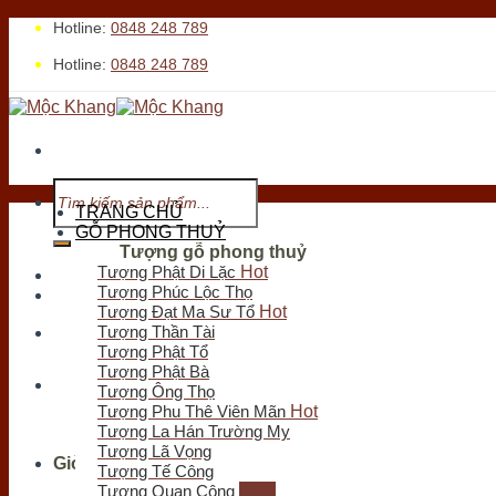
Skip
Hotline:
0848 248 789
to
Hotline:
0848 248 789
content
Tìm
kiếm:
TRANG CHỦ
GỖ PHONG THUỶ
Tượng gỗ phong thuỷ
Tượng Phật Di Lặc
Tới xem cửa hàng
Tượng Phúc Lộc Thọ
Tượng Đạt Ma Sư Tổ
Tượng Thần Tài
Tượng Phật Tổ
Tìm
Tượng Phật Bà
kiếm:
Tượng Ông Thọ
Tượng Phu Thê Viên Mãn
Tượng La Hán Trường My
Tượng Lã Vọng
Giỏ hàng
Tượng Tế Công
Tượng Quan Công