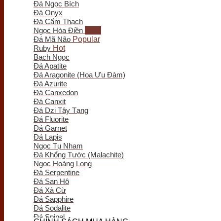
Đá Ngọc Bích
Trầm Hương Phong Thủy
Đá Onyx
Tượng Trầm Hương
Đá Cẩm Thạch
Vòng Tay Trầm Hương
Ngọc Hòa Điền
Nụ - Nhang - Tinh Dầu Trầm Hương
Đá Mã Não
Lư Xông Trầm
Ruby
Sản phẩm khác
Bạch Ngọc
Chum Phú Quý
Đá Apatite
Lục Bình Gỗ
Đá Aragonite (Hoa Ưu Đàm)
Quà Tặng Trang Trí
Đá Azurite
Tranh Gỗ
Đá Canxedon
Tiểu Cảnh Gỗ
Đá Canxit
Bình Hoa Gỗ
Đá Dzi Tây Tạng
Khay Trà Gỗ
Đá Fluorite
Đồng Hồ Gỗ
Đá Garnet
Đĩa Gỗ Trang Trí
Đá Lapis
Nội Thất Gỗ
Ngọc Tụ Nham
Phôi - Lũa Gỗ
Đá Khổng Tước (Malachite)
Đồng Phong Thủy
Ngọc Hoàng Long
Đá Serpentine
Đá San Hô
Đá Xà Cừ
Đá Sapphire
Đá Sodalite
Đá Spinel