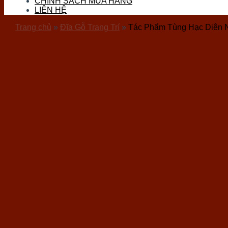
CHÍNH SÁCH MUA HÀNG
Đá Thọ Sơn
LIÊN HỆ
Đá Tourmaline
Đá Vàng Găm (Pyrite)
Trang chủ
»
Đĩa Gỗ Trang Trí
»
Tác Phẩm Tùng Hạc Diên 
Đá Nham Thạch
Gỗ Hóa Thạch
Ốc Hóa Thạch
Thủy Tinh
Đá Mặt Trăng (Moon)
Đá Mắt Hổ
Đá Lam Ngọc
Đá Kyanite
Sản phẩm đá phong thuỷ
Vòng Tay Đá
Trang Sức Đá
Phụ Kiện Hầu Đồng
Bi Cầu Đá
Khánh Treo Xe
Ấn Rồng
Bát Tụ Bảo
Tượng Đá Phong Thuỷ
Chum Phú Quý Đá
Hốc Đá – Tinh Thể Đá
Tượng Linh Vật Đá
Tháp Văn Xương
Bộ Trà Đá Quý