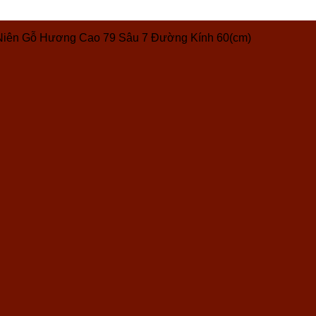
Niên Gỗ Hương Cao 79 Sâu 7 Đường Kính 60(cm)