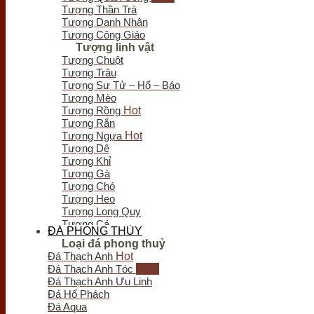
Tượng Thần Trà
Tượng Danh Nhân
Tượng Công Giáo
Tượng linh vật
Tượng Chuột
Tượng Trâu
Tượng Sư Tử – Hổ – Báo
Tượng Mèo
Tượng Rồng
Tượng Rắn
Tượng Ngựa
Tượng Dê
Tượng Khỉ
Tượng Gà
Tượng Chó
Tượng Heo
Tượng Long Quy
Tượng Cá
ĐÁ PHONG THỦY
Tượng Bò Tót
Loại đá phong thuỷ
Tượng Chim
Đá Thạch Anh
Tượng Nghê - Kỳ Lân
Đá Thạch Anh Tóc
Tượng Thiềm Thừ
Đá Thạch Anh Ưu Linh
Tượng Tỳ Hưu
Đá Hổ Phách
Tượng Voi
Đá Aqua
Trầm hương