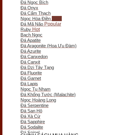
Đá Ngọc Bích
Trầm Hương Phong Thủy
Đá Onyx
Tượng Trầm Hương
Đá Cẩm Thạch
Vòng Tay Trầm Hương
Ngọc Hòa Điền
Nụ - Nhang - Tinh Dầu Trầm Hương
Đá Mã Não
Lư Xông Trầm
Ruby
Sản phẩm khác
Bạch Ngọc
Chum Phú Quý
Đá Apatite
Lục Bình Gỗ
Đá Aragonite (Hoa Ưu Đàm)
Quà Tặng Trang Trí
Đá Azurite
Tranh Gỗ
Đá Canxedon
Tiểu Cảnh Gỗ
Đá Canxit
Bình Hoa Gỗ
Đá Dzi Tây Tạng
Khay Trà Gỗ
Đá Fluorite
Đồng Hồ Gỗ
Đá Garnet
Đĩa Gỗ Trang Trí
Đá Lapis
Nội Thất Gỗ
Ngọc Tụ Nham
Phôi - Lũa Gỗ
Đá Khổng Tước (Malachite)
Đồng Phong Thủy
Ngọc Hoàng Long
Đá Serpentine
Đá San Hô
Đá Xà Cừ
Đá Sapphire
Đá Sodalite
Đá Spinel