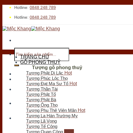
Skip
Hotline:
0848 248 789
to
Hotline:
0848 248 789
content
Tìm
kiếm:
TRANG CHỦ
GỖ PHONG THUỶ
Tượng gỗ phong thuỷ
Tượng Phật Di Lặc
Tới xem cửa hàng
Tượng Phúc Lộc Thọ
Tượng Đạt Ma Sư Tổ
Tượng Thần Tài
Tượng Phật Tổ
Tìm
Tượng Phật Bà
kiếm:
Tượng Ông Thọ
Tượng Phu Thê Viên Mãn
Tượng La Hán Trường My
Tượng Lã Vọng
Tượng Tế Công
Tượng Quan Công