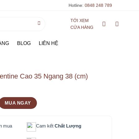
Hotline:
0848 248 789
TỚI XEM
CỬA HÀNG
ÀNG
BLOG
LIÊN HỆ
entine Cao 35 Ngang 38 (cm)
MUA NGAY
ần mua
Cam kết
Chất Lượng