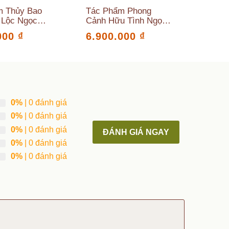
m Thủy Bao
Tác Phẩm Phong
Tác 
 Lộc Ngọc
Cảnh Hữu Tình Ngọc
Đơn 
e Cao 19
Serpentine Cao 18
Cao 4
000
₫
6.900.000
₫
14.
 (cm)
Ngang 34(cm)
Sâu 1
0%
| 0 đánh giá
0%
| 0 đánh giá
0%
| 0 đánh giá
ĐÁNH GIÁ NGAY
0%
| 0 đánh giá
0%
| 0 đánh giá