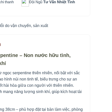
hi thanh
Đội Ngũ
Tư Vấn Nhiệt Tình
lỗi do vận chuyển, sản xuất
m
pentine – Non nước hữu tình,
khí
ừ ngọc serpentine thiên nhiên, nổi bật với sắc
 hình núi non tinh tế, biểu trưng cho sự an
t hài hòa giữa con người với thiên nhiên.
h mang năng lượng sinh khí, giúp kích hoạt tài
ng 38cm – phù hợp đặt tại bàn làm việc, phòng