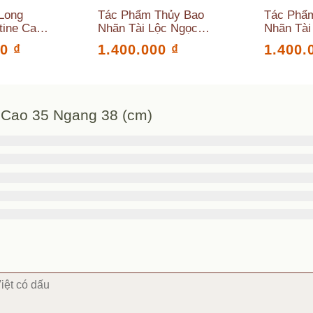
Long
Tác Phẩm Thủy Bao
Tác Phẩ
tine Cao
Nhãn Tài Lộc Ngọc
Nhãn Tài
(cm)
Sepentine Cao 18
Sepentin
00
₫
1.400.000
₫
1.400.
Ngang 14 (cm)
Ngang 13
 Cao 35 Ngang 38 (cm)