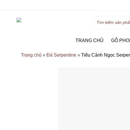
Skip
to
content
Tìm
kiếm:
TRANG CHỦ
GỖ PHO
Trang chủ
»
Đá Serpentine
»
Tiểu Cảnh Ngọc Serpen