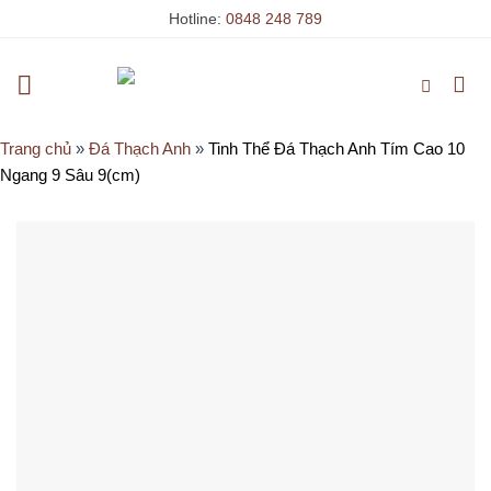
Skip
Hotline:
0848 248 789
to
content
Trang chủ
»
Đá Thạch Anh
»
Tinh Thể Đá Thạch Anh Tím Cao 10
Ngang 9 Sâu 9(cm)