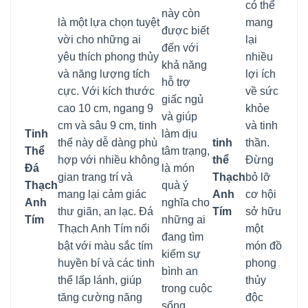
có thể
này còn
là một lựa chọn tuyệt
mang
được biết
vời cho những ai
lại
đến với
yêu thích phong thủy
nhiều
khả năng
và năng lượng tích
lợi ích
hỗ trợ
cực. Với kích thước
về sức
giấc ngủ
cao 10 cm, ngang 9
khỏe
và giúp
cm và sâu 9 cm, tinh
và tinh
Tinh
làm dịu
thể này dễ dàng phù
tinh
thần.
Thể
tâm trạng,
hợp với nhiều không
thể
Đừng
Đá
là món
gian trang trí và
Thạch
bỏ lỡ
Thạch
quà ý
mang lại cảm giác
Anh
cơ hội
Anh
nghĩa cho
thư giãn, an lạc. Đá
Tím
sở hữu
Tím
những ai
Thạch Anh Tím nổi
một
đang tìm
bật với màu sắc tím
món đồ
kiếm sự
huyền bí và các tinh
phong
bình an
thể lấp lánh, giúp
thủy
trong cuộc
tăng cường năng
độc
sống.