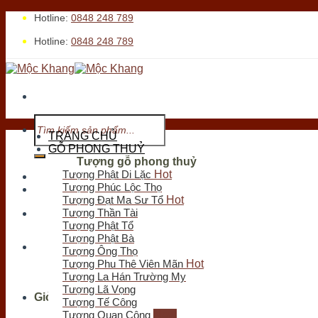
Skip
Hotline:
0848 248 789
to
Hotline:
0848 248 789
content
Tìm
kiếm:
TRANG CHỦ
GỖ PHONG THUỶ
Tượng gỗ phong thuỷ
Tượng Phật Di Lặc
Tới xem cửa hàng
Tượng Phúc Lộc Thọ
Tượng Đạt Ma Sư Tổ
Tượng Thần Tài
Tượng Phật Tổ
Tìm
Tượng Phật Bà
kiếm:
Tượng Ông Thọ
Tượng Phu Thê Viên Mãn
Tượng La Hán Trường My
Tượng Lã Vọng
Giỏ hàng
Tượng Tế Công
Tượng Quan Công