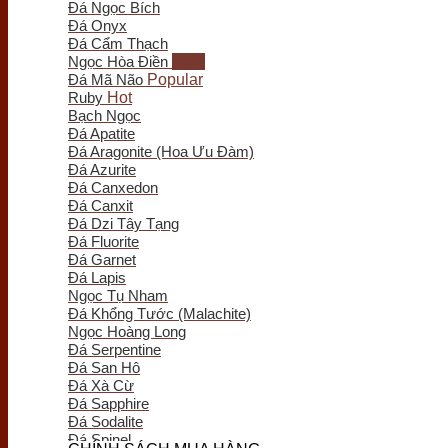
Đá Ngọc Bích
Trầm Hương Phong Thủy
Đá Onyx
Tượng Trầm Hương
Đá Cẩm Thạch
Vòng Tay Trầm Hương
Ngọc Hòa Điền
Nụ - Nhang - Tinh Dầu Trầm Hương
Đá Mã Não
Lư Xông Trầm
Ruby
Sản phẩm khác
Bạch Ngọc
Chum Phú Quý
Đá Apatite
Lục Bình Gỗ
Đá Aragonite (Hoa Ưu Đàm)
Quà Tặng Trang Trí
Đá Azurite
Tranh Gỗ
Đá Canxedon
Tiểu Cảnh Gỗ
Đá Canxit
Bình Hoa Gỗ
Đá Dzi Tây Tạng
Khay Trà Gỗ
Đá Fluorite
Đồng Hồ Gỗ
Đá Garnet
Đĩa Gỗ Trang Trí
Đá Lapis
Nội Thất Gỗ
Ngọc Tụ Nham
Phôi - Lũa Gỗ
Đá Khổng Tước (Malachite)
Đồng Phong Thủy
Ngọc Hoàng Long
Đá Serpentine
Đá San Hô
Đá Xà Cừ
Đá Sapphire
Đá Sodalite
Đá Spinel