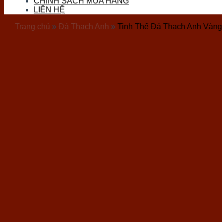
CHÍNH SÁCH MUA HÀNG
Đá Thọ Sơn
LIÊN HỆ
Đá Tourmaline
Đá Vàng Găm (Pyrite)
Trang chủ
»
Đá Thạch Anh
»
Tinh Thể Đá Thạch Anh Vàng
Đá Nham Thạch
Gỗ Hóa Thạch
Ốc Hóa Thạch
Thủy Tinh
Đá Mặt Trăng (Moon)
Đá Mắt Hổ
Đá Lam Ngọc
Đá Kyanite
Sản phẩm đá phong thuỷ
Vòng Tay Đá
Trang Sức Đá
Phụ Kiện Hầu Đồng
Bi Cầu Đá
Khánh Treo Xe
Ấn Rồng
Bát Tụ Bảo
Tượng Đá Phong Thuỷ
Chum Phú Quý Đá
Hốc Đá – Tinh Thể Đá
Tượng Linh Vật Đá
Tháp Văn Xương
Bộ Trà Đá Quý