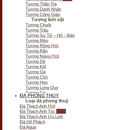
Tượng Thần Trà
Tượng Danh Nhân
Tượng Công Giáo
Tượng linh vật
Tượng Chuột
Tượng Trâu
Tượng Sư Tử – Hổ – Báo
Tượng Mèo
Tượng Rồng
Tượng Rắn
Tượng Ngựa
Tượng Dê
Tượng Khỉ
Tượng Gà
Tượng Chó
Tượng Heo
Tượng Long Quy
Tượng Cá
ĐÁ PHONG THỦY
Tượng Bò Tót
Loại đá phong thuỷ
Tượng Chim
Đá Thạch Anh
Tượng Nghê - Kỳ Lân
Đá Thạch Anh Tóc
Tượng Thiềm Thừ
Đá Thạch Anh Ưu Linh
Tượng Tỳ Hưu
Đá Hổ Phách
Tượng Voi
Đá Aqua
Trầm hương