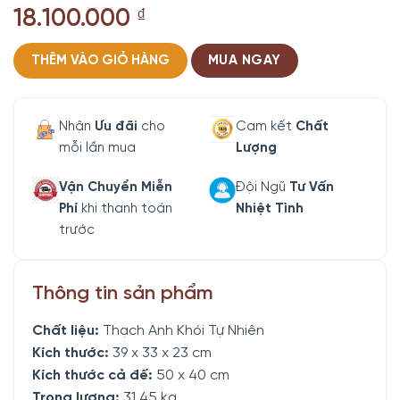
18.100.000
₫
THÊM VÀO GIỎ HÀNG
MUA NGAY
Nhận
Ưu đãi
cho
Cam kết
Chất
mỗi lần mua
Lượng
Vận Chuyển Miễn
Đội Ngũ
Tư Vấn
Phí
khi thanh toán
Nhiệt Tình
trước
Thông tin sản phẩm
Chất liệu:
Thạch Anh Khói Tự Nhiên
Kích thước:
39 x 33 x 23 cm
Kích thước cả đế:
50 x 40 cm
Trọng lượng:
31.45 kg