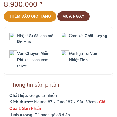
8.900.000
₫
THÊM VÀO GIỎ HÀNG
MUA NGAY
Nhận
Ưu đãi
cho mỗi
Cam kết
Chất Lượng
lần mua
Vận Chuyển Miễn
Đội Ngũ
Tư Vấn
Phí
khi thanh toán
Nhiệt Tình
trước
Thông tin sản phẩm
Chất liệu:
Gỗ gụ tự nhiên
Kích thước:
Ngang 87 x Cao 187 x Sâu 33cm -
Giá
Của 1 Sản Phẩm
Hình tượng:
Tủ sách gỗ cổ điển