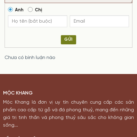
Anh
Chị
GỬI
Chưa có bình luận nào
MỘC KHANG
Mộc Khang là đơn vị uy tín chuyên cung cấp các sản
phẩm cao cấp từ gỗ và đá phong thuỷ, mang đến những
giá trị tinh thần và phong thuỷ sâu sắc cho không gian
sống...