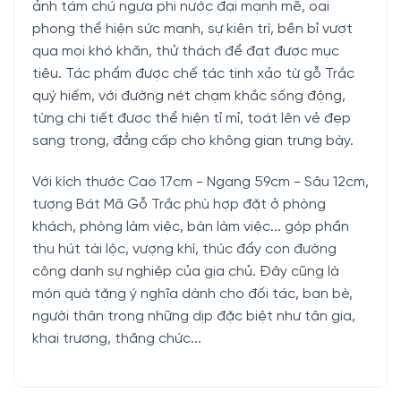
ảnh tám chú ngựa phi nước đại mạnh mẽ, oai
phong thể hiện sức mạnh, sự kiên trì, bền bỉ vượt
qua mọi khó khăn, thử thách để đạt được mục
tiêu. Tác phẩm được chế tác tinh xảo từ gỗ Trắc
quý hiếm, với đường nét chạm khắc sống động,
từng chi tiết được thể hiện tỉ mỉ, toát lên vẻ đẹp
sang trọng, đẳng cấp cho không gian trưng bày.
Với kích thước Cao 17cm - Ngang 59cm - Sâu 12cm,
tượng Bát Mã Gỗ Trắc phù hợp đặt ở phòng
khách, phòng làm việc, bàn làm việc... góp phần
thu hút tài lộc, vượng khí, thúc đẩy con đường
công danh sự nghiệp của gia chủ. Đây cũng là
món quà tặng ý nghĩa dành cho đối tác, bạn bè,
người thân trong những dịp đặc biệt như tân gia,
khai trương, thăng chức...