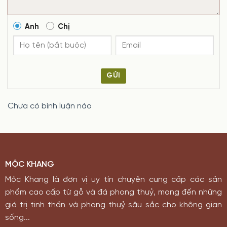
Anh
Chị
GỬI
Chưa có bình luận nào
MỘC KHANG
Mộc Khang là đơn vị uy tín chuyên cung cấp các sản
phẩm cao cấp từ gỗ và đá phong thuỷ, mang đến những
giá trị tinh thần và phong thuỷ sâu sắc cho không gian
sống...