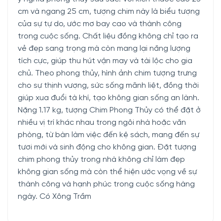
cm và ngang 25 cm, tượng chim này là biểu tượng
của sự tự do, ước mơ bay cao và thành công
trong cuộc sống. Chất liệu đồng không chỉ tạo ra
vẻ đẹp sang trọng mà còn mang lại năng lượng
tích cực, giúp thu hút vận may và tài lộc cho gia
chủ. Theo phong thủy, hình ảnh chim tượng trưng
cho sự thịnh vượng, sức sống mãnh liệt, đồng thời
giúp xua đuổi tà khí, tạo không gian sống an lành.
Nặng 1.17 kg, tượng Chim Phong Thủy có thể đặt ở
nhiều vị trí khác nhau trong ngôi nhà hoặc văn
phòng, từ bàn làm việc đến kệ sách, mang đến sự
tươi mới và sinh động cho không gian. Đặt tượng
chim phong thủy trong nhà không chỉ làm đẹp
không gian sống mà còn thể hiện ước vọng về sự
thành công và hạnh phúc trong cuộc sống hàng
ngày. Có Xông Trầm