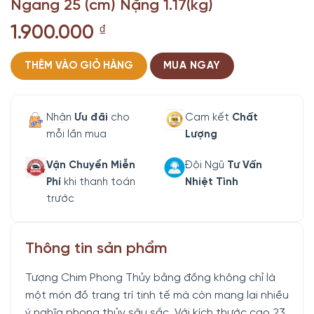
Ngang 25 (cm) Nặng 1.17(kg)
1.900.000
₫
THÊM VÀO GIỎ HÀNG
MUA NGAY
Nhận
Ưu đãi
cho
Cam kết
Chất
mỗi lần mua
Lượng
Vận Chuyển Miễn
Đội Ngũ
Tư Vấn
Phí
khi thanh toán
Nhiệt Tình
trước
Thông tin sản phẩm
Tượng Chim Phong Thủy bằng đồng không chỉ là
một món đồ trang trí tinh tế mà còn mang lại nhiều
ý nghĩa phong thủy sâu sắc. Với kích thước cao 23