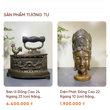
SẢN PHẨM TƯƠNG TỰ
Bàn Ủi Đồng Cao 24
Diện Phật Đồng Cao 22
Ngang 23 (cm) Nặng
Ngang 10 (cm) Nặng
7.1(kg)
1.8(kg)
4.400.000
₫
1.900.000
₫