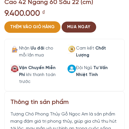
Cao 42 Ngang 60 Sâu 22 (cm)
9.400.000
₫
THÊM VÀO GIỎ HÀNG
MUA NGAY
Nhận
Ưu đãi
cho
Cam kết
Chất
mỗi lần mua
Lượng
Vận Chuyển Miễn
Đội Ngũ
Tư Vấn
Phí
khi thanh toán
Nhiệt Tình
trước
Thông tin sản phẩm
Tượng Chó Phong Thủy Gỗ Ngọc Am là sản phẩm
mang đậm giá trị phong thủy, giúp gia chủ thu hút
tài lộc, may mắn và sự bình an trong cuộc sống.