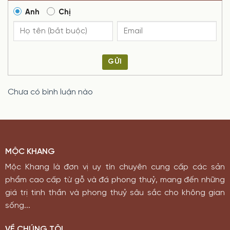
Anh
Chị
GỬI
Chưa có bình luận nào
MỘC KHANG
Mộc Khang là đơn vị uy tín chuyên cung cấp các sản
phẩm cao cấp từ gỗ và đá phong thuỷ, mang đến những
giá trị tinh thần và phong thuỷ sâu sắc cho không gian
sống...
VỀ CHÚNG TÔI