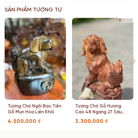
SẢN PHẨM TƯƠNG TỰ
Tượng Chó Ngồi Bao Tiền
Tượng Chó Gỗ Hương
Gỗ Mun Hoa Liền Khối
Cao 48 Ngang 27 Sâu
21(cm)
4.500.000
₫
3.300.000
₫