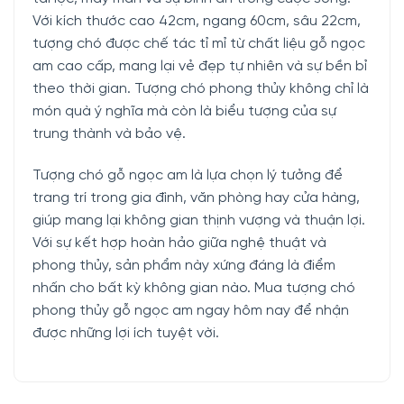
Với kích thước cao 42cm, ngang 60cm, sâu 22cm,
tượng chó được chế tác tỉ mỉ từ chất liệu gỗ ngọc
am cao cấp, mang lại vẻ đẹp tự nhiên và sự bền bỉ
theo thời gian. Tượng chó phong thủy không chỉ là
món quà ý nghĩa mà còn là biểu tượng của sự
trung thành và bảo vệ.
Tượng chó gỗ ngọc am là lựa chọn lý tưởng để
trang trí trong gia đình, văn phòng hay cửa hàng,
giúp mang lại không gian thịnh vượng và thuận lợi.
Với sự kết hợp hoàn hảo giữa nghệ thuật và
phong thủy, sản phẩm này xứng đáng là điểm
nhấn cho bất kỳ không gian nào. Mua tượng chó
phong thủy gỗ ngọc am ngay hôm nay để nhận
được những lợi ích tuyệt vời.