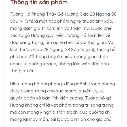
Thông tin sản phẩm
Tượng Hổ Phong Thủy Gỗ Hương Cao 28 Ngang 58
Sâu 14 (cm) là một tác phẩm nghệ thuật tinh xảo,
mang đậm giá trị tâm linh và thẩm mỹ. Được chế
tác từ gỗ Hương quý hiếm, tượng hổ toát lên vẻ
đẹp sang trọng, ấm áp và bền bỉ với thời gian. Với
kích thước Cao 28 Ngang 58 Sâu 14 (cm), tượng hổ
phù hợp để trưng bày ở nhiều không gian khác
nhau, từ phòng khách, phòng làm việc đến bàn
thờ gia tiên.
Hình tượng hổ oai phong, dũng mãnh trong phong
thủy tượng trưng cho sức mạnh, quyền uy, sự
quyết đoán và bản lĩnh kiên cường. Tượng hổ gỗ
Hương không chỉ là vật phẩm trang trí sang trọng
mà còn mang ý nghĩa trấn trạch, xua đuổi tà khí,
mang lại may mắn, tài lộc và bình an cho gia chủ.