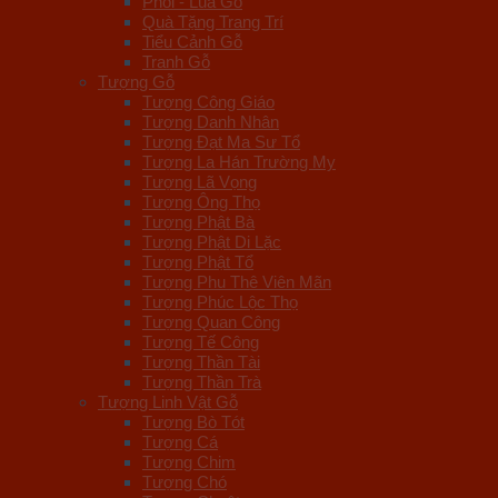
Phôi - Lũa Gỗ
Quà Tặng Trang Trí
Tiểu Cảnh Gỗ
Tranh Gỗ
Tượng Gỗ
Tượng Công Giáo
Tượng Danh Nhân
Tượng Đạt Ma Sư Tổ
Tượng La Hán Trường My
Tượng Lã Vọng
Tượng Ông Thọ
Tượng Phật Bà
Tượng Phật Di Lặc
Tượng Phật Tổ
Tượng Phu Thê Viên Mãn
Tượng Phúc Lộc Thọ
Tượng Quan Công
Tượng Tế Công
Tượng Thần Tài
Tượng Thần Trà
Tượng Linh Vật Gỗ
Tượng Bò Tót
Tượng Cá
Tượng Chim
Tượng Chó