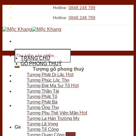
Skip
Hotline:
0848 248 789
to
Hotline:
0848 248 789
content
Tìm
kiếm:
TRANG CHỦ
GỖ PHONG THUỶ
Tượng gỗ phong thuỷ
Tượng Phật Di Lặc
Tới xem cửa hàng
Tượng Phúc Lộc Thọ
Tượng Đạt Ma Sư Tổ
Tượng Thần Tài
Chưa có sản phẩm trong giỏ hàng.
Tượng Phật Tổ
Tìm
Tượng Phật Bà
kiếm:
Tượng Ông Thọ
Tượng Phu Thê Viên Mãn
Tượng La Hán Trường My
Tượng Lã Vọng
Giỏ hàng
Tượng Tế Công
Tượng Quan Công