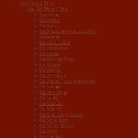
Đá Phong Thủy
Loại Đá Phong Thuỷ
Bạch Ngọc
Đá Apatite
Đá Aqua
Đá Aragonite (Hoa Ưu Đàm)
Đá Azurite
Đá Cẩm Thạch
Đá Canxedon
Đá Canxit
Đá Dzi Tây Tạng
Đá Fluorite
Đá Garnet
Đá Hổ Phách
Đá Khổng Tước (Malachite)
Đá Kyanite
Đá Lam Ngọc
Đá Lapis
Đá Mã Não
Đá Mắt Hổ
Đá Mặt Trăng ( Moon)
Đá Ngọc Bích
Đá Nham Thạch
Đá Onyx
Đá San Hô