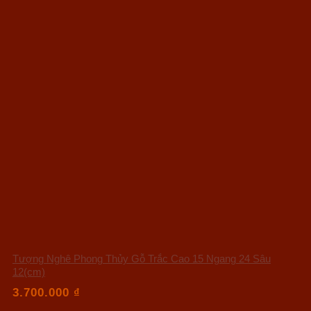
Tượng Nghê Phong Thủy Gỗ Trắc Cao 15 Ngang 24 Sâu
12(cm)
3.700.000
₫