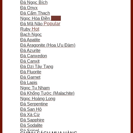
Đá Ngọc Bích
Trầm Hương Phong Thủy
Đá Onyx
Tượng Trầm Hương
Đá Cẩm Thạch
Vòng Tay Trầm Hương
Ngọc Hòa Điền
Nụ - Nhang - Tinh Dầu Trầm Hương
Đá Mã Não
Lư Xông Trầm
Ruby
Sản phẩm khác
Bạch Ngọc
Chum Phú Quý
Đá Apatite
Lục Bình Gỗ
Đá Aragonite (Hoa Ưu Đàm)
Quà Tặng Trang Trí
Đá Azurite
Tranh Gỗ
Đá Canxedon
Tiểu Cảnh Gỗ
Đá Canxit
Bình Hoa Gỗ
Đá Dzi Tây Tạng
Khay Trà Gỗ
Đá Fluorite
Đồng Hồ Gỗ
Đá Garnet
Đĩa Gỗ Trang Trí
Đá Lapis
Nội Thất Gỗ
Ngọc Tụ Nham
Phôi - Lũa Gỗ
Đá Khổng Tước (Malachite)
Đồng Phong Thủy
Ngọc Hoàng Long
Đá Serpentine
Đá San Hô
Đá Xà Cừ
Đá Sapphire
Đá Sodalite
Đá Spinel