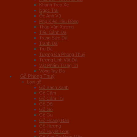
Khánh Treo Xe
Ngọc Trai
Ốc Anh Vũ
Phụ Kiện Hầu Đồng
Tháp Văn Xương
Tiểu Cảnh Đá
Trang Sức Đá
Tranh Đá
Trụ Đá
Tượng Đá Phong Thuỷ
Tượng Linh Vật Đá
Vật Phẩm Trang Trí
Vòng Tay Đá
Gỗ Phong Thuỷ
Loại gỗ
Gỗ Bách Xanh
Gỗ Cẩm
Gỗ Cẩm Thị
Gỗ Dổi
Gỗ Gõ
Gỗ Gụ
Gỗ Hoàng Đàn
Gỗ Hương
Gỗ Huyết Long
Gỗ Kim Tơ Nam Mộc