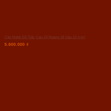
Cặp Nghê Gỗ Trắc Cao 24 Ngang 18 Sâu 15 (cm)
5.600.000
₫