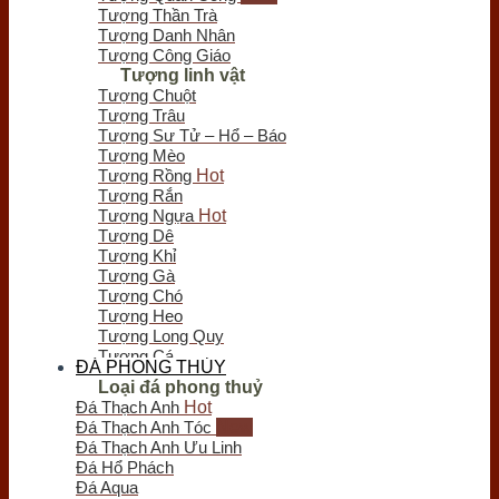
Chưa có sản phẩm trong giỏ hàng.
Tượng Thần Trà
Tượng Danh Nhân
Tượng Công Giáo
Tượng linh vật
Tượng Chuột
Tượng Trâu
Tượng Sư Tử – Hổ – Báo
Tượng Mèo
Tượng Rồng
Tượng Rắn
Tượng Ngựa
Tượng Dê
Tượng Khỉ
Tượng Gà
Tượng Chó
Tượng Heo
Tượng Long Quy
Tượng Cá
ĐÁ PHONG THỦY
Tượng Bò Tót
Loại đá phong thuỷ
Tượng Chim
Đá Thạch Anh
Tượng Nghê - Kỳ Lân
Đá Thạch Anh Tóc
Tượng Thiềm Thừ
Đá Thạch Anh Ưu Linh
Tượng Tỳ Hưu
Đá Hổ Phách
Tượng Voi
Đá Aqua
Trầm hương