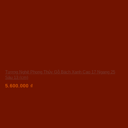
Tượng Nghê Phong Thủy Gỗ Bách Xanh Cao 17 Ngang 25
Sâu 13 (cm)
5.600.000
₫