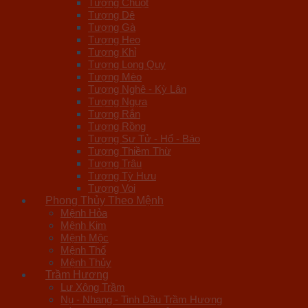
Tượng Chuột
Tượng Dê
Tượng Gà
Tượng Heo
Tượng Khỉ
Tượng Long Quy
Tượng Mèo
Tượng Nghê - Kỳ Lân
Tượng Ngựa
Tượng Rắn
Tượng Rồng
Tượng Sư Tử - Hổ - Báo
Tượng Thiềm Thừ
Tượng Trâu
Tượng Tỳ Hưu
Tượng Voi
Phong Thủy Theo Mệnh
Mệnh Hỏa
Mệnh Kim
Mệnh Mộc
Mệnh Thổ
Mệnh Thủy
Trầm Hương
Lư Xông Trầm
Nụ - Nhang - Tinh Dầu Trầm Hương