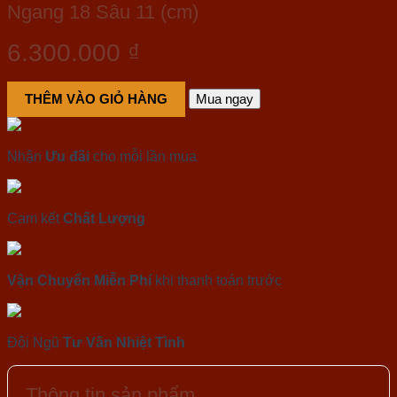
Ngang 18 Sâu 11 (cm)
6.300.000
₫
THÊM VÀO GIỎ HÀNG
Mua ngay
Nhận
Ưu đãi
cho mỗi lần mua
Cam kết
Chất Lượng
Vận Chuyển Miễn Phí
khi thanh toán trước
Đội Ngũ
Tư Vấn Nhiệt Tình
Thông tin sản phẩm