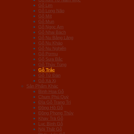
Gỗ Lim
Gỗ Long Não
Gỗ Mít
Gỗ Mun
Gỗ Ngọc Am
Gỗ Nhai Bách
Gỗ Nu Bằng Lăng
Gỗ Nu Kháo
Gỗ Nu Nghiến
Gỗ Pơmu
Gỗ Sưa Bắc
Gỗ Thủy Tùng
Gỗ Trắc
Gỗ Tử Đàn
Gỗ Xá Xị
Sản Phẩm Khác
Bình Hoa Gỗ
Chum Phú Quý
Đĩa Gỗ Trang Trí
Đồng Hồ Gỗ
Đồng Phong Thủy
Khay Trà Gỗ
Lục Bình Gỗ
Nội Thất Gỗ