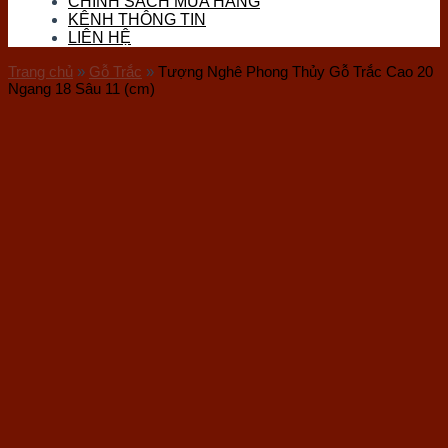
CHÍNH SÁCH MUA HÀNG
Đá Thọ Sơn
KÊNH THÔNG TIN
Đá Tourmaline
LIÊN HỆ
Đá Vàng Găm (Pyrite)
Đá Nham Thạch
Trang chủ
»
Gỗ Trắc
»
Tượng Nghê Phong Thủy Gỗ Trắc Cao 20
Gỗ Hóa Thạch
Ngang 18 Sâu 11 (cm)
Ốc Hóa Thạch
Thủy Tinh
Đá Mặt Trăng (Moon)
Đá Mắt Hổ
Đá Lam Ngọc
Đá Kyanite
Sản phẩm đá phong thuỷ
Vòng Tay Đá
Trang Sức Đá
Phụ Kiện Hầu Đồng
Bi Cầu Đá
Khánh Treo Xe
Ấn Rồng
Bát Tụ Bảo
Tượng Đá Phong Thuỷ
Chum Phú Quý Đá
Hốc Đá – Tinh Thể Đá
Tượng Linh Vật Đá
Tháp Văn Xương
Bộ Trà Đá Quý