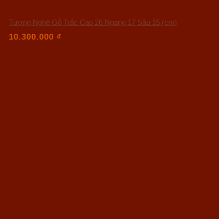
Tượng Nghê Gỗ Trắc Cao 26 Ngang 17 Sâu 15 (cm)
10.300.000
₫