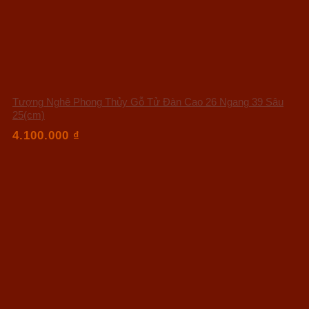
Tượng Nghê Phong Thủy Gỗ Tử Đàn Cao 26 Ngang 39 Sâu
25(cm)
4.100.000
₫