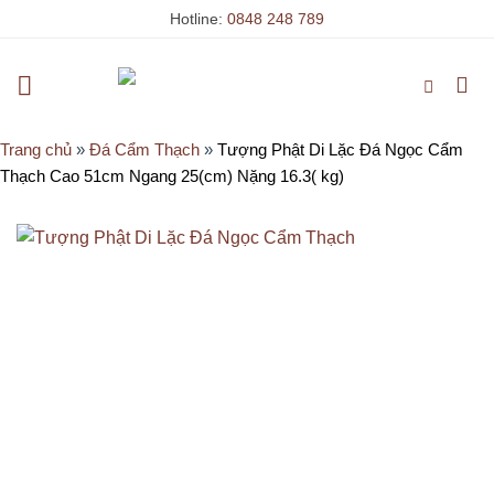
Skip
Hotline:
0848 248 789
to
content
Trang chủ
»
Đá Cẩm Thạch
»
Tượng Phật Di Lặc Đá Ngọc Cẩm
Thạch Cao 51cm Ngang 25(cm) Nặng 16.3( kg)