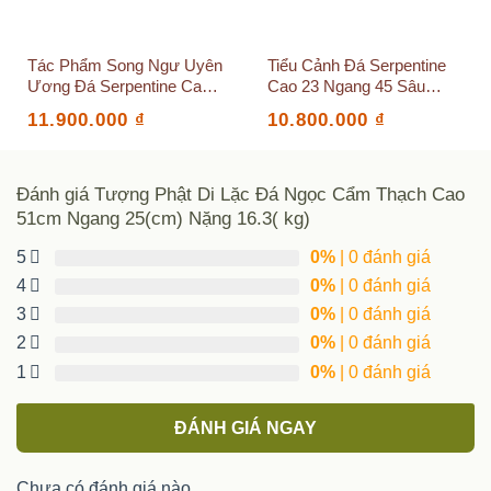
Tác Phẩm Song Ngư Uyên
Tiểu Cảnh Đá Serpentine
Ương Đá Serpentine Cao
Cao 23 Ngang 45 Sâu
38 Ngang 36 Sâu 8(cm)
10(cm)
11.900.000
₫
10.800.000
₫
Đánh giá Tượng Phật Di Lặc Đá Ngọc Cẩm Thạch Cao
51cm Ngang 25(cm) Nặng 16.3( kg)
5
0%
| 0 đánh giá
4
0%
| 0 đánh giá
3
0%
| 0 đánh giá
2
0%
| 0 đánh giá
1
0%
| 0 đánh giá
ĐÁNH GIÁ NGAY
Chưa có đánh giá nào.