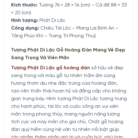
Kích thước:
Tượng 76 × 28 × 14 (cm) – Cả đế 88 × 33
× 20 (cm)
Hình tượng:
Phật Di Lặc
Công dụng:
Chiêu Tài Lộc – Mang Lại Bình An –
Tăng Phúc Khí – Trang Trí Phong Thuỷ
Tượng Phật Di Lặc Gỗ Hoàng Đàn Mang Vẻ Đẹp
Sang Trọng Và Viên Mãn
Tượng Phật Di Lặc gỗ hoàng đàn
sở hữu vẻ đẹp
sang trọng với màu gỗ tự nhiên trầm ấm cùng
hương thơm dịu nhẹ đặc trưng của hoàng đàn,
tạo nên thần thái hoan hỷ và đẳng cấp cho không
gian trưng bày. Hình tượng Phật Di Lặc tượng trưng
cho hạnh phúc, tài lộc và cuộc sống an vui viên
mãn trong phong thủy, mang nguồn năng lượng
tích cực và may mắn cho gia chủ. Chất gỗ hoàng
đàn quý hiếm cùng hệ vân tự nhiên nổi bật giúp
tác phẩm thêm phần giá trị và cuốn hút, phù hợp