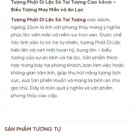
Tượng Phật Di Lặc Sò Tai Tượng Cao 46cm –
Biểu Tượng May Mắn và An Lạc
Tượng Phật Di Lặc Sò Tai Tượng
cao 46cm,
ngang 22cm là linh vật phong thủy mang ý nghĩa
phúc lộc viên mãn và niềm vui trọn vẹn. Được chế
tác tinh xảo từ sò tai tự nhiên, tượng Phật Di Lặc
hiện lên với nét mặt hoan hỷ, bụng lớn – biểu
tượng của sự an lành và tài lộc. Sản phẩm thích
hợp trưng bày tại phòng khách, bàn làm việc hoặc
không gian tâm linh, giúp thu hút năng lượng tích
cực, xua tan phiền muộn và mang lại bình an cho
gia chủ. Đây là món quà ý nghĩa và vật phẩm
phong thủy cao cấp.
SẢN PHẨM TƯƠNG TỰ