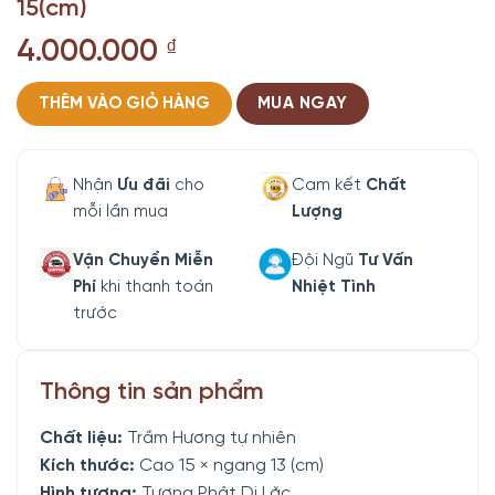
15(cm)
4.000.000
₫
THÊM VÀO GIỎ HÀNG
MUA NGAY
Nhận
Ưu đãi
cho
Cam kết
Chất
mỗi lần mua
Lượng
Vận Chuyển Miễn
Đội Ngũ
Tư Vấn
Phí
khi thanh toán
Nhiệt Tình
trước
Thông tin sản phẩm
Chất liệu:
Trầm Hương tự nhiên
Kích thước:
Cao 15 × ngang 13 (cm)
Hình tượng:
Tượng Phật Di Lặc