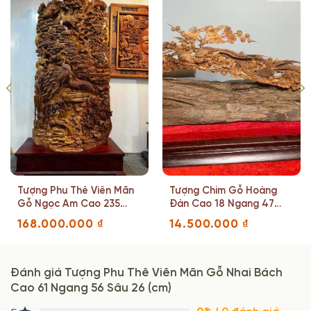
Tượng Phu Thê Viên Mãn
Tượng Chim Gỗ Hoàng
Gỗ Ngọc Am Cao 235
Đàn Cao 18 Ngang 47
Ngang 120 Sâu 55 (cm)
Sâu 8 (cm)
168.000.000
₫
14.500.000
₫
Đánh giá Tượng Phu Thê Viên Mãn Gỗ Nhai Bách
Cao 61 Ngang 56 Sâu 26 (cm)