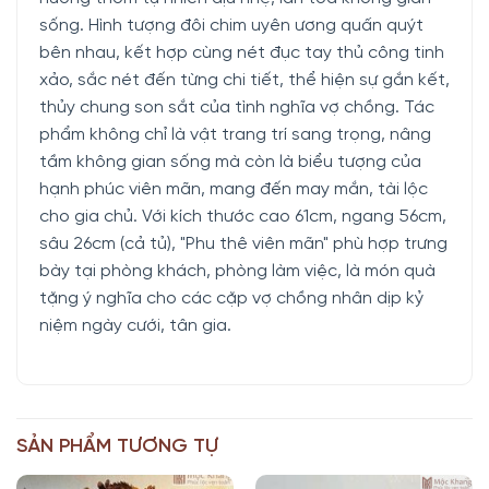
sống. Hình tượng đôi chim uyên ương quấn quýt
bên nhau, kết hợp cùng nét đục tay thủ công tinh
xảo, sắc nét đến từng chi tiết, thể hiện sự gắn kết,
thủy chung son sắt của tình nghĩa vợ chồng. Tác
phẩm không chỉ là vật trang trí sang trọng, nâng
tầm không gian sống mà còn là biểu tượng của
hạnh phúc viên mãn, mang đến may mắn, tài lộc
cho gia chủ. Với kích thước cao 61cm, ngang 56cm,
sâu 26cm (cả tủ), "Phu thê viên mãn" phù hợp trưng
bày tại phòng khách, phòng làm việc, là món quà
tặng ý nghĩa cho các cặp vợ chồng nhân dịp kỷ
niệm ngày cưới, tân gia.
SẢN PHẨM TƯƠNG TỰ