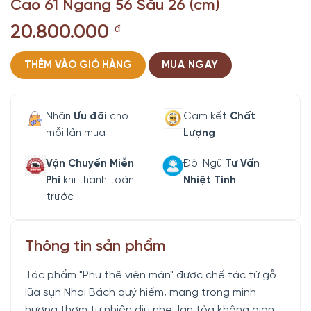
Cao 61 Ngang 56 Sâu 26 (cm)
20.800.000
₫
THÊM VÀO GIỎ HÀNG
MUA NGAY
Nhận
Ưu đãi
cho
Cam kết
Chất
mỗi lần mua
Lượng
Vận Chuyển Miễn
Đội Ngũ
Tư Vấn
Phí
khi thanh toán
Nhiệt Tình
trước
Thông tin sản phẩm
Tác phẩm "Phu thê viên mãn" được chế tác từ gỗ
lũa sụn Nhai Bách quý hiếm, mang trong mình
hương thơm tự nhiên dịu nhẹ, lan tỏa không gian