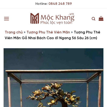
Skip
Hotline:
0848 248 789
to
content
Trang chủ
»
Tượng Phu Thê Viên Mãn
»
Tượng Phu Thê
Viên Mãn Gỗ Nhai Bách Cao 61 Ngang 56 Sâu 26 (cm)