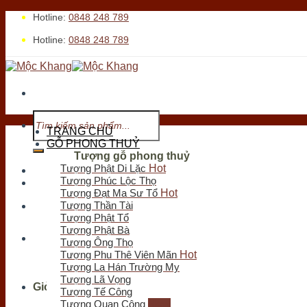
Skip
Hotline:
0848 248 789
to
Hotline:
0848 248 789
content
Tìm
kiếm:
TRANG CHỦ
GỖ PHONG THUỶ
Tượng gỗ phong thuỷ
Tượng Phật Di Lặc
Tới xem cửa hàng
Tượng Phúc Lộc Thọ
Tượng Đạt Ma Sư Tổ
Tượng Thần Tài
Tượng Phật Tổ
Tìm
Tượng Phật Bà
kiếm:
Tượng Ông Thọ
Tượng Phu Thê Viên Mãn
Tượng La Hán Trường My
Tượng Lã Vọng
Giỏ hàng
Tượng Tế Công
Tượng Quan Công