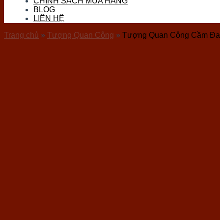
CHÍNH SÁCH MUA HÀNG
Đá Thọ Sơn
BLOG
Đá Tourmaline
LIÊN HỆ
Đá Vàng Găm (Pyrite)
Đá Nham Thạch
Trang chủ
»
Tượng Quan Công
»
Tượng Quan Công Cầm Đa
Gỗ Hóa Thạch
Ốc Hóa Thạch
Thủy Tinh
Đá Mặt Trăng (Moon)
Đá Mắt Hổ
Đá Lam Ngọc
Đá Kyanite
Sản phẩm đá phong thuỷ
Vòng Tay Đá
Trang Sức Đá
Phụ Kiện Hầu Đồng
Bi Cầu Đá
Khánh Treo Xe
Ấn Rồng
Bát Tụ Bảo
Tượng Đá Phong Thuỷ
Chum Phú Quý Đá
Hốc Đá – Tinh Thể Đá
Tượng Linh Vật Đá
Tháp Văn Xương
Bộ Trà Đá Quý