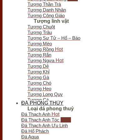
Tượng Thần Trà
Tượng Danh Nhân
Tượng Công Giáo
Tượng linh vật
Tượng Chuột
Tượng Trâu
Tượng Sư Tử – Hổ – Báo
Tượng Mèo
Tượng Rồng
Tượng Rắn
Tượng Ngựa
Tượng Dê
Tượng Khỉ
Tượng Gà
Tượng Chó
Tượng Heo
Tượng Long Quy
Tượng Cá
ĐÁ PHONG THỦY
Tượng Bò Tót
Loại đá phong thuỷ
Tượng Chim
Đá Thạch Anh
Tượng Nghê - Kỳ Lân
Đá Thạch Anh Tóc
Tượng Thiềm Thừ
Đá Thạch Anh Ưu Linh
Tượng Tỳ Hưu
Đá Hổ Phách
Tượng Voi
Đá Aqua
Trầm hương