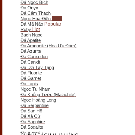
Đá Ngọc Bích
Trầm Hương Phong Thủy
Đá Onyx
Tượng Trầm Hương
Đá Cẩm Thạch
Vòng Tay Trầm Hương
Ngọc Hòa Điền
Nụ - Nhang - Tinh Dầu Trầm Hương
Đá Mã Não
Lư Xông Trầm
Ruby
Sản phẩm khác
Bạch Ngọc
Chum Phú Quý
Đá Apatite
Lục Bình Gỗ
Đá Aragonite (Hoa Ưu Đàm)
Quà Tặng Trang Trí
Đá Azurite
Tranh Gỗ
Đá Canxedon
Tiểu Cảnh Gỗ
Đá Canxit
Bình Hoa Gỗ
Đá Dzi Tây Tạng
Khay Trà Gỗ
Đá Fluorite
Đồng Hồ Gỗ
Đá Garnet
Đĩa Gỗ Trang Trí
Đá Lapis
Nội Thất Gỗ
Ngọc Tụ Nham
Phôi - Lũa Gỗ
Đá Khổng Tước (Malachite)
Đồng Phong Thủy
Ngọc Hoàng Long
Đá Serpentine
Đá San Hô
Đá Xà Cừ
Đá Sapphire
Đá Sodalite
Đá Spinel