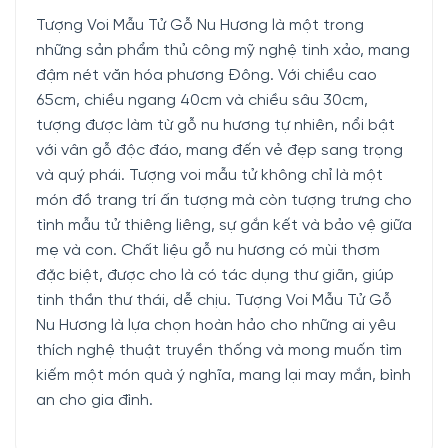
Tượng Voi Mẫu Tử Gỗ Nu Hương là một trong
những sản phẩm thủ công mỹ nghệ tinh xảo, mang
đậm nét văn hóa phương Đông. Với chiều cao
65cm, chiều ngang 40cm và chiều sâu 30cm,
tượng được làm từ gỗ nu hương tự nhiên, nổi bật
với vân gỗ độc đáo, mang đến vẻ đẹp sang trọng
và quý phái. Tượng voi mẫu tử không chỉ là một
món đồ trang trí ấn tượng mà còn tượng trưng cho
tình mẫu tử thiêng liêng, sự gắn kết và bảo vệ giữa
mẹ và con. Chất liệu gỗ nu hương có mùi thơm
đặc biệt, được cho là có tác dụng thư giãn, giúp
tinh thần thư thái, dễ chịu. Tượng Voi Mẫu Tử Gỗ
Nu Hương là lựa chọn hoàn hảo cho những ai yêu
thích nghệ thuật truyền thống và mong muốn tìm
kiếm một món quà ý nghĩa, mang lại may mắn, bình
an cho gia đình.