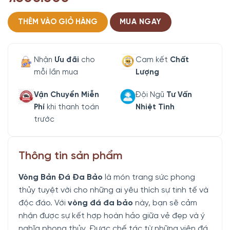
THÊM VÀO GIỎ HÀNG
MUA NGAY
Nhận
Ưu đãi
cho
Cam kết
Chất
mỗi lần mua
Lượng
Vận Chuyển Miễn
Đội Ngũ
Tư Vấn
Phí
khi thanh toán
Nhiệt Tình
trước
Thông tin sản phẩm
Vòng Bản Đá Đa Bảo
là món trang sức phong
thủy tuyệt vời cho những ai yêu thích sự tinh tế và
độc đáo. Với
vòng đá đa bảo
này, bạn sẽ cảm
nhận được sự kết hợp hoàn hảo giữa vẻ đẹp và ý
nghĩa phong thủy. Được chế tác từ những viên đá