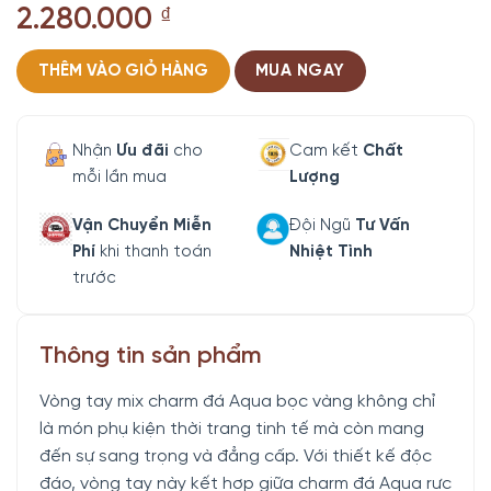
2.280.000
₫
THÊM VÀO GIỎ HÀNG
MUA NGAY
Nhận
Ưu đãi
cho
Cam kết
Chất
mỗi lần mua
Lượng
Vận Chuyển Miễn
Đội Ngũ
Tư Vấn
Phí
khi thanh toán
Nhiệt Tình
trước
Thông tin sản phẩm
Vòng tay mix charm đá Aqua bọc vàng không chỉ
là món phụ kiện thời trang tinh tế mà còn mang
đến sự sang trọng và đẳng cấp. Với thiết kế độc
đáo, vòng tay này kết hợp giữa charm đá Aqua rực