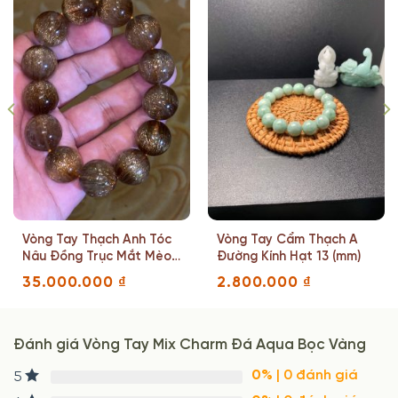
Vòng Tay Thạch Anh Tóc
Vòng Tay Cẩm Thạch A
Nâu Đồng Trục Mắt Mèo
Đường Kính Hạt 13 (mm)
Hạt 18 (mm) Nặng 108.6
35.000.000
₫
2.800.000
₫
(g)
Đánh giá Vòng Tay Mix Charm Đá Aqua Bọc Vàng
0%
| 0 đánh giá
5