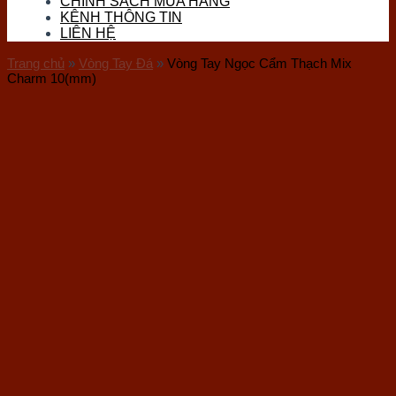
CHÍNH SÁCH MUA HÀNG
Đá Thọ Sơn
KÊNH THÔNG TIN
Đá Tourmaline
LIÊN HỆ
Đá Vàng Găm (Pyrite)
Đá Nham Thạch
Trang chủ
»
Vòng Tay Đá
»
Vòng Tay Ngọc Cẩm Thạch Mix
Gỗ Hóa Thạch
Charm 10(mm)
Ốc Hóa Thạch
Thủy Tinh
Đá Mặt Trăng (Moon)
Đá Mắt Hổ
Đá Lam Ngọc
Đá Kyanite
Sản phẩm đá phong thuỷ
Vòng Tay Đá
Trang Sức Đá
Phụ Kiện Hầu Đồng
Bi Cầu Đá
Khánh Treo Xe
Ấn Rồng
Bát Tụ Bảo
Tượng Đá Phong Thuỷ
Chum Phú Quý Đá
Hốc Đá – Tinh Thể Đá
Tượng Linh Vật Đá
Tháp Văn Xương
Bộ Trà Đá Quý