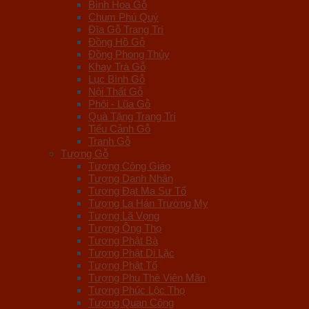
Bình Hoa Gỗ
Chum Phú Quý
Đĩa Gỗ Trang Trí
Đồng Hồ Gỗ
Đồng Phong Thủy
Khay Trà Gỗ
Lục Bình Gỗ
Nội Thất Gỗ
Phôi - Lũa Gỗ
Quà Tặng Trang Trí
Tiểu Cảnh Gỗ
Tranh Gỗ
Tượng Gỗ
Tượng Công Giáo
Tượng Danh Nhân
Tượng Đạt Ma Sư Tổ
Tượng La Hán Trường My
Tượng Lã Vọng
Tượng Ông Thọ
Tượng Phật Bà
Tượng Phật Di Lặc
Tượng Phật Tổ
Tượng Phu Thê Viên Mãn
Tượng Phúc Lộc Thọ
Tượng Quan Công