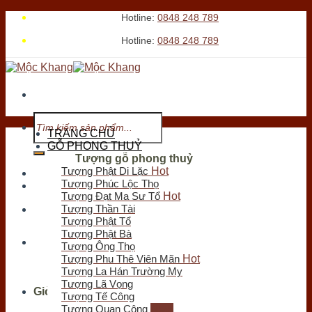
Skip
Hotline:
0848 248 789
to
Hotline:
0848 248 789
content
Tìm
kiếm:
TRANG CHỦ
GỖ PHONG THUỶ
Tượng gỗ phong thuỷ
Tượng Phật Di Lặc
Tới xem cửa hàng
Tượng Phúc Lộc Thọ
Tượng Đạt Ma Sư Tổ
Tượng Thần Tài
Chưa có sản phẩm trong giỏ hàng.
Tượng Phật Tổ
Tìm
Tượng Phật Bà
kiếm:
Tượng Ông Thọ
Tượng Phu Thê Viên Mãn
Tượng La Hán Trường My
Tượng Lã Vọng
Giỏ hàng
Tượng Tế Công
Tượng Quan Công