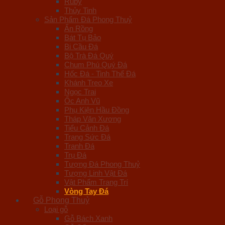
Ruby
Thủy Tinh
Sản Phẩm Đá Phong Thuỷ
Ấn Rồng
Bát Tụ Bảo
Bi Cầu Đá
Bộ Trà Đá Quý
Chum Phú Quý Đá
Hốc Đá - Tinh Thể Đá
Khánh Treo Xe
Ngọc Trai
Ốc Anh Vũ
Phụ Kiện Hầu Đồng
Tháp Văn Xương
Tiểu Cảnh Đá
Trang Sức Đá
Tranh Đá
Trụ Đá
Tượng Đá Phong Thuỷ
Tượng Linh Vật Đá
Vật Phẩm Trang Trí
Vòng Tay Đá
Gỗ Phong Thuỷ
Loại gỗ
Gỗ Bách Xanh