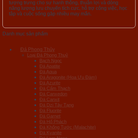
tượng trưng cho sự hanh thông, thuận lợi và dòng
năng lượng lưu chuyển tích cực, hỗ trợ công việc, học
tập và cuộc sống gặp nhiều may mắn.
Danh mục sản phẩm
Đá Phong Thủy
Loại Đá Phong Thuỷ
Bạch Ngọc
Đá Apatite
Đá Aqua
Đá Aragonite (Hoa Ưu Đàm)
Đá Azurite
Đá Cẩm Thạch
Đá Canxedon
Đá Canxit
Đá Dzi Tây Tạng
Đá Fluorite
Đá Garnet
Đá Hổ Phách
Đá Khổng Tước (Malachite)
Đá Kyanite