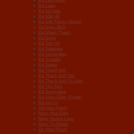
Đá Lam Ngọc
Đá Lapis
Đá Mã Não
Đá Mắt Hổ
Đá Mặt Trăng ( Moon)
Đá Ngọc Bích
Đá Nham Thạch
Đá Onyx
Đá San Hô
Đá Sapphire
Đá Serpentine
Đá Sodalite
Đá Spinel
Đá Thạch Anh
Đá Thạch Anh Tóc
Đá Thạch Anh Ưu Linh
Đá Thọ Sơn
Đá Tourmaline
Đá Vàng Găm (Pyrite)
Đá Xà Cừ
Gỗ Hóa Thạch
Ngọc Hòa Điền
Ngọc Hoàng Long
Ngọc Tụ Nham
Ốc Hóa Thạch