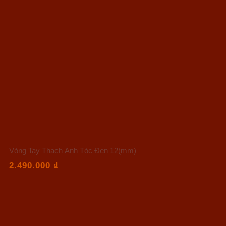
Vòng Tay Thạch Anh Tóc Đen 12(mm)
2.490.000
₫