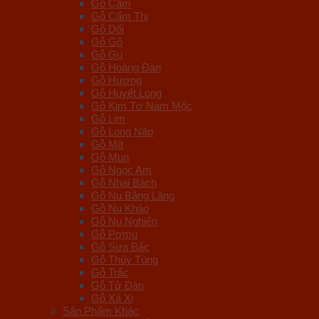
Gỗ Cẩm
Gỗ Cẩm Thị
Gỗ Dổi
Gỗ Gõ
Gỗ Gụ
Gỗ Hoàng Đàn
Gỗ Hương
Gỗ Huyết Long
Gỗ Kim Tơ Nam Mộc
Gỗ Lim
Gỗ Long Não
Gỗ Mít
Gỗ Mun
Gỗ Ngọc Am
Gỗ Nhai Bách
Gỗ Nu Bằng Lăng
Gỗ Nu Kháo
Gỗ Nu Nghiến
Gỗ Pơmu
Gỗ Sưa Bắc
Gỗ Thủy Tùng
Gỗ Trắc
Gỗ Tử Đàn
Gỗ Xá Xị
Sản Phẩm Khác