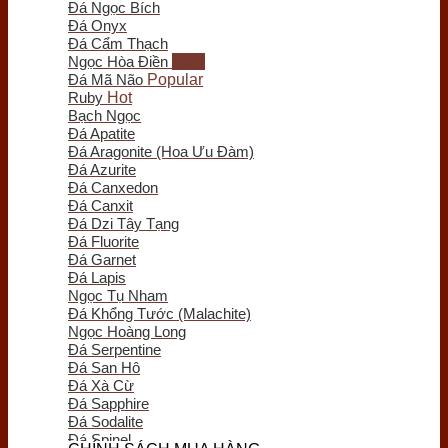
Đá Ngọc Bích
Trầm Hương Phong Thủy
Đá Onyx
Tượng Trầm Hương
Đá Cẩm Thạch
Vòng Tay Trầm Hương
Ngọc Hòa Điền
Nụ - Nhang - Tinh Dầu Trầm Hương
Đá Mã Não
Lư Xông Trầm
Ruby
Sản phẩm khác
Bạch Ngọc
Chum Phú Quý
Đá Apatite
Lục Bình Gỗ
Đá Aragonite (Hoa Ưu Đàm)
Quà Tặng Trang Trí
Đá Azurite
Tranh Gỗ
Đá Canxedon
Tiểu Cảnh Gỗ
Đá Canxit
Bình Hoa Gỗ
Đá Dzi Tây Tạng
Khay Trà Gỗ
Đá Fluorite
Đồng Hồ Gỗ
Đá Garnet
Đĩa Gỗ Trang Trí
Đá Lapis
Nội Thất Gỗ
Ngọc Tụ Nham
Phôi - Lũa Gỗ
Đá Khổng Tước (Malachite)
Đồng Phong Thủy
Ngọc Hoàng Long
Đá Serpentine
Đá San Hô
Đá Xà Cừ
Đá Sapphire
Đá Sodalite
Đá Spinel