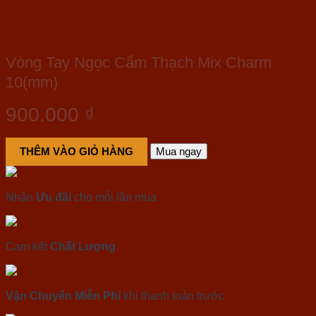
Vòng Tay Ngọc Cẩm Thạch Mix Charm
10(mm)
900.000
₫
THÊM VÀO GIỎ HÀNG
Mua ngay
Nhận
Ưu đãi
cho mỗi lần mua
Cam kết
Chất Lượng
Vận Chuyển Miễn Phí
khi thanh toán trước