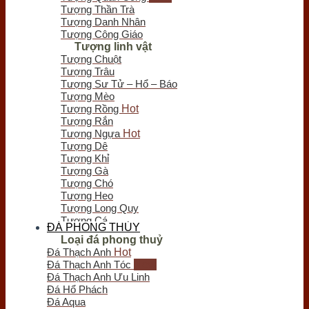
Chưa có sản phẩm trong giỏ hàng.
Tượng Thần Trà
Tượng Danh Nhân
Tượng Công Giáo
Tượng linh vật
Tượng Chuột
Tượng Trâu
Tượng Sư Tử – Hổ – Báo
Tượng Mèo
Tượng Rồng
Tượng Rắn
Tượng Ngựa
Tượng Dê
Tượng Khỉ
Tượng Gà
Tượng Chó
Tượng Heo
Tượng Long Quy
Tượng Cá
ĐÁ PHONG THỦY
Tượng Bò Tót
Loại đá phong thuỷ
Tượng Chim
Đá Thạch Anh
Tượng Nghê - Kỳ Lân
Đá Thạch Anh Tóc
Tượng Thiềm Thừ
Đá Thạch Anh Ưu Linh
Tượng Tỳ Hưu
Đá Hổ Phách
Tượng Voi
Đá Aqua
Trầm hương