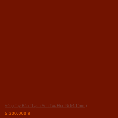
Vòng Tay Bản Thạch Anh Tóc Đen Ni 54.1(mm)
5.300.000
₫