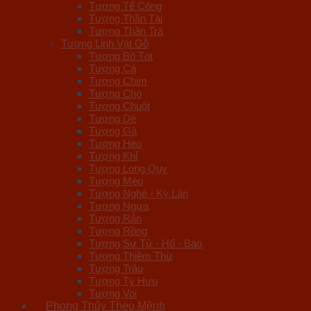
Tượng Tế Công
Tượng Thần Tài
Tượng Thần Trà
Tượng Linh Vật Gỗ
Tượng Bò Tót
Tượng Cá
Tượng Chim
Tượng Chó
Tượng Chuột
Tượng Dê
Tượng Gà
Tượng Heo
Tượng Khỉ
Tượng Long Quy
Tượng Mèo
Tượng Nghê - Kỳ Lân
Tượng Ngựa
Tượng Rắn
Tượng Rồng
Tượng Sư Tử - Hổ - Báo
Tượng Thiềm Thừ
Tượng Trâu
Tượng Tỳ Hưu
Tượng Voi
Phong Thủy Theo Mệnh